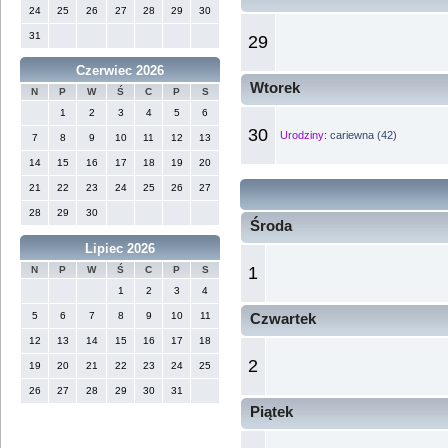
24
25
26
27
28
29
30
31
29
Czerwiec 2026
Wtorek
N
P
W
Ś
C
P
S
1
2
3
4
5
6
30
Urodziny:
cariewna (42)
7
8
9
10
11
12
13
14
15
16
17
18
19
20
21
22
23
24
25
26
27
28
29
30
Środa
Lipiec 2026
1
N
P
W
Ś
C
P
S
1
2
3
4
5
6
7
8
9
10
11
Czwartek
12
13
14
15
16
17
18
2
19
20
21
22
23
24
25
26
27
28
29
30
31
Piątek