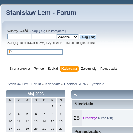
Stanisław Lem - Forum
Witamy,
Gość
.
Zaloguj się
lub
zarejestruj
.
Zaloguj się podając nazwę użytkownika, hasło i długość sesji
Strona główna
Pomoc
Szukaj
Kalendarz
Zaloguj się
Rejestracja
Stanisław Lem - Forum
»
Kalendarz
»
Czerwiec 2026
»
Tydzień 27
«
Maj 2026
N
P
W
Ś
C
P
S
Niedziela
1
2
3
4
5
6
7
8
9
28
Urodziny:
huren (38)
10
11
12
13
14
15
16
17
18
19
20
21
22
23
Poniedziałek