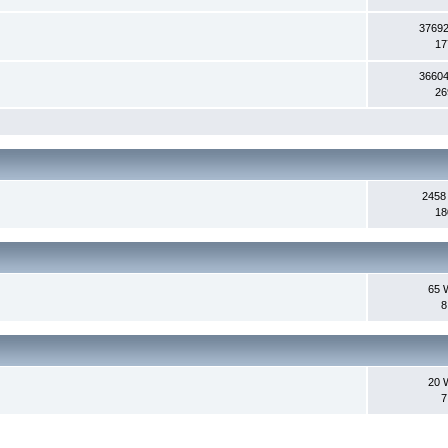
37692
17
36604
26
2458
18
65 
8
20 
7