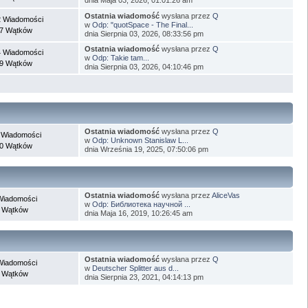
Ostatnia wiadomość
wysłana przez
Q
 Wiadomości
w
Odp: "quotSpace - The Final...
7 Wątków
dnia Sierpnia 03, 2026, 08:33:56 pm
Ostatnia wiadomość
wysłana przez
Q
 Wiadomości
w
Odp: Takie tam...
9 Wątków
dnia Sierpnia 03, 2026, 04:10:46 pm
Ostatnia wiadomość
wysłana przez
Q
 Wiadomości
w
Odp: Unknown Stanislaw L...
0 Wątków
dnia Września 19, 2025, 07:50:06 pm
Ostatnia wiadomość
wysłana przez
AliceVas
Wiadomości
w
Odp: Библиотека научной ...
 Wątków
dnia Maja 16, 2019, 10:26:45 am
Ostatnia wiadomość
wysłana przez
Q
Wiadomości
w
Deutscher Splitter aus d...
 Wątków
dnia Sierpnia 23, 2021, 04:14:13 pm