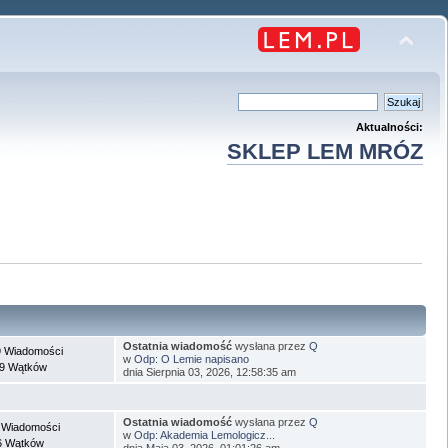
Aktualności:
SKLEP LEM MRÓZ
Ostatnia wiadomość
wysłana przez
Q
 Wiadomości
w
Odp: O Lemie napisano
9 Wątków
dnia Sierpnia 03, 2026, 12:58:35 am
Ostatnia wiadomość
wysłana przez
Q
 Wiadomości
w
Odp: Akademia Lemologicz...
6 Wątków
dnia Maja 03, 2026, 01:01:26 am