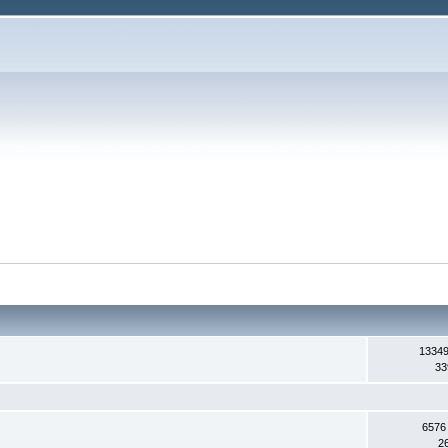
13349
33
6576
2