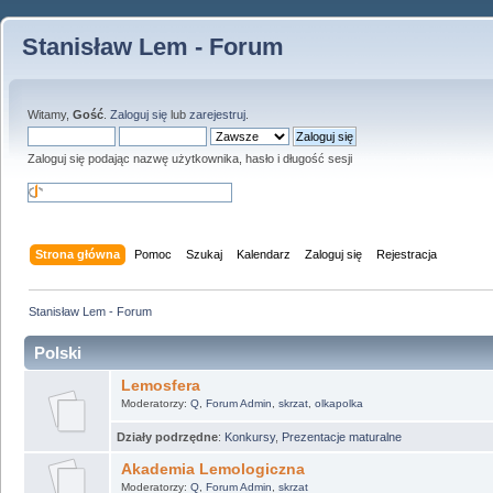
Stanisław Lem - Forum
Witamy,
Gość
.
Zaloguj się
lub
zarejestruj
.
Zaloguj się podając nazwę użytkownika, hasło i długość sesji
Strona główna
Pomoc
Szukaj
Kalendarz
Zaloguj się
Rejestracja
Stanisław Lem - Forum
Polski
Lemosfera
Moderatorzy:
Q
,
Forum Admin
,
skrzat
,
olkapolka
Działy podrzędne
:
Konkursy
,
Prezentacje maturalne
Akademia Lemologiczna
Moderatorzy:
Q
,
Forum Admin
,
skrzat