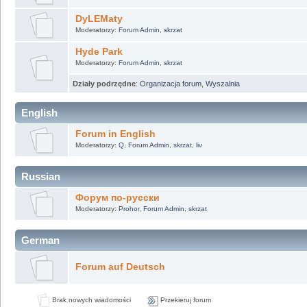
DyLEMaty
Moderatorzy:
Forum Admin
,
skrzat
Hyde Park
Moderatorzy:
Forum Admin
,
skrzat
Działy podrzędne
:
Organizacja forum
,
Wyszalnia
English
Forum in English
Moderatorzy:
Q
,
Forum Admin
,
skrzat
,
liv
Russian
Форум по-русски
Moderatorzy:
Prohor
,
Forum Admin
,
skrzat
German
Forum auf Deutsch
Brak nowych wiadomości
Przekieruj forum