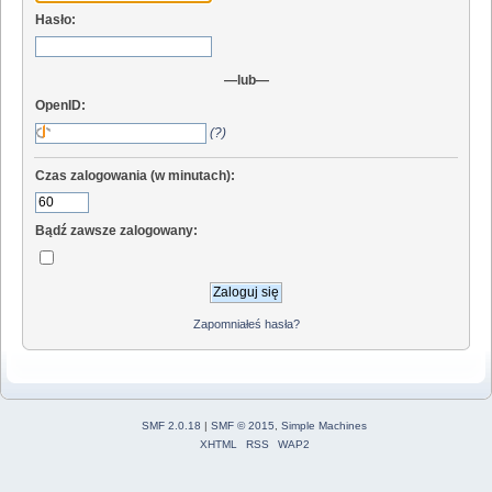
Hasło:
—lub—
OpenID:
(?)
Czas zalogowania (w minutach):
Bądź zawsze zalogowany:
Zapomniałeś hasła?
SMF 2.0.18
|
SMF © 2015
,
Simple Machines
XHTML
RSS
WAP2