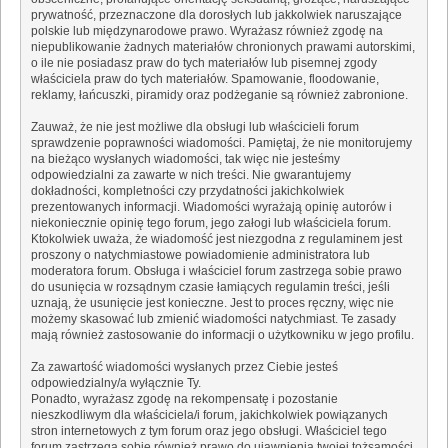
prywatność, przeznaczone dla dorosłych lub jakkolwiek naruszające
polskie lub międzynarodowe prawo. Wyrażasz również zgodę na
niepublikowanie żadnych materiałów chronionych prawami autorskimi,
o ile nie posiadasz praw do tych materiałów lub pisemnej zgody
właściciela praw do tych materiałów. Spamowanie, floodowanie,
reklamy, łańcuszki, piramidy oraz podżeganie są również zabronione.
Zauważ, że nie jest możliwe dla obsługi lub właścicieli forum
sprawdzenie poprawności wiadomości. Pamiętaj, że nie monitorujemy
na bieżąco wysłanych wiadomości, tak więc nie jesteśmy
odpowiedzialni za zawarte w nich treści. Nie gwarantujemy
dokładności, kompletności czy przydatności jakichkolwiek
prezentowanych informacji. Wiadomości wyrażają opinię autorów i
niekoniecznie opinię tego forum, jego załogi lub właściciela forum.
Ktokolwiek uważa, że wiadomość jest niezgodna z regulaminem jest
proszony o natychmiastowe powiadomienie administratora lub
moderatora forum. Obsługa i właściciel forum zastrzega sobie prawo
do usunięcia w rozsądnym czasie łamiących regulamin treści, jeśli
uznają, że usunięcie jest konieczne. Jest to proces ręczny, więc nie
możemy skasować lub zmienić wiadomości natychmiast. Te zasady
mają również zastosowanie do informacji o użytkowniku w jego profilu.
Za zawartość wiadomości wysłanych przez Ciebie jesteś
odpowiedzialny/a wyłącznie Ty.
Ponadto, wyrażasz zgodę na rekompensatę i pozostanie
nieszkodliwym dla właściciela/i forum, jakichkolwiek powiązanych
stron internetowych z tym forum oraz jego obsługi. Właściciel tego
forum zastrzega sobie również prawo do ujawnienia twojej tożsamości