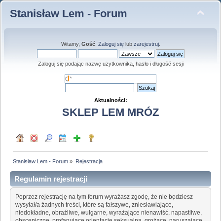
Stanisław Lem - Forum
Witamy,
Gość
.
Zaloguj się
lub
zarejestruj
.
Zaloguj się podając nazwę użytkownika, hasło i długość sesji
Aktualności:
SKLEP LEM MRÓZ
Stanisław Lem - Forum
»
Rejestracja
Regulamin rejestracji
Poprzez rejestrację na tym forum wyrażasz zgodę, że nie będziesz
wysyłał/a żadnych treści, które są fałszywe, zniesławiające,
niedokładne, obraźliwe, wulgarne, wyrażające nienawiść, napastliwe,
obsceniczne, profanujące orientację seksualną, grożące, naruszające