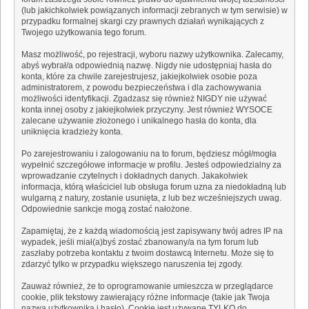
(lub jakichkolwiek powiązanych informacji zebranych w tym serwisie) w
przypadku formalnej skargi czy prawnych działań wynikających z
Twojego użytkowania tego forum.
Masz możliwość, po rejestracji, wyboru nazwy użytkownika. Zalecamy,
abyś wybrał/a odpowiednią nazwę. Nigdy nie udostępniaj hasła do
konta, które za chwile zarejestrujesz, jakiejkolwiek osobie poza
administratorem, z powodu bezpieczeństwa i dla zachowywania
możliwości identyfikacji. Zgadzasz się również NIGDY nie używać
konta innej osoby z jakiejkolwiek przyczyny. Jest również WYSOCE
zalecane używanie złożonego i unikalnego hasła do konta, dla
uniknięcia kradzieży konta.
Po zarejestrowaniu i zalogowaniu na to forum, będziesz mógł/mogła
wypełnić szczegółowe informacje w profilu. Jesteś odpowiedzialny za
wprowadzanie czytelnych i dokładnych danych. Jakakolwiek
informacja, którą właściciel lub obsługa forum uzna za niedokładną lub
wulgarną z natury, zostanie usunięta, z lub bez wcześniejszych uwag.
Odpowiednie sankcje mogą zostać nałożone.
Zapamiętaj, że z każdą wiadomością jest zapisywany twój adres IP na
wypadek, jeśli miał(a)byś zostać zbanowany/a na tym forum lub
zaszłaby potrzeba kontaktu z twoim dostawcą Internetu. Może się to
zdarzyć tylko w przypadku większego naruszenia tej zgody.
Zauważ również, że to oprogramowanie umieszcza w przeglądarce
cookie, plik tekstowy zawierający różne informacje (takie jak Twoja
nazwa użytkownika i hasło). Cookie jest używane TYLKO do