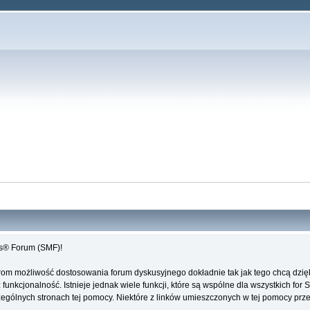
es® Forum (SMF)!
rom możliwość dostosowania forum dyskusyjnego dokładnie tak jak tego chcą dzi
unkcjonalność. Istnieje jednak wiele funkcji, które są wspólne dla wszystkich for 
ególnych stronach tej pomocy. Niektóre z linków umieszczonych w tej pomocy przeki