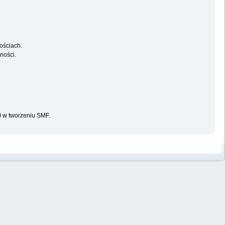
ościach.
ności.
ał w tworzeniu SMF.