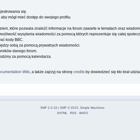
jestrowania się.
 aby mógł mieć dostęp do swojego profilu.
iem, które pozwala znaleźć informacje na forum zawarte w tematach oraz wiadom
a możliwość wysyłania wiadomości za pomocą których reprezentuje się całej społecz
wać kody BBC.
iędzy sobą za pomocą prywatnych wiadomości.
owników danego forum.
rodziny za pomocą kalendarza.
cumentation Wiki
, a także zajrzyj na stronę
credits
by dowiedzieć się kto brał udzi
SMF 2.0.18
|
SMF © 2015
,
Simple Machines
XHTML
RSS
WAP2