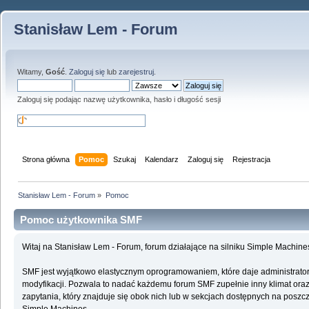
Stanisław Lem - Forum
Witamy,
Gość
.
Zaloguj się
lub
zarejestruj
.
Zaloguj się podając nazwę użytkownika, hasło i długość sesji
Strona główna
Pomoc
Szukaj
Kalendarz
Zaloguj się
Rejestracja
Stanisław Lem - Forum
»
Pomoc
Pomoc użytkownika SMF
Witaj na Stanisław Lem - Forum, forum działające na silniku Simple Machin
SMF jest wyjątkowo elastycznym oprogramowaniem, które daje administrato
modyfikacji. Pozwala to nadać każdemu forum SMF zupełnie inny klimat oraz f
zapytania, który znajduje się obok nich lub w sekcjach dostępnych na poszcz