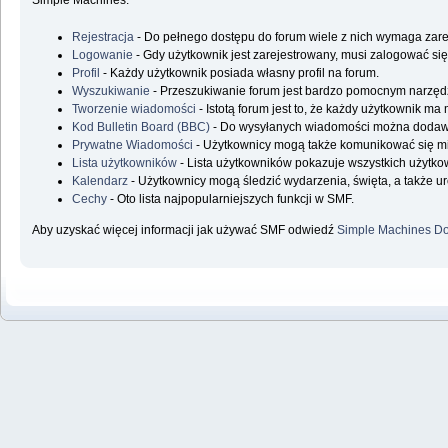
Simple Machines.
Rejestracja
- Do pełnego dostępu do forum wiele z nich wymaga zare
Logowanie
- Gdy użytkownik jest zarejestrowany, musi zalogować się
Profil
- Każdy użytkownik posiada własny profil na forum.
Wyszukiwanie
- Przeszukiwanie forum jest bardzo pomocnym narzędz
Tworzenie wiadomości
- Istotą forum jest to, że każdy użytkownik m
Kod Bulletin Board (BBC)
- Do wysyłanych wiadomości można doda
Prywatne Wiadomości
- Użytkownicy mogą także komunikować się m
Lista użytkowników
- Lista użytkowników pokazuje wszystkich użytk
Kalendarz
- Użytkownicy mogą śledzić wydarzenia, święta, a także u
Cechy
- Oto lista najpopularniejszych funkcji w SMF.
Aby uzyskać więcej informacji jak używać SMF odwiedź
Simple Machines Do