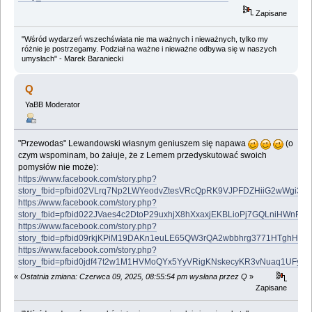
Zapisane
"Wśród wydarzeń wszechświata nie ma ważnych i nieważnych, tylko my
różnie je postrzegamy. Podział na ważne i nieważne odbywa się w naszych
umysłach" - Marek Baraniecki
Q
YaBB Moderator
"Przewodas" Lewandowski własnym geniuszem się napawa
(o
czym wspominam, bo żałuje, że z Lemem przedyskutować swoich
pomysłów nie może):
https://www.facebook.com/story.php?
story_fbid=pfbid02VLrq7Np2LWYeodvZtesVRcQpRK9VJPFDZHiiG2wWgi3
https://www.facebook.com/story.php?
story_fbid=pfbid022JVaes4c2DtoP29uxhjX8hXxaxjEKBLioPj7GQLniHWnF
https://www.facebook.com/story.php?
story_fbid=pfbid09rkjKPiM19DAKn1euLE65QW3rQA2wbbhrg3771HTghHQ
https://www.facebook.com/story.php?
story_fbid=pfbid0jdf47t2w1M1HVMoQYx5YyVRigKNskecyKR3vNuaq1UFy
«
Ostatnia zmiana: Czerwca 09, 2025, 08:55:54 pm wysłana przez Q
»
Zapisane