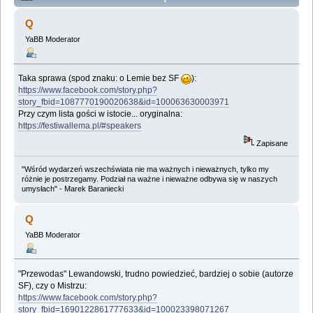
(Przeczytany 305123 razy)
Q
YaBB Moderator
Taka sprawa (spod znaku: o Lemie bez SF
):
https://www.facebook.com/story.php?
story_fbid=1087770190020638&id=100063630003971
Przy czym lista gości w istocie... oryginalna:
https://festiwallema.pl/#speakers
Zapisane
"Wśród wydarzeń wszechświata nie ma ważnych i nieważnych, tylko my
różnie je postrzegamy. Podział na ważne i nieważne odbywa się w naszych
umysłach" - Marek Baraniecki
Q
YaBB Moderator
"Przewodas" Lewandowski, trudno powiedzieć, bardziej o sobie (autorze
SF), czy o Mistrzu:
https://www.facebook.com/story.php?
story_fbid=1690122861777633&id=100023398071267