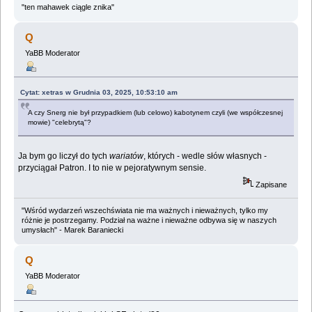
"ten mahawek ciągle znika"
Q
YaBB Moderator
Cytat: xetras w Grudnia 03, 2025, 10:53:10 am
A czy Snerg nie był przypadkiem (lub celowo) kabotynem czyli (we współczesnej
mowie) "celebrytą"?
Ja bym go liczył do tych
wariatów
, których - wedle słów własnych -
przyciągał Patron. I to nie w pejoratywnym sensie.
Zapisane
"Wśród wydarzeń wszechświata nie ma ważnych i nieważnych, tylko my
różnie je postrzegamy. Podział na ważne i nieważne odbywa się w naszych
umysłach" - Marek Baraniecki
Q
YaBB Moderator