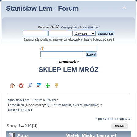
Stanisław Lem - Forum
Witamy,
Gość
.
Zaloguj się
lub
zarejestruj
.
Zaloguj się podając nazwę użytkownika, hasło i długość sesji
Aktualności:
SKLEP LEM MRÓZ
Stanisław Lem - Forum
»
Polski
»
Lemosfera
(Moderatorzy:
Q
,
Forum Admin
,
skrzat
,
olkapolka
) »
Mistrz Lem a s-f
« poprzedni
następny »
Strony:
1
...
9
10
[
11
]
DRUKUJ
Autor
Wątek: Mistrz Lem a s-f