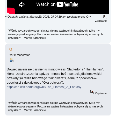
«
Ostatnia zmiana: Marca 29, 2026, 09:04:19 am wysłana przez Q
»
Zapisane
"Wśród wydarzeń wszechświata nie ma ważnych i nieważnych, tylko my
różnie je postrzegamy. Podział na ważne i nieważne odbywa się w naszych
umysłach" - Marek Baraniecki
Q
YaBB Moderator
Dowiedziałem się o istnieniu minipowieści Stapledona "The Flames",
która - ze streszczenia sądząc - mogła być inspiracją dla lemowskiej
"Prawdy" (a także brinowego "Sundivera" i jednej z opowieści-w-
opowieści z dukajowego "Oka potwora"):
https://en.wikipedia.org/wiki/The_Flames:_A_Fantasy
Zapisane
"Wśród wydarzeń wszechświata nie ma ważnych i nieważnych, tylko my
różnie je postrzegamy. Podział na ważne i nieważne odbywa się w naszych
umysłach" - Marek Baraniecki