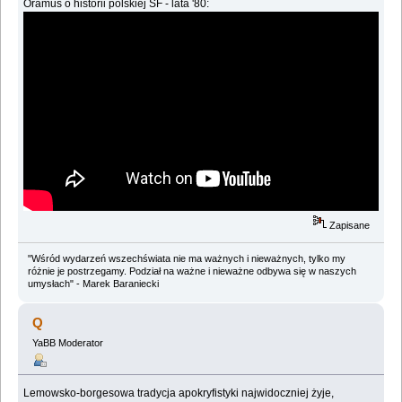
Oramus o historii polskiej SF - lata '80:
Zapisane
"Wśród wydarzeń wszechświata nie ma ważnych i nieważnych, tylko my
różnie je postrzegamy. Podział na ważne i nieważne odbywa się w naszych
umysłach" - Marek Baraniecki
Q
YaBB Moderator
Lemowsko-borgesowa tradycja apokryfistyki najwidoczniej żyje,