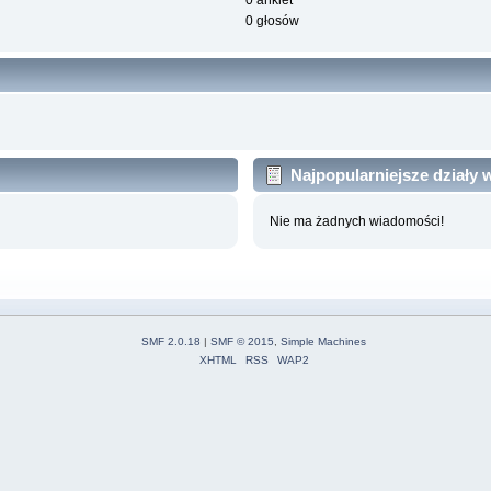
0 ankiet
0 głosów
Najpopularniejsze działy
Nie ma żadnych wiadomości!
SMF 2.0.18
|
SMF © 2015
,
Simple Machines
XHTML
RSS
WAP2