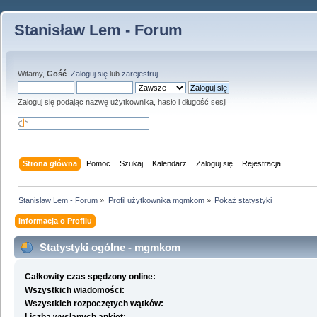
Stanisław Lem - Forum
Witamy,
Gość
.
Zaloguj się
lub
zarejestruj
.
Zaloguj się podając nazwę użytkownika, hasło i długość sesji
Strona główna
Pomoc
Szukaj
Kalendarz
Zaloguj się
Rejestracja
Stanisław Lem - Forum
»
Profil użytkownika mgmkom
»
Pokaż statystyki
Informacja o Profilu
Statystyki ogólne - mgmkom
Całkowity czas spędzony online:
Wszystkich wiadomości:
Wszystkich rozpoczętych wątków: