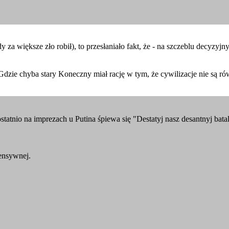
y za większe zło robił), to przesłaniało fakt, że - na szczeblu decyzyj
Gdzie chyba stary Koneczny miał rację w tym, że cywilizacje nie są rów
statnio na imprezach u Putina śpiewa się "Destatyj nasz desantnyj bat
ensywnej.