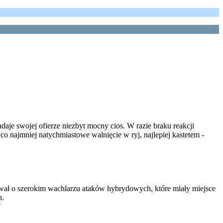
aje swojej ofierze niezbyt mocny cios. W razie braku reakcji
 co najmniej natychmiastowe walnięcie w ryj, najlepiej kastetem -
ał o szerokim wachlarzu ataków hybrydowych, które miały miejsce
h.
"