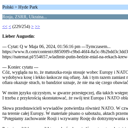
Polski > Hyde Park
Rosja, ZSRR, Ukraina...
<<
<
(229/254)
>
>>
Lieber Augustin
:
--- Cytat: Q w Maja 06, 2024, 01:56:16 pm ---Tymczasem...
https://www.ft.com/content/c88509f9-c9bd-46f4-8a5c-9b2bdd3c3dd3
https://natemat.pl/554657,wladimir-putin-bedzie-mial-na-rekach-krew
--- Koniec cytatu ---
Cóż, wygląda na to, że matuszka-rosja stosuje wobec Europy i NATO 
wydobywa kosę i lekko łaskocze nią ofiarę. Jak i tym razem zamiast na
ofiara okazuje strach, to bandzior uznaje, że nie ma się czego obawiać, 
W moim języku ojczystym, w gwarze przestępczej, dla takich wstępnych
I trzeba z przykrością skonstatować, że swój test Europa i NATO obla
Słowa przedstawicieli wywiadów potwierdza również NATO. W czwar
na terenie całej Europy. W materiale pisano o sabotażu, aktach prz
"Potępiamy zachowanie Rosji i wzywamy Rosję do dotrzymywania sw