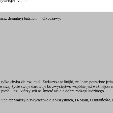
dywersje? No, no.
 nasz desantnyj batalion..." Okudżawy.
ła, tylko chyba źle rozumiał. Zwłaszcza te linijki, że "nam potrzebne je
i waszą, życie swoje darowuje bo zwycięstwo wspólne jest ważniejsze ni
pieśń ludzi, którzy szli na śmierć ale dla dobra rodzaju ludzkiego.
utin też walczy o zwycięstwo dla wszystkich, i Rosjan, i Ukraińców, i c