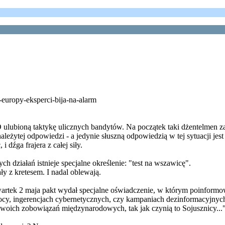
-europy-eksperci-bija-na-alarm
ulubioną taktykę ulicznych bandytów. Na początek taki dżentelmen zad
leżytej odpowiedzi - a jedynie słuszną odpowiedzią w tej sytuacji jest
i dźga frajera z całej siły.
 działań istnieje specjalne określenie: "test na wszawicę".
ły z kretesem. I nadal oblewają.
tek 2 maja pakt wydał specjalne oświadczenie, w którym poinformow
emocy, ingerencjach cybernetycznych, czy kampaniach dezinformacyjnyc
oich zobowiązań międzynarodowych, tak jak czynią to Sojusznicy...