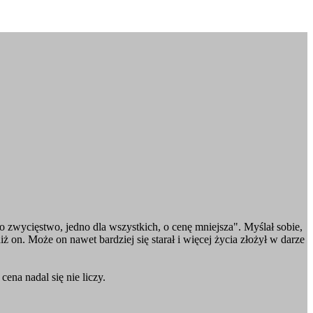
dno zwycięstwo, jedno dla wszystkich, o cenę mniejsza". Myślał sobie,
ż on. Może on nawet bardziej się starał i więcej życia złożył w darze
ena nadal się nie liczy.