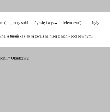
nym (bo prosty sołdat mógł się i wyzwolicielem czuć) - inne były
ne, a turańska (jak ją zwał) najniżej z nich - pod pewnymi
alion..." Okudżawy.