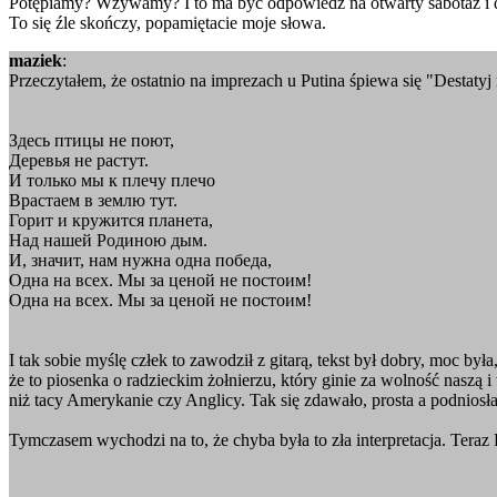
Potępiamy? Wzywamy? I to ma być odpowiedź na otwarty sabotaż i 
To się źle skończy, popamiętacie moje słowa.
maziek
:
Przeczytałem, że ostatnio na imprezach u Putina śpiewa się "Destatyj
Здесь птицы не поют,
Деревья не растут.
И только мы к плечу плечо
Врастаем в землю тут.
Горит и кружится планета,
Hад нашей Родиною дым.
И, значит, нам нужна одна победа,
Одна на всех. Мы за ценой не постоим!
Одна на всех. Мы за ценой не постоим!
I tak sobie myślę człek to zawodził z gitarą, tekst był dobry, moc by
że to piosenka o radzieckim żołnierzu, który ginie za wolność naszą 
niż tacy Amerykanie czy Anglicy. Tak się zdawało, prosta a podniosła 
Tymczasem wychodzi na to, że chyba była to zła interpretacja. Teraz P