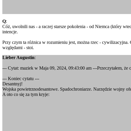
Q
:
Cóż, uwolnili nas - a raczej starsze pokolenia - od Niemca (który wted
intencje.
Przy czym ta różnica w rozumieniu jest, można rzec - cywilizacyjna. 
względami - stoi.
Lieber Augustin
:
--- Cytat: maziek w Maja 09, 2024, 09:43:00 am ---Przeczytałem, że o
--- Koniec cytatu ---
Desantnyj!
Wojska powietrznodesantowe. Spadochroniarze. Narzędzie wojny of
A oto co się za tym kryje: