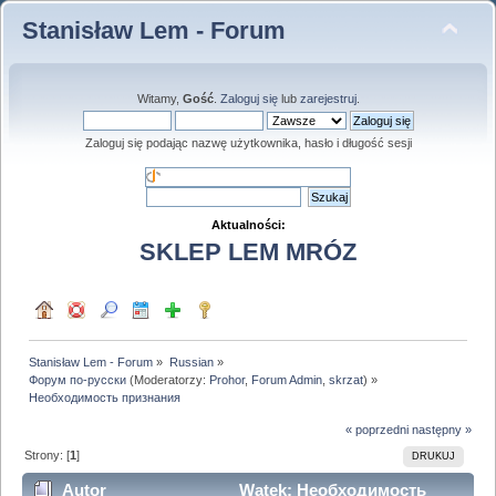
Stanisław Lem - Forum
Witamy,
Gość
.
Zaloguj się
lub
zarejestruj
.
Zaloguj się podając nazwę użytkownika, hasło i długość sesji
Aktualności:
SKLEP LEM MRÓZ
Stanisław Lem - Forum
»
Russian
»
Форум по-русски
(Moderatorzy:
Prohor
,
Forum Admin
,
skrzat
) »
Необходимость признания
« poprzedni
następny »
Strony: [
1
]
DRUKUJ
Autor
Wątek: Необходимость