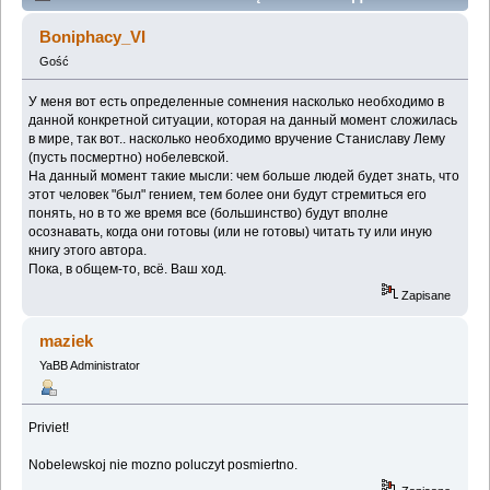
признания (Przeczytany 156706 razy)
Boniphacy_VI
Gość
У меня вот есть определенные сомнения насколько необходимо в
данной конкретной ситуации, которая на данный момент сложилась
в мире, так вот.. насколько необходимо вручение Станиславу Лему
(пусть посмертно) нобелевской.
На данный момент такие мысли: чем больше людей будет знать, что
этот человек "был" гением, тем более они будут стремиться его
понять, но в то же время все (большинство) будут вполне
осознавать, когда они готовы (или не готовы) читать ту или иную
книгу этого автора.
Пока, в общем-то, всё. Ваш ход.
Zapisane
maziek
YaBB Administrator
Priviet!
Nobelewskoj nie mozno poluczyt posmiertno.