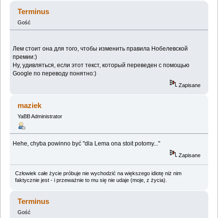
Terminus
Gość
Лем стоит она для того, чтобы изменить правила Нобелевской
премии:)
Ну, удивляться, если этот текст, который переведен с помощью
Google по переводу понятно:)
Zapisane
maziek
YaBB Administrator
Hehe, chyba powinno być "dla Lema ona stoit potomy..."
Zapisane
Człowiek całe życie próbuje nie wychodzić na większego idiotę niż nim
faktycznie jest - i przeważnie to mu się nie udaje (moje, z życia).
Terminus
Gość