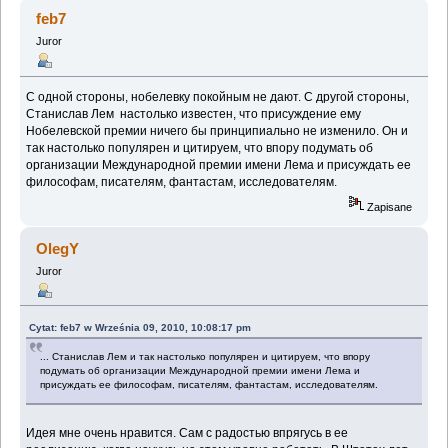
feb7
Juror
С одной стороны, нобелевку покойным не дают. С другой стороны,
Станислав Лем настолько известен, что присуждение ему
Нобелевской премии ничего бы принципиально не изменило. Он и
так настолько популярен и цитируем, что впору подумать об
организации Международной премии имени Лема и присуждать ее
философам, писателям, фантастам, исследователям.
Zapisane
OlegY
Juror
Cytat: feb7 w Września 09, 2010, 10:08:17 pm
... Станислав Лем и так настолько популярен и цитируем, что впору
подумать об организации Международной премии имени Лема и
присуждать ее философам, писателям, фантастам, исследователям.
Идея мне очень нравится. Сам с радостью впрягусь в ее