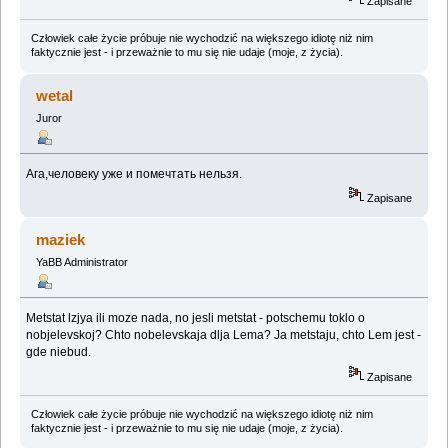
Zapisane
Człowiek całe życie próbuje nie wychodzić na większego idiotę niż nim
faktycznie jest - i przeważnie to mu się nie udaje (moje, z życia).
wetal
Juror
Ага,человеку уже и помечтать нельзя.
Zapisane
maziek
YaBB Administrator
Metstat lzjya ili moze nada, no jesli metstat - potschemu toklo o
nobjelevskoj? Chto nobelevskaja dlja Lema? Ja metstaju, chto Lem jest -
gde niebud.
Zapisane
Człowiek całe życie próbuje nie wychodzić na większego idiotę niż nim
faktycznie jest - i przeważnie to mu się nie udaje (moje, z życia).