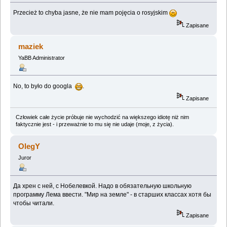
Przecież to chyba jasne, że nie mam pojęcia o rosyjskim
Zapisane
maziek
YaBB Administrator
No, to było do googla
.
Zapisane
Człowiek całe życie próbuje nie wychodzić na większego idiotę niż nim
faktycznie jest - i przeważnie to mu się nie udaje (moje, z życia).
OlegY
Juror
Да хрен с ней, с Нобелевкой. Надо в обязательную школьную
программу Лема ввести. "Мир на земле" - в старших классах хотя бы
чтобы читали.
Zapisane