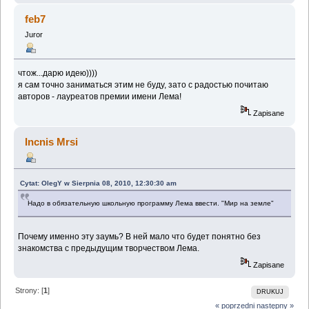
feb7
Juror
чтож...дарю идею))))
я сам точно заниматься этим не буду, зато с радостью почитаю
авторов - лауреатов премии имени Лема!
Zapisane
Incnis Mrsi
Cytat: OlegY w Sierpnia 08, 2010, 12:30:30 am
Надо в обязательную школьную программу Лема ввести. "Мир на земле"
Почему именно эту заумь? В ней мало что будет понятно без
знакомства с предыдущим творчеством Лема.
Zapisane
Strony: [
1
]
DRUKUJ
« poprzedni
następny »