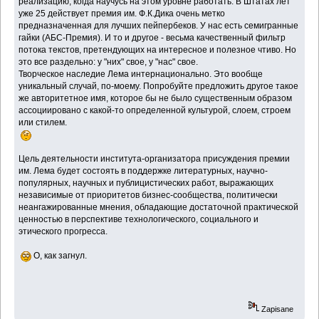
реализацию, когда научусь на этом уровне работать. В Штатах лет
уже 25 действует премия им. Ф.К.Дика очень метко
предназначенная для лучших пейпербеков. У нас есть семигранные
гайки (АБС-Премия). И то и другое - весьма качественный фильтр
потока текстов, претендующих на интересное и полезное чтиво. Но
это все раздельно: у "них" свое, у "нас" свое.
Творческое наследие Лема интернационально. Это вообще
уникальный случай, по-моему. Попробуйте предложить другое такое
же авторитетное имя, которое бы не было существенным образом
ассоциировано с какой-то определенной культурой, слоем, строем
или стилем.
Цель деятельности института-организатора присуждения премии
им. Лема будет состоять в поддержке литературных, научно-
популярных, научных и публицистических работ, выражающих
независимые от приоритетов бизнес-сообщества, политически
неангажированные мнения, обладающие достаточной практической
ценностью в перспективе технологического, социального и
этического прогресса.
О, как загнул.
Zapisane