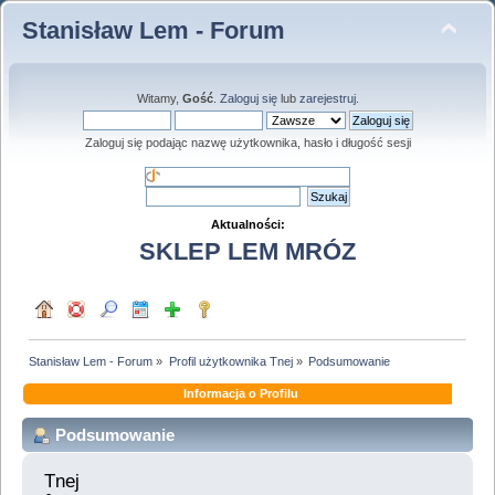
Stanisław Lem - Forum
Witamy,
Gość
.
Zaloguj się
lub
zarejestruj
.
Zaloguj się podając nazwę użytkownika, hasło i długość sesji
Aktualności:
SKLEP LEM MRÓZ
Stanisław Lem - Forum
»
Profil użytkownika Tnej
»
Podsumowanie
Informacja o Profilu
Podsumowanie
Tnej 