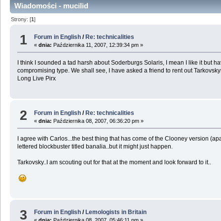
Wiadomości - mucilid
Strony: [
1
]
1
Forum in English
/
Re: technicalities
«
dnia:
Października 11, 2007, 12:39:34 pm »
I think I sounded a tad harsh about Soderburgs Solaris, I mean I like it but ha
compromising type. We shall see, I have asked a friend to rent out Tarkovskys 
Long Live Pirx
2
Forum in English
/
Re: technicalities
«
dnia:
Października 08, 2007, 06:36:20 pm »
I agree with Carlos...the best thing that has come of the Clooney version (ap
lettered blockbuster titled banalia..but it might just happen.
Tarkovsky..I am scouting out for that at the moment and look forward to it..
3
Forum in English
/
Lemologists in Britain
«
dnia:
Października 08, 2007, 05:46:11 pm »