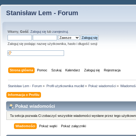
Stanisław Lem - Forum
Witamy,
Gość
.
Zaloguj się
lub
zarejestruj
.
Zaloguj się podając nazwę użytkownika, hasło i długość sesji
Strona główna
Pomoc
Szukaj
Kalendarz
Zaloguj się
Rejestracja
Stanisław Lem - Forum
»
Profil użytkownika mucilid
»
Pokaż wiadomości
»
Wiadomoś
Informacja o Profilu
Pokaż wiadomości
Ta sekcja pozwala Ci zobaczyć wszystkie wiadomości wysłane przez tego użytkowni
Wiadomości
Pokaż wątki
Pokaż załączniki