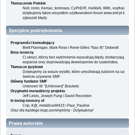
Tłumaczenie Polskie
Nolt, ronin, Kemac, tommass, CyPhErR, HaWaN, WilK, voythas i
dziękujemy także wszystkim użytkownikom forum www.smf.pl którzy
zgłaszali błędy
Specjalne podziękowania
Programiści konsultujący
Brett Flannigan, Mark Rose i René-Gilles "Nao 尚" Deberdt
Beta testerzy
Ci ukryci, którzy bez wytchnienia wyszukują błędy, dostarczają
wsparcie oraz doprowadzają deweloperów do szaleństwa.
Tłumacze językowi
Dziękujemy za wasze wysiłki, które umożliwiają ludziom na całym
świecie używanie SMF.
Główny fundator SMF
Unknown W. "[Unknown]" Brackets
Oryginalni menadżerzy projektu
Jeff Lewis, Joseph Fung i David Recordon
In loving memory of
Crip, K@, metallica48423 i Paul_Pauline
Oraz dla każdego kogo pominęliśmy - Dziękujemy!
Prawa autorskie