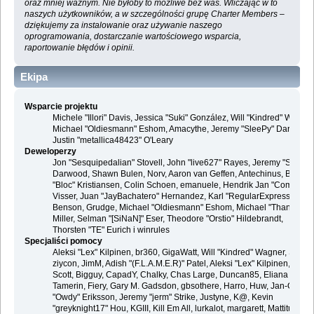
oraz mniej ważnym. Nie byłoby to możliwe bez was. Wliczając w to
naszych użytkowników, a w szczególności grupę Charter Members –
dziękujemy za instalowanie oraz używanie naszego
oprogramowania, dostarczanie wartościowego wsparcia,
raportowanie błędów i opinii.
Ekipa
Wsparcie projektu
Michele "Illori" Davis, Jessica "Suki" González, Will "Kindred" Wagner
Michael "Oldiesmann" Eshom, Amacythe, Jeremy "SleePy" Darwood 
Justin "metallica48423" O'Leary
Deweloperzy
Jon "Sesquipedalian" Stovell, John "live627" Rayes, Jeremy "SleePy
Darwood, Shawn Bulen, Norv, Aaron van Geffen, Antechinus, Bjoern
"Bloc" Kristiansen, Colin Schoen, emanuele, Hendrik Jan "Compuart
Visser, Juan "JayBachatero" Hernandez, Karl "RegularExpression"
Benson, Grudge, Michael "Oldiesmann" Eshom, Michael "Thantos"
Miller, Selman "[SiNaN]" Eser, Theodore "Orstio" Hildebrandt,
Thorsten "TE" Eurich i winrules
Specjaliści pomocy
Aleksi "Lex" Kilpinen, br360, GigaWatt, Will "Kindred" Wagner, Steve,
ziycon, JimM, Adish "(F.L.A.M.E.R)" Patel, Aleksi "Lex" Kilpinen, Ben
Scott, Bigguy, CapadY, Chalky, Chas Large, Duncan85, Eliana
Tamerin, Fiery, Gary M. Gadsdon, gbsothere, Harro, Huw, Jan-Olof
"Owdy" Eriksson, Jeremy "jerm" Strike, Justyne, K@, Kevin
"greyknight17" Hou, KGIII, Kill Em All, lurkalot, margarett, Mattitude,