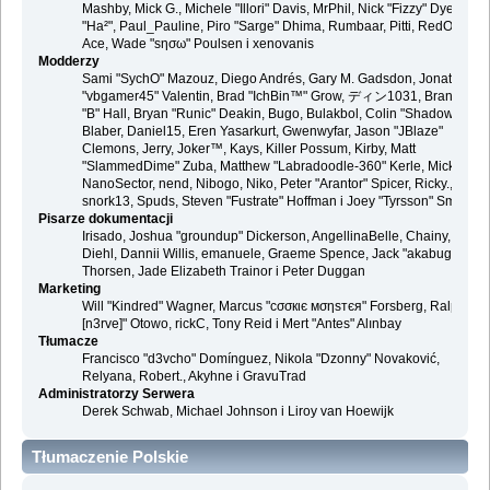
Mashby, Mick G., Michele "Illori" Davis, MrPhil, Nick "Fizzy" Dyer, Nick
"Ha²", Paul_Pauline, Piro "Sarge" Dhima, Rumbaar, Pitti, RedOne, S-
Ace, Wade "sησω" Poulsen i xenovanis
Modderzy
Sami "SychO" Mazouz, Diego Andrés, Gary M. Gadsdon, Jonathan
"vbgamer45" Valentin, Brad "IchBin™" Grow, ディン1031, Brannon
"B" Hall, Bryan "Runic" Deakin, Bugo, Bulakbol, Colin "Shadow82x"
Blaber, Daniel15, Eren Yasarkurt, Gwenwyfar, Jason "JBlaze"
Clemons, Jerry, Joker™, Kays, Killer Possum, Kirby, Matt
"SlammedDime" Zuba, Matthew "Labradoodle-360" Kerle, Mick.,
NanoSector, nend, Nibogo, Niko, Peter "Arantor" Spicer, Ricky.,
snork13, Spuds, Steven "Fustrate" Hoffman i Joey "Tyrsson" Smith
Pisarze dokumentacji
Irisado, Joshua "groundup" Dickerson, AngellinaBelle, Chainy, Danie
Diehl, Dannii Willis, emanuele, Graeme Spence, Jack "akabugeyes"
Thorsen, Jade Elizabeth Trainor i Peter Duggan
Marketing
Will "Kindred" Wagner, Marcus "cσσкιє мσηѕтєя" Forsberg, Ralph "
[n3rve]" Otowo, rickC, Tony Reid i Mert "Antes" Alınbay
Tłumacze
Francisco "d3vcho" Domínguez, Nikola "Dzonny" Novaković,
Relyana, Robert., Akyhne i GravuTrad
Administratorzy Serwera
Derek Schwab, Michael Johnson i Liroy van Hoewijk
Tłumaczenie Polskie