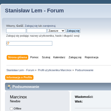
Stanisław Lem - Forum
Witamy,
Gość
.
Zaloguj się
lub
zarejestruj
.
Zaloguj się podając nazwę użytkownika, hasło i długość sesji
Strona główna
Pomoc
Szukaj
Kalendarz
Zaloguj się
Rejestracja
Stanisław Lem - Forum
»
Profil użytkownika Marcinox
»
Podsumowanie
Informacja o Profilu
Podsumowanie
Marcinox 
Wiadomości:
Newbie
Wiek:
Offline