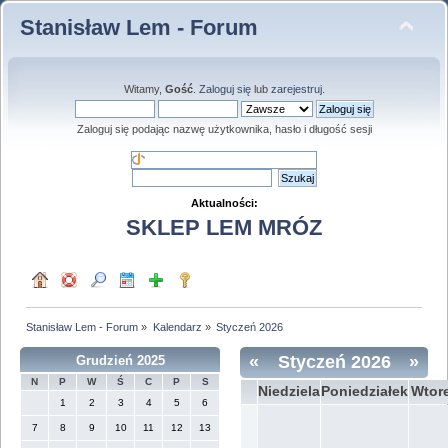
Stanisław Lem - Forum
Witamy,
Gość
.
Zaloguj się
lub
zarejestruj
.
Zaloguj się podając nazwę użytkownika, hasło i długość sesji
Aktualności:
SKLEP LEM MRÓZ
Stanisław Lem - Forum
»
Kalendarz
»
Styczeń 2026
«
Styczeń 2026
»
Grudzień 2025
N
P
W
Ś
C
P
S
Niedziela
Poniedziałek
Wtor
1
2
3
4
5
6
7
8
9
10
11
12
13