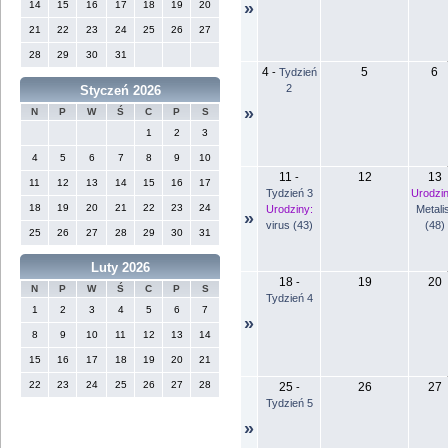
14
15
16
17
18
19
20
»
21
22
23
24
25
26
27
28
29
30
31
4
5
6
-
Tydzień
2
Styczeń 2026
»
N
P
W
Ś
C
P
S
1
2
3
4
5
6
7
8
9
10
11
12
13
-
11
12
13
14
15
16
17
Tydzień 3
Urodzin
18
19
20
21
22
23
24
Urodziny:
Metali
»
virus (43)
(48)
25
26
27
28
29
30
31
Luty 2026
18
19
20
-
N
P
W
Ś
C
P
S
Tydzień 4
1
2
3
4
5
6
7
»
8
9
10
11
12
13
14
15
16
17
18
19
20
21
22
23
24
25
26
27
28
25
26
27
-
Tydzień 5
»