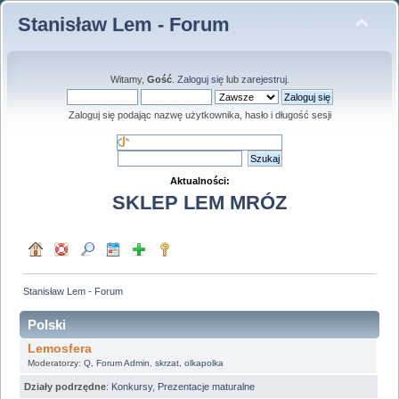
Stanisław Lem - Forum
Witamy,
Gość
.
Zaloguj się
lub
zarejestruj
.
Zaloguj się podając nazwę użytkownika, hasło i długość sesji
Aktualności:
SKLEP LEM MRÓZ
Stanisław Lem - Forum
Polski
Lemosfera
Moderatorzy:
Q
,
Forum Admin
,
skrzat
,
olkapolka
Działy podrzędne
:
Konkursy
,
Prezentacje maturalne