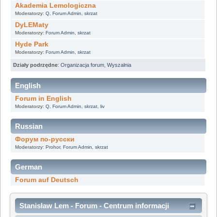
Akademia Lemologiczna
Moderatorzy:
Q
,
Forum Admin
,
skrzat
DyLEMaty
Moderatorzy:
Forum Admin
,
skrzat
Hyde Park
Moderatorzy:
Forum Admin
,
skrzat
Działy podrzędne
:
Organizacja forum
,
Wyszalnia
English
Forum in English
Moderatorzy:
Q
,
Forum Admin
,
skrzat
,
liv
Russian
Форум по-русски
Moderatorzy:
Prohor
,
Forum Admin
,
skrzat
German
Forum auf Deutsch
Stanisław Lem - Forum - Centrum informacji