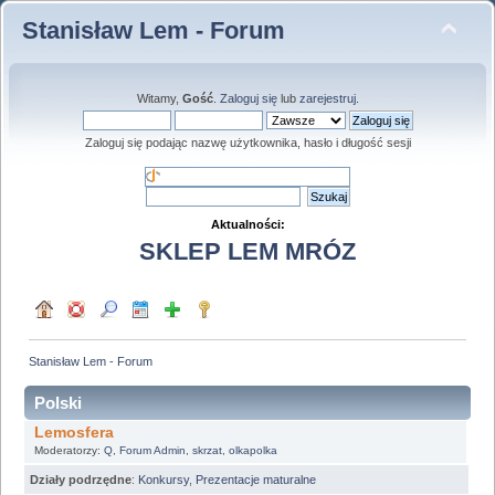
Stanisław Lem - Forum
Witamy,
Gość
.
Zaloguj się
lub
zarejestruj
.
Zaloguj się podając nazwę użytkownika, hasło i długość sesji
Aktualności:
SKLEP LEM MRÓZ
Stanisław Lem - Forum
Polski
Lemosfera
Moderatorzy:
Q
,
Forum Admin
,
skrzat
,
olkapolka
Działy podrzędne
:
Konkursy
,
Prezentacje maturalne