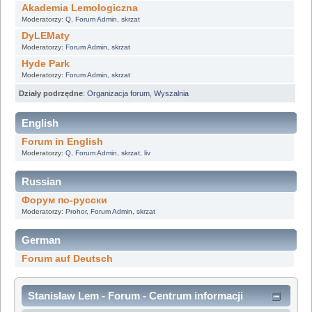
Akademia Lemologiczna
Moderatorzy:
Q
,
Forum Admin
,
skrzat
DyLEMaty
Moderatorzy:
Forum Admin
,
skrzat
Hyde Park
Moderatorzy:
Forum Admin
,
skrzat
Działy podrzędne
:
Organizacja forum
,
Wyszalnia
English
Forum in English
Moderatorzy:
Q
,
Forum Admin
,
skrzat
,
liv
Russian
Форум по-русски
Moderatorzy:
Prohor
,
Forum Admin
,
skrzat
German
Forum auf Deutsch
Stanisław Lem - Forum - Centrum informacji