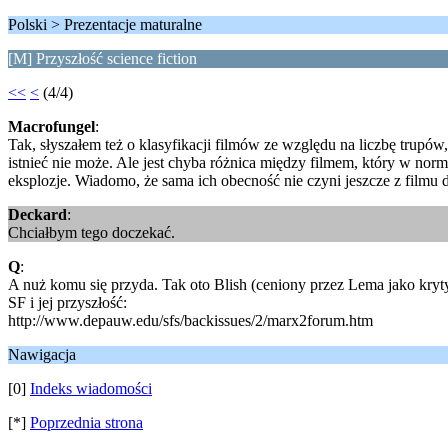
Polski > Prezentacje maturalne
[M] Przyszłość science fiction
<<
<
(4/4)
Macrofungel
:
Tak, słyszałem też o klasyfikacji filmów ze względu na liczbę trupów
istnieć nie może. Ale jest chyba różnica między filmem, który w no
eksplozje. Wiadomo, że sama ich obecność nie czyni jeszcze z filmu
Deckard
:
Chciałbym tego doczekać.
Q
:
A nuż komu się przyda. Tak oto Blish (ceniony przez Lema jako krytyk
SF i jej przyszłość:
http://www.depauw.edu/sfs/backissues/2/marx2forum.htm
Nawigacja
[0]
Indeks wiadomości
[*]
Poprzednia strona