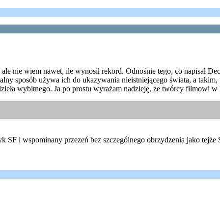
, ale nie wiem nawet, ile wynosił rekord. Odnośnie tego, co napisał De
rmalny sposób używa ich do ukazywania nieistniejącego świata, a taki
 dzieła wybitnego. Ja po prostu wyrażam nadzieję, że twórcy filmowi 
 SF i wspominany przezeń bez szczególnego obrzydzenia jako tejże SF a