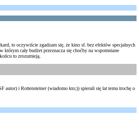
ckard, to oczywiście zgadzam się, że kino sf. bez efektów specjalnych
m, w którym cały budżet przeznacza się choćby na wspomniane
w końcu to zrozumieją.
utor) i Rottensteiner (wiadomo kto;)) spierali się lat temu trochę o