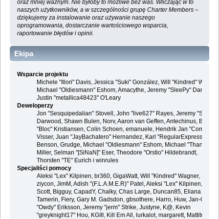
oraz mniej ważnym. Nie byłoby to możliwe bez was. Wliczając w to
naszych użytkowników, a w szczególności grupę Charter Members –
dziękujemy za instalowanie oraz używanie naszego
oprogramowania, dostarczanie wartościowego wsparcia,
raportowanie błędów i opinii.
Ekipa
Wsparcie projektu
Michele "Illori" Davis, Jessica "Suki" González, Will "Kindred" Wagner
Michael "Oldiesmann" Eshom, Amacythe, Jeremy "SleePy" Darwood 
Justin "metallica48423" O'Leary
Deweloperzy
Jon "Sesquipedalian" Stovell, John "live627" Rayes, Jeremy "SleePy
Darwood, Shawn Bulen, Norv, Aaron van Geffen, Antechinus, Bjoern
"Bloc" Kristiansen, Colin Schoen, emanuele, Hendrik Jan "Compuart
Visser, Juan "JayBachatero" Hernandez, Karl "RegularExpression"
Benson, Grudge, Michael "Oldiesmann" Eshom, Michael "Thantos"
Miller, Selman "[SiNaN]" Eser, Theodore "Orstio" Hildebrandt,
Thorsten "TE" Eurich i winrules
Specjaliści pomocy
Aleksi "Lex" Kilpinen, br360, GigaWatt, Will "Kindred" Wagner, Steve,
ziycon, JimM, Adish "(F.L.A.M.E.R)" Patel, Aleksi "Lex" Kilpinen, Ben
Scott, Bigguy, CapadY, Chalky, Chas Large, Duncan85, Eliana
Tamerin, Fiery, Gary M. Gadsdon, gbsothere, Harro, Huw, Jan-Olof
"Owdy" Eriksson, Jeremy "jerm" Strike, Justyne, K@, Kevin
"greyknight17" Hou, KGIII, Kill Em All, lurkalot, margarett, Mattitude,