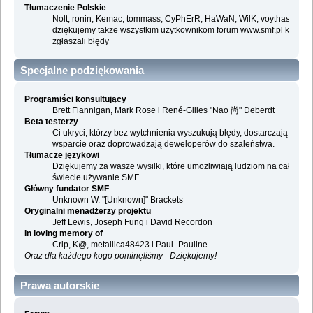
Tłumaczenie Polskie
Nolt, ronin, Kemac, tommass, CyPhErR, HaWaN, WilK, voythas i
dziękujemy także wszystkim użytkownikom forum www.smf.pl którzy
zgłaszali błędy
Specjalne podziękowania
Programiści konsultujący
Brett Flannigan, Mark Rose i René-Gilles "Nao 尚" Deberdt
Beta testerzy
Ci ukryci, którzy bez wytchnienia wyszukują błędy, dostarczają
wsparcie oraz doprowadzają deweloperów do szaleństwa.
Tłumacze językowi
Dziękujemy za wasze wysiłki, które umożliwiają ludziom na całym
świecie używanie SMF.
Główny fundator SMF
Unknown W. "[Unknown]" Brackets
Oryginalni menadżerzy projektu
Jeff Lewis, Joseph Fung i David Recordon
In loving memory of
Crip, K@, metallica48423 i Paul_Pauline
Oraz dla każdego kogo pominęliśmy - Dziękujemy!
Prawa autorskie