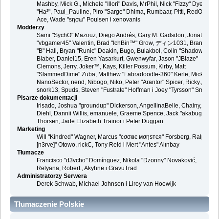
Mashby, Mick G., Michele "Illori" Davis, MrPhil, Nick "Fizzy" Dyer, Nick
"Ha²", Paul_Pauline, Piro "Sarge" Dhima, Rumbaar, Pitti, RedOne, S-
Ace, Wade "sησω" Poulsen i xenovanis
Modderzy
Sami "SychO" Mazouz, Diego Andrés, Gary M. Gadsdon, Jonathan
"vbgamer45" Valentin, Brad "IchBin™" Grow, ディン1031, Brannon
"B" Hall, Bryan "Runic" Deakin, Bugo, Bulakbol, Colin "Shadow82x"
Blaber, Daniel15, Eren Yasarkurt, Gwenwyfar, Jason "JBlaze"
Clemons, Jerry, Joker™, Kays, Killer Possum, Kirby, Matt
"SlammedDime" Zuba, Matthew "Labradoodle-360" Kerle, Mick.,
NanoSector, nend, Nibogo, Niko, Peter "Arantor" Spicer, Ricky.,
snork13, Spuds, Steven "Fustrate" Hoffman i Joey "Tyrsson" Smith
Pisarze dokumentacji
Irisado, Joshua "groundup" Dickerson, AngellinaBelle, Chainy, Danie
Diehl, Dannii Willis, emanuele, Graeme Spence, Jack "akabugeyes"
Thorsen, Jade Elizabeth Trainor i Peter Duggan
Marketing
Will "Kindred" Wagner, Marcus "cσσкιє мσηѕтєя" Forsberg, Ralph "
[n3rve]" Otowo, rickC, Tony Reid i Mert "Antes" Alınbay
Tłumacze
Francisco "d3vcho" Domínguez, Nikola "Dzonny" Novaković,
Relyana, Robert., Akyhne i GravuTrad
Administratorzy Serwera
Derek Schwab, Michael Johnson i Liroy van Hoewijk
Tłumaczenie Polskie