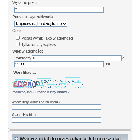
Wysłane przez:
Porządek wyszukiwania:
Opcje:
Pokaż wyniki jako wiadomości
Tylko tematy wątków
Wiek wiadomości:
Pomiędzy
a
dni
Weryfikacja:
Posłuchaj liter
/
Prośba o inny obrazek
Wpisz litery widoczne na obrazku:
Year of His birth:
Wybierz dział do przeszukania, lub przeszukaj