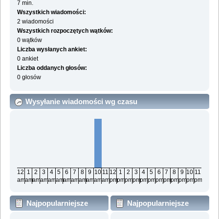
7 min.
Wszystkich wiadomości:
2 wiadomości
Wszystkich rozpoczętych wątków:
0 wątków
Liczba wysłanych ankiet:
0 ankiet
Liczba oddanych głosów:
0 głosów
Wysyłanie wiadomości wg czasu
12
1
2
3
4
5
6
7
8
9
10
11
12
1
2
3
4
5
6
7
8
9
10
11
am
am
am
am
am
am
am
am
am
am
am
am
pm
pm
pm
pm
pm
pm
pm
pm
pm
pm
pm
pm
Najpopularniejsze
Najpopularniejsze
działy wg wiadomości
działy wg aktywności