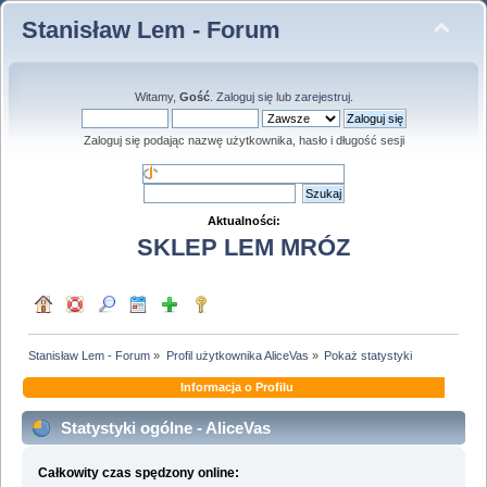
Stanisław Lem - Forum
Witamy,
Gość
.
Zaloguj się
lub
zarejestruj
.
Zaloguj się podając nazwę użytkownika, hasło i długość sesji
Aktualności:
SKLEP LEM MRÓZ
Stanisław Lem - Forum
»
Profil użytkownika AliceVas
»
Pokaż statystyki
Informacja o Profilu
Statystyki ogólne - AliceVas
Całkowity czas spędzony online: