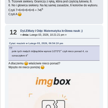
5. Trzonek siekiery. Graniczy z ręką, która jest częścią tułowia; 6.
6. No i głowica siekiery. Na tej samej zasadzie, 6 kolorów do wyboru.
5
Czyli 7×6×6×6×6×6 = 7•6
Czyli A
12
DyLEMaty
/
Odp: Matematyka królowa nauk ;)
«
dnia:
Lutego 03, 2026, 10:21:21 pm »
Cytat: maziek w Lutego 03, 2026, 06:54:10 pm
+
pole tych małych trójkącików wynosi 1/2*2*2
czyli nieco ponad 4, co
+
oznaczyłem 4
A dlaczemu
właściwie nieco ponad?
Wyszło mi nieco poniżej