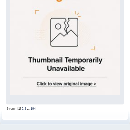
Strony: [
1
]
2
3
...
194