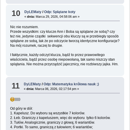
10
DyLEMaty
/
Odp: Splątane koty
«
dnia:
Marca 29, 2026, 04:58:06 am »
Nic nie rozumiem.
Przede wszystkim: czy klucze Ann i Boba są splątane ze sobą? czy
też nie, jedynie cząstki sekwencji obu kluczy są w przebiegły sposób
spłątane ze sobą, tak że po odczycie tworzą identyczne konfiguracje?
Na mój rozumek, raczej to drugie.
I faktycznie, każdy odczyt klucza, bądź to przez prawowitego
właściciela, bądź przez osobę niepowołaną, tak samo niszczy stan
splątania. Nie można przyrządzić jajecznicy, nie rozbiwszy jajka. Hm.
11
DyLEMaty
/
Odp: Matematyka królowa nauk ;)
«
dnia:
Marca 06, 2026, 02:17:54 pm »
)))))
Od góry w dół:
1. Kapelusz. Do wyboru są wszystkie 7 kolorów.
2. Łeb. Graniczy z kapeluszem, więc do wyboru tylko 6 kolorów.
3. Tułów. Analogicznie, graniczy z głową; 6 wariantów.
4. Portki. To samo, graniczą z tułowiem; 6 wariantów;