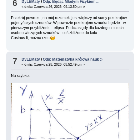
6
DyLEMaty
/
Odp: Będąc Młodym Fizykiem...
«
dnia:
Czerwca 26, 2026, 09:13:50 pm »
Przekrój powrozu, na mój rozumek, jest większy od sumy przekrojów
pojedyńczych sznurków. W powrozie przekrojem sznurka będzie - w
pierwszym przybliżeniu - elipsa. Podczas gdy dla każdego z trzech
osobno wiszących sznurków - coś zbliżone do koła.
Cosinus fi, można rzec
7
DyLEMaty
/
Odp: Matematyka królowa nauk ;)
«
dnia:
Czerwca 25, 2026, 05:52:49 pm »
Na szybko: