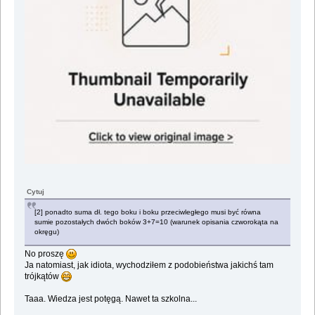
Cytuj
[2] ponadto suma dł. tego boku i boku przeciwległego musi być równa
sumie pozostałych dwóch boków 3+7=10 (warunek opisania czworokąta na
okręgu)
No proszę
Ja natomiast, jak idiota, wychodziłem z podobieństwa jakichś tam
trójkątów
Taaa. Wiedza jest potęgą. Nawet ta szkolna...