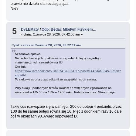
prawie nie działa siła rozciągająca.
Nie?
5
DyLEMaty
/
Odp: Będąc Młodym Fizykiem...
«
dnia:
Czerwca 28, 2026, 07:42:55 am »
Cytat: xetras w Czerwca 28, 2026, 03:22:11 am
Sezonowa sprawa.
Na tle fali bieżących upałów warto zapodać kolejną zagadkę z
matematycznych czwartków na UJ.
Oto link:
https://www.facebook.com/100064130223715/posts/1442346324579695/?
app=fbl
To ciekawa strona z zagadkami ze wszystkich stron świata.
Przy okazji - podobnych testów miałem na wstępnych egzaminach na
warszawskie UW 50 na 1½h w 1986 roku. Robota na czas. Stare dzieje.
Takie coś rozwiązuje się w pamięci: 200 do potęgi 4 podzielić przez
100 do tej samej potęgi równa się 16. Pięć z ogonkiem razy 16 daje
coś w okolicach 90. A więc odpowiedź D.