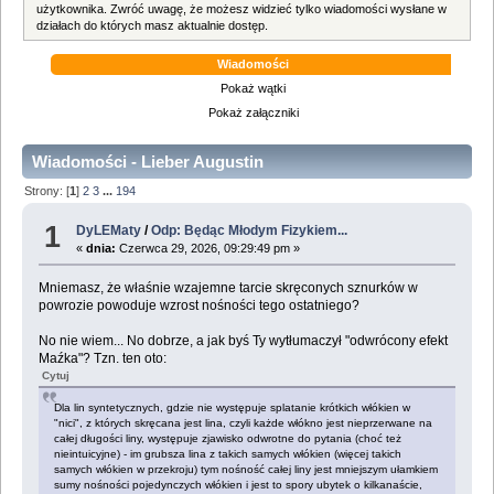
użytkownika. Zwróć uwagę, że możesz widzieć tylko wiadomości wysłane w
działach do których masz aktualnie dostęp.
Wiadomości
Pokaż wątki
Pokaż załączniki
Wiadomości - Lieber Augustin
Strony: [
1
]
2
3
...
194
1
DyLEMaty
/
Odp: Będąc Młodym Fizykiem...
«
dnia:
Czerwca 29, 2026, 09:29:49 pm »
Mniemasz, że właśnie wzajemne tarcie skręconych sznurków w
powrozie powoduje wzrost nośności tego ostatniego?
No nie wiem... No dobrze, a jak byś Ty wytłumaczył "odwrócony efekt
Maźka"? Tzn. ten oto:
Cytuj
Dla lin syntetycznych, gdzie nie występuje splatanie krótkich włókien w
"nici", z których skręcana jest lina, czyli każde włókno jest nieprzerwane na
całej długości liny, występuje zjawisko odwrotne do pytania (choć też
nieintuicyjne) - im grubsza lina z takich samych włókien (więcej takich
samych włókien w przekroju) tym nośność całej liny jest mniejszym ułamkiem
sumy nośności pojedynczych włókien i jest to spory ubytek o kilkanaście,