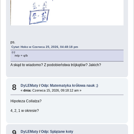
ps.
Cytat: Hoko w Czerwca 25, 2026, 04:48:18 pm
m/p = q/b
A skąd to wiadomo? Z podobieństwa trójkątów? Jakich?
8
DyLEMaty
/
Odp: Matematyka królowa nauk ;)
«
dnia:
Czerwca 15, 2026, 09:18:12 am »
Hipoteza Collatza?
4, 2, 1 w okresie?
9
DyLEMaty
/
Odp: Splątane koty