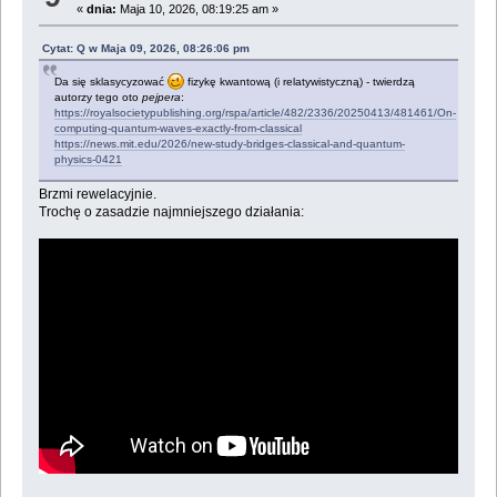
«
dnia:
Maja 10, 2026, 08:19:25 am »
Cytat: Q w Maja 09, 2026, 08:26:06 pm
Da się sklasycyzować
fizykę kwantową (i relatywistyczną) - twierdzą
autorzy tego oto
pejpera
:
https://royalsocietypublishing.org/rspa/article/482/2336/20250413/481461/On-
computing-quantum-waves-exactly-from-classical
https://news.mit.edu/2026/new-study-bridges-classical-and-quantum-
physics-0421
Brzmi rewelacyjnie.
Trochę o zasadzie najmniejszego działania: