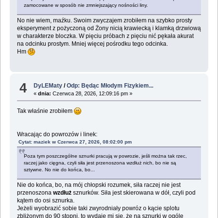
zamocowane w sposób nie zmniejszający nośności liny.
No nie wiem, maźku. Swoim zwyczajem zrobiłem na szybko prosty
eksperyment z pożyczoną od Żony nicią krawiecką i klamką drzwiową
w charakterze bloczka. W pięciu próbach z pięciu nić pękała akurat
na odcinku prostym. Mniej więcej pośrodku tego odcinka.
Hm
4
DyLEMaty
/
Odp: Będąc Młodym Fizykiem...
«
dnia:
Czerwca 28, 2026, 12:09:16 pm »
Tak właśnie zrobiłem
Wracając do powrozów i linek:
Cytat: maziek w Czerwca 27, 2026, 08:02:00 pm
Poza tym poszczególne sznurki pracują w powrozie, jeśli można tak rzec,
raczej jako cięgna, czyli siła jest przenoszona wzdłuż nich, bo nie są
sztywne. No nie do końca, bo...
Nie do końca, bo, na mój chłopski rozumek, siła raczej nie jest
przenoszona
wzdłuż
sznurków. Siła jest skierowana w dół, czyli pod
kątem do osi sznurka.
Jeżeli wyobrazić sobie taki zwyrodniały powróz o kącie splotu
zbliżonym do 90 stopni, to wydaje mi się, że na sznurki w ogóle