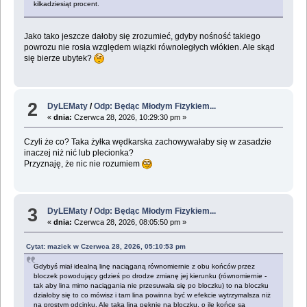
kilkadziesiąt procent.
Jako tako jeszcze dałoby się zrozumieć, gdyby nośność takiego
powrozu nie rosła względem wiązki równoległych włókien. Ale skąd
się bierze ubytek?
2
DyLEMaty
/
Odp: Będąc Młodym Fizykiem...
«
dnia:
Czerwca 28, 2026, 10:29:30 pm »
Czyli że co? Taka żyłka wędkarska zachowywałaby się w zasadzie
inaczej niż nić lub plecionka?
Przyznaję, że nic nie rozumiem
3
DyLEMaty
/
Odp: Będąc Młodym Fizykiem...
«
dnia:
Czerwca 28, 2026, 08:05:50 pm »
Cytat: maziek w Czerwca 28, 2026, 05:10:53 pm
Gdybyś miał idealną linę naciąganą równomiernie z obu końców przez
bloczek powodujący gdzieś po drodze zmianę jej kierunku (równomiernie -
tak aby lina mimo naciągania nie przesuwała się po bloczku) to na bloczku
działoby się to co mówisz i tam lina powinna być w efekcie wytrzymalsza niż
na prostym odcinku. Ale taka lina pęknie na bloczku, o ile końce są