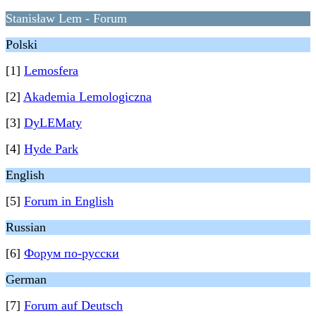
Stanisław Lem - Forum
Polski
[1]
Lemosfera
[2]
Akademia Lemologiczna
[3]
DyLEMaty
[4]
Hyde Park
English
[5]
Forum in English
Russian
[6]
Форум по-русски
German
[7]
Forum auf Deutsch