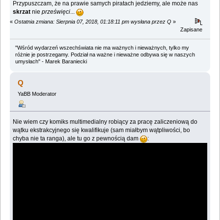
Przypuszczam, że na prawie samych piratach jedziemy, ale może nas
skrzat
nie
prześwięci
...
«
Ostatnia zmiana: Sierpnia 07, 2018, 01:18:11 pm wysłana przez Q
»
Zapisane
"Wśród wydarzeń wszechświata nie ma ważnych i nieważnych, tylko my
różnie je postrzegamy. Podział na ważne i nieważne odbywa się w naszych
umysłach" - Marek Baraniecki
Q
YaBB Moderator
Nie wiem czy komiks multimedialny robiący za pracę zaliczeniową do
wątku ekstrakcyjnego się kwalifikuje (sam miałbym wątpliwości, bo
chyba nie ta ranga), ale tu go z pewnością dam
: