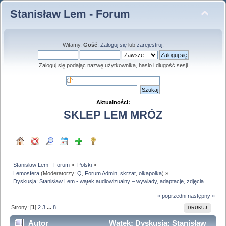
Stanisław Lem - Forum
Witamy,
Gość
.
Zaloguj się
lub
zarejestruj
.
Zaloguj się podając nazwę użytkownika, hasło i długość sesji
Aktualności:
SKLEP LEM MRÓZ
Stanisław Lem - Forum
»
Polski
»
Lemosfera
(Moderatorzy:
Q
,
Forum Admin
,
skrzat
,
olkapolka
) »
Dyskusja: Stanisław Lem - wątek audiowizualny – wywiady, adaptacje, zdjęcia
« poprzedni
następny »
Strony: [
1
]
2
3
...
8
DRUKUJ
Autor
Wątek: Dyskusja: Stanisław