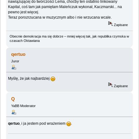
nawiązującej do twórczości Lema, choćby ten ostatnio linkowany
Kapital, coś tam jak pamiętam Maleńczuk wykonał, Kaczmarski... na
pewno jest więcej.
Teraz porozrzucana w muzycznym albo i nie wrzucana wcale.
Zapisane
Obecnie demokracja ma się dobrze – mniej więcej tak, jak republika rzymska w
czasach Oktawiana
qertuo
Juror
Myślę, że jak najbardziej
Zapisane
Q
YaBB Moderator
qertuo
, i ja jestem pod wrażeniem
.