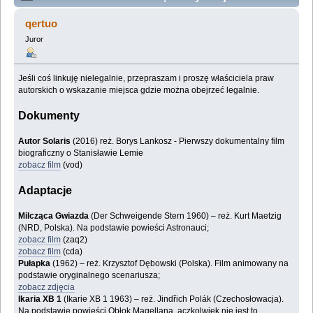
Lem - wątek audiowizualny – wywiady, adaptacje,
qertuo
zdjęcia (Przeczytany 314985 razy)
Juror
Jeśli coś linkuję nielegalnie, przepraszam i proszę właściciela praw
autorskich o wskazanie miejsca gdzie można obejrzeć legalnie.
Dokumenty
Autor Solaris
(2016) reż. Borys Lankosz - Pierwszy dokumentalny film
biograficzny o Stanisławie Lemie
zobacz film
(vod)
Adaptacje
Milcząca Gwiazda
(Der Schweigende Stern 1960) – reż. Kurt Maetzig
(NRD, Polska). Na podstawie powieści Astronauci;
zobacz film
(zaq2)
zobacz film
(cda)
Pułapka
(1962) – reż. Krzysztof Dębowski (Polska). Film animowany na
podstawie oryginalnego scenariusza;
zobacz zdjęcia
Ikaria XB 1
(Ikarie XB 1 1963) – reż. Jindřich Polák (Czechosłowacja).
Na podstawie powieści Obłok Magellana, aczkolwiek nie jest to