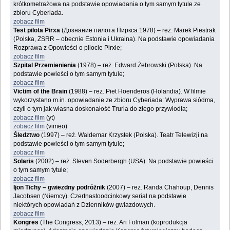
krótkometrażowa na podstawie opowiadania o tym samym tytule ze
zbioru Cyberiada.
zobacz film
Test pilota Pirxa
(Дознание пилота Пиркса 1978) – reż. Marek Piestrak
(Polska, ZSRR – obecnie Estonia i Ukraina). Na podstawie opowiadania
Rozprawa z Opowieści o pilocie Pirxie;
zobacz film
Szpital Przemienienia
(1978) – reż. Edward Żebrowski (Polska). Na
podstawie powieści o tym samym tytule;
zobacz film
Victim of the Brain
(1988) – reż. Piet Hoenderos (Holandia). W filmie
wykorzystano m.in. opowiadanie ze zbioru Cyberiada: Wyprawa siódma,
czyli o tym jak własna doskonałość Trurla do złego przywiodła;
zobacz film
(yt)
zobacz film
(vimeo)
Śledztwo
(1997) – reż. Waldemar Krzystek (Polska). Teatr Telewizji na
podstawie powieści o tym samym tytule;
zobacz film
Solaris
(2002) – reż. Steven Soderbergh (USA). Na podstawie powieści
o tym samym tytule;
zobacz film
Ijon Tichy – gwiezdny podróżnik
(2007) – reż. Randa Chahoup, Dennis
Jacobsen (Niemcy). Czertnastoodcinkowy serial na podstawie
niektórych opowiadań z Dzienników gwiazdowych.
zobacz film
Kongres
(The Congress, 2013) – reż. Ari Folman (koprodukcja