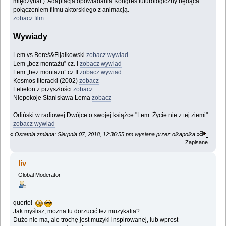
międzynar.). Adaptacja opowiadania Kongres futurologiczny będąca
połączeniem filmu aktorskiego z animacją.
zobacz film
Wywiady
Lem vs Bereś&Fijałkowski
zobacz wywiad
Lem „bez montażu” cz. I
zobacz wywiad
Lem „bez montażu” cz.II
zobacz wywiad
Kosmos literacki (2002)
zobacz
Felieton z przyszłości
zobacz
Niepokoje Stanisława Lema
zobacz
Orliński w radiowej Dwójce o swojej książce "Lem. Życie nie z tej ziemi"
zobacz wywiad
«
Ostatnia zmiana: Sierpnia 07, 2018, 12:36:55 pm wysłana przez olkapolka
»
Zapisane
liv
Global Moderator
querto!
Jak myślisz, można tu dorzucić też muzykalia?
Dużo nie ma, ale trochę jest muzyki inspirowanej, lub wprost