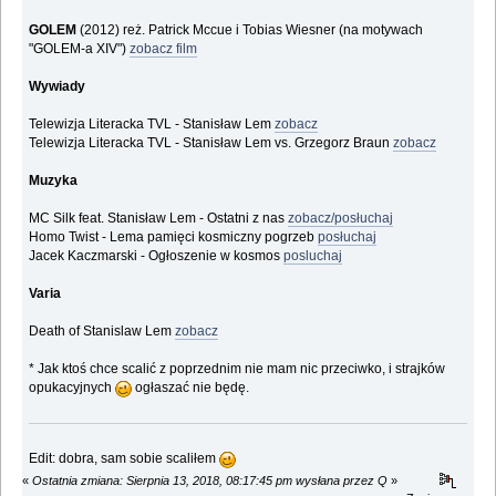
GOLEM
(2012) reż. Patrick Mccue i Tobias Wiesner (na motywach
"GOLEM-a XIV")
zobacz film
Wywiady
Telewizja Literacka TVL - Stanisław Lem
zobacz
Telewizja Literacka TVL - Stanisław Lem vs. Grzegorz Braun
zobacz
Muzyka
MC Silk feat. Stanisław Lem - Ostatni z nas
zobacz/posłuchaj
Homo Twist - Lema pamięci kosmiczny pogrzeb
posłuchaj
Jacek Kaczmarski - Ogłoszenie w kosmos
posluchaj
Varia
Death of Stanislaw Lem
zobacz
* Jak ktoś chce scalić z poprzednim nie mam nic przeciwko, i strajków
opukacyjnych
ogłaszać nie będę.
Edit: dobra, sam sobie scaliłem
«
Ostatnia zmiana: Sierpnia 13, 2018, 08:17:45 pm wysłana przez Q
»