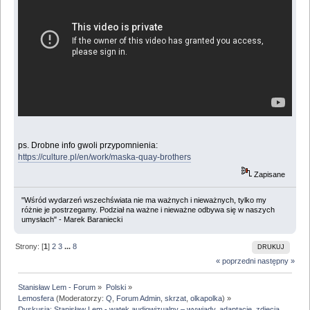
ps. Drobne info gwoli przypomnienia:
https://culture.pl/en/work/maska-quay-brothers
Zapisane
"Wśród wydarzeń wszechświata nie ma ważnych i nieważnych, tylko my
różnie je postrzegamy. Podział na ważne i nieważne odbywa się w naszych
umysłach" - Marek Baraniecki
Strony: [
1
]
2
3
...
8
DRUKUJ
« poprzedni
następny »
Stanisław Lem - Forum
»
Polski
»
Lemosfera
(Moderatorzy:
Q
,
Forum Admin
,
skrzat
,
olkapolka
) »
Dyskusja: Stanisław Lem - wątek audiowizualny – wywiady, adaptacje, zdjęcia