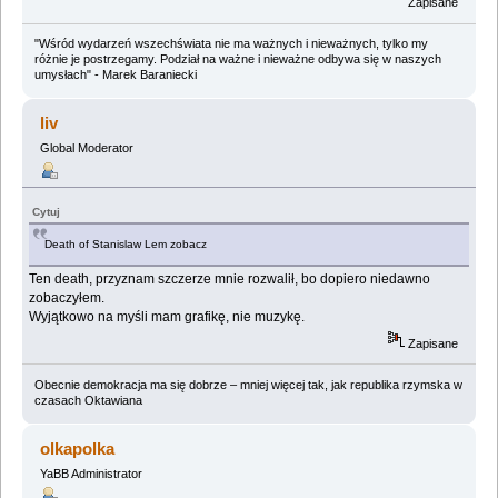
Zapisane
"Wśród wydarzeń wszechświata nie ma ważnych i nieważnych, tylko my
różnie je postrzegamy. Podział na ważne i nieważne odbywa się w naszych
umysłach" - Marek Baraniecki
liv
Global Moderator
Cytuj
Death of Stanislaw Lem zobacz
Ten death, przyznam szczerze mnie rozwalił, bo dopiero niedawno
zobaczyłem.
Wyjątkowo na myśli mam grafikę, nie muzykę.
Zapisane
Obecnie demokracja ma się dobrze – mniej więcej tak, jak republika rzymska w
czasach Oktawiana
olkapolka
YaBB Administrator