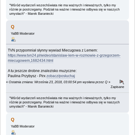
"Wśród wydarzeń wszechświata nie ma ważnych i nieważnych, tylko my
różnie je postrzegamy. Podział na ważne i nieważne odbywa się w naszych
umysłach" - Marek Baraniecki
Q
YaBB Moderator
TVN przypomniał słynny wywiad Miecugowa z Lemem:
https://www.tvn24.pl/wideo/stanislaw-lem-w-rozmowie-z-grzegorzem-
miecugowem,1682434.html
A tu jeszcze drobne znalezisko muzyczne:
Paulina Przybysz - Pirx
zobacz/posłuchaj
«
Ostatnia zmiana: Września 23, 2018, 03:00:54 pm wysłana przez Q
»
Zapisane
"Wśród wydarzeń wszechświata nie ma ważnych i nieważnych, tylko my
różnie je postrzegamy. Podział na ważne i nieważne odbywa się w naszych
umysłach" - Marek Baraniecki
Q
YaBB Moderator