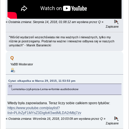
«
Ostatnia zmiana: Sierpnia 14, 2018, 01:08:12 am wysłana przez Q
»
Zapisane
"Wśród wydarzeń wszechświata nie ma ważnych i nieważnych, tylko my
różnie je postrzegamy. Podział na ważne i nieważne odbywa się w naszych
umysłach" - Marek Baraniecki
Q
YaBB Moderator
Cytat: olkapolka w Marca 29, 2015, 11:53:53 pm
Lemoteka-czyli-proza-Lema-w-formie-audiobookow
Wtedy była zapowiadana. Teraz liczy sobie całkiem sporo tytułów:
https://www.youtube.com/playlist?
list=PLlhZyF1MYsZ3DigfoK5wdMLDA2rMbj7zv
«
Ostatnia zmiana: Września 16, 2018, 10:03:09 am wysłana przez Q
»
Zapisane