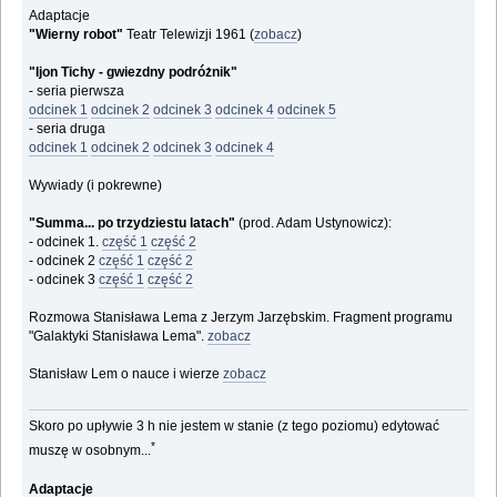
Adaptacje
"Wierny robot"
Teatr Telewizji 1961 (
zobacz
)
"Ijon Tichy - gwiezdny podróżnik"
- seria pierwsza
odcinek 1
odcinek 2
odcinek 3
odcinek 4
odcinek 5
- seria druga
odcinek 1
odcinek 2
odcinek 3
odcinek 4
Wywiady (i pokrewne)
"Summa... po trzydziestu latach"
(prod. Adam Ustynowicz):
- odcinek 1.
część 1
część 2
- odcinek 2
część 1
część 2
- odcinek 3
część 1
część 2
Rozmowa Stanisława Lema z Jerzym Jarzębskim. Fragment programu
"Galaktyki Stanisława Lema".
zobacz
Stanisław Lem o nauce i wierze
zobacz
Skoro po upływie 3 h nie jestem w stanie (z tego poziomu) edytować
*
muszę w osobnym...
Adaptacje