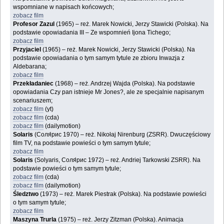
wspomniane w napisach końcowych;
zobacz film
Profesor Zazul
(1965) – reż. Marek Nowicki, Jerzy Stawicki (Polska). Na
podstawie opowiadania III – Ze wspomnień Ijona Tichego;
zobacz film
Przyjaciel
(1965) – reż. Marek Nowicki, Jerzy Stawicki (Polska). Na
podstawie opowiadania o tym samym tytule ze zbioru Inwazja z
Aldebarana;
zobacz film
Przekładaniec
(1968) – reż. Andrzej Wajda (Polska). Na podstawie
opowiadania Czy pan istnieje Mr Jones?, ale ze specjalnie napisanym
scenariuszem;
zobacz film
(yt)
zobacz film
(cda)
zobacz film
(dailymotion)
Solaris
(Соля́рис 1970) – reż. Nikołaj Nirenburg (ZSRR). Dwuczęściowy
film TV, na podstawie powieści o tym samym tytule;
zobacz film
Solaris
(Solyaris, Соля́рис 1972) – reż. Andriej Tarkowski ZSRR). Na
podstawie powieści o tym samym tytule;
zobacz film
(cda)
zobacz film
(dailymotion)
Śledztwo
(1973) – reż. Marek Piestrak (Polska). Na podstawie powieści
o tym samym tytule;
zobacz film
Maszyna Trurla
(1975) – reż. Jerzy Zitzman (Polska). Animacja