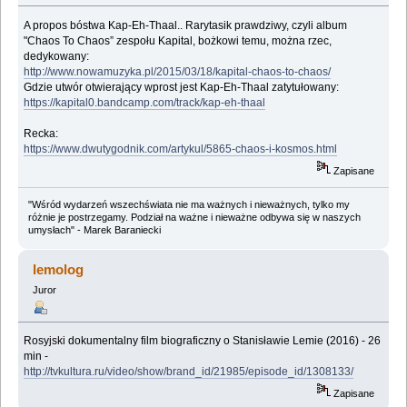
A propos bóstwa Kap-Eh-Thaal.. Rarytasik prawdziwy, czyli album
"Chaos To Chaos” zespołu Kapital, bożkowi temu, można rzec,
dedykowany:
http://www.nowamuzyka.pl/2015/03/18/kapital-chaos-to-chaos/
Gdzie utwór otwierający wprost jest Kap-Eh-Thaal zatytułowany:
https://kapital0.bandcamp.com/track/kap-eh-thaal
Recka:
https://www.dwutygodnik.com/artykul/5865-chaos-i-kosmos.html
Zapisane
"Wśród wydarzeń wszechświata nie ma ważnych i nieważnych, tylko my
różnie je postrzegamy. Podział na ważne i nieważne odbywa się w naszych
umysłach" - Marek Baraniecki
lemolog
Juror
Rosyjski dokumentalny film biograficzny o Stanisławie Lemie (2016) - 26
min -
http://tvkultura.ru/video/show/brand_id/21985/episode_id/1308133/
Zapisane