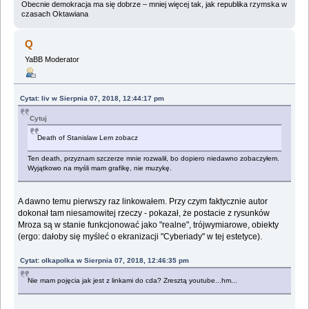
Obecnie demokracja ma się dobrze – mniej więcej tak, jak republika rzymska w
czasach Oktawiana
Q
YaBB Moderator
Cytat: liv w Sierpnia 07, 2018, 12:44:17 pm
Cytuj
Death of Stanislaw Lem zobacz
Ten death, przyznam szczerze mnie rozwalił, bo dopiero niedawno zobaczyłem.
Wyjątkowo na myśli mam grafikę, nie muzykę.
A dawno temu pierwszy raz linkowałem. Przy czym faktycznie autor
dokonał tam niesamowitej rzeczy - pokazał, że postacie z rysunków
Mroza są w stanie funkcjonować jako "realne", trójwymiarowe, obiekty
(ergo: dałoby się myśleć o ekranizacji "Cyberiady" w tej estetyce).
Cytat: olkapolka w Sierpnia 07, 2018, 12:46:35 pm
Nie mam pojęcia jak jest z linkami do cda? Zresztą youtube...hm...