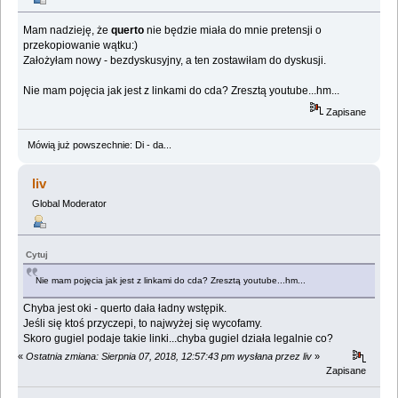
Mam nadzieję, że
querto
nie będzie miała do mnie pretensji o
przekopiowanie wątku:)
Założyłam nowy - bezdyskusyjny, a ten zostawiłam do dyskusji.
Nie mam pojęcia jak jest z linkami do cda? Zresztą youtube...hm...
Zapisane
Mówią już powszechnie: Di - da...
liv
Global Moderator
Cytuj
Nie mam pojęcia jak jest z linkami do cda? Zresztą youtube...hm...
Chyba jest oki - querto dała ładny wstępik.
Jeśli się ktoś przyczepi, to najwyżej się wycofamy.
Skoro gugiel podaje takie linki...chyba gugiel działa legalnie co?
«
Ostatnia zmiana: Sierpnia 07, 2018, 12:57:43 pm wysłana przez liv
»
Zapisane