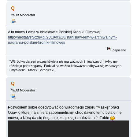
Q
YaBB Moderator
A tu mamy Lema w obiektywie Polskiej Kroniki Filmowej:
http://niestatystyczny.pl/2019/03/28/stanislaw-lem-w-archiwalnym-
nagraniu-polskiej-kroniki-filmowej/
Zapisane
"Wśród wydarzeń wszechświata nie ma ważnych i nieważnych, tylko my
różnie je postrzegamy. Podział na ważne i nieważne odbywa się w naszych
umysłach" - Marek Baraniecki
Q
YaBB Moderator
Pozwoliłem sobie doedytować do wiadomego zbioru "Maskę" braci
Quay, o której na śmierć zapomnieliśmy, choć dawno temu była o niej
mowa, a którą da się (legalnie, zdaje się) znaleźć na JuTubie
: