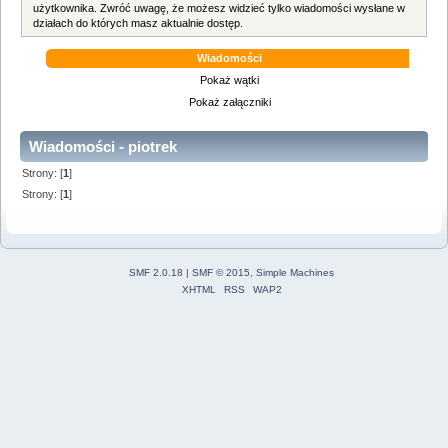
użytkownika. Zwróć uwagę, że możesz widzieć tylko wiadomości wysłane w
działach do których masz aktualnie dostęp.
Wiadomości
Pokaż wątki
Pokaż załączniki
Wiadomości - piotrek
Strony: [
1
]
Strony: [
1
]
SMF 2.0.18
|
SMF © 2015
,
Simple Machines
XHTML
RSS
WAP2