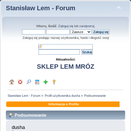
Stanisław Lem - Forum
Witamy,
Gość
.
Zaloguj się
lub
zarejestruj
.
Zaloguj się podając nazwę użytkownika, hasło i długość sesji
Aktualności:
SKLEP LEM MRÓZ
Stanisław Lem - Forum
»
Profil użytkownika dusha
»
Podsumowanie
Informacja o Profilu
Podsumowanie
dusha 