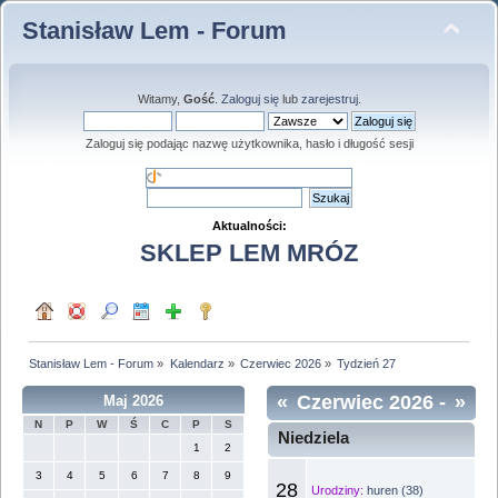
Stanisław Lem - Forum
Witamy,
Gość
.
Zaloguj się
lub
zarejestruj
.
Zaloguj się podając nazwę użytkownika, hasło i długość sesji
Aktualności:
SKLEP LEM MRÓZ
Stanisław Lem - Forum
»
Kalendarz
»
Czerwiec 2026
»
Tydzień 27
«
Czerwiec 2026
-
»
Maj 2026
N
P
W
Ś
C
P
S
Tydzień 27
Niedziela
1
2
3
4
5
6
7
8
9
28
Urodziny:
huren (38)