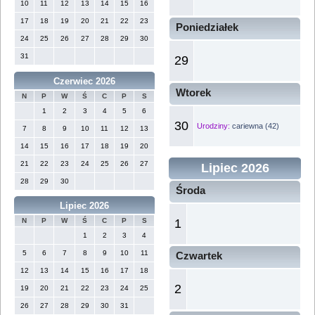
10
11
12
13
14
15
16
17
18
19
20
21
22
23
Poniedziałek
24
25
26
27
28
29
30
31
29
Czerwiec 2026
Wtorek
N
P
W
Ś
C
P
S
1
2
3
4
5
6
30
Urodziny:
cariewna (42)
7
8
9
10
11
12
13
14
15
16
17
18
19
20
21
22
23
24
25
26
27
Lipiec 2026
28
29
30
Środa
Lipiec 2026
1
N
P
W
Ś
C
P
S
1
2
3
4
5
6
7
8
9
10
11
Czwartek
12
13
14
15
16
17
18
2
19
20
21
22
23
24
25
26
27
28
29
30
31