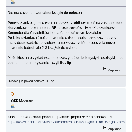
Nie ma chyba uniwersalnej książki do poleceń.
Pomysł z ankietą jest chyba najlepszy - zrobiłabym coś na zasadzie tego
kieszonkowego komputera SF i dreszczowców - tylko Kieszonkowy
Komputer dla Czytelników Lema (albo coś w tym kształcie).
Po kilku pytaniach (może nawet nie całkiem serio - zwłaszcza gdyby
miały doprowadzić do tytułów humorystycznych) - propozycja może
nawet nie jednej, ale 2-3 książek do wyboru.
Może ktoś na przykład wcale nie zaczynać od beletrystyki, eseistyki, a od
poznania Lema prywatnie - czyli listy itp.
Zapisane
Mówią już powszechnie: Di - da...
Q
YaBB Moderator
Ktoś niedawno zadał podobne pytanie, popatrzcie na odpowiedzi:
https://www.reddit.com/r/ksiazki/comments/1su8erk/jak_i_od_czego_zacząć_
Zapisane