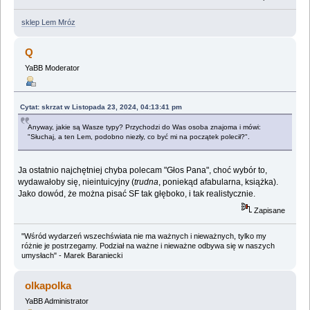
sklep Lem Mróz
Q
YaBB Moderator
Cytat: skrzat w Listopada 23, 2024, 04:13:41 pm
Anyway, jakie są Wasze typy? Przychodzi do Was osoba znajoma i mówi:
"Słuchaj, a ten Lem, podobno niezły, co być mi na początek polecił?".
Ja ostatnio najchętniej chyba polecam "Głos Pana", choć wybór to,
wydawałoby się, nieintuicyjny (
trudna
, poniekąd afabularna, książka).
Jako dowód, że można pisać SF tak głęboko, i tak realistycznie.
Zapisane
"Wśród wydarzeń wszechświata nie ma ważnych i nieważnych, tylko my
różnie je postrzegamy. Podział na ważne i nieważne odbywa się w naszych
umysłach" - Marek Baraniecki
olkapolka
YaBB Administrator