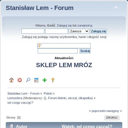
Stanisław Lem - Forum
Witamy,
Gość
.
Zaloguj się
lub
zarejestruj
.
Zaloguj się podając nazwę użytkownika, hasło i długość sesji
Aktualności:
SKLEP LEM MRÓZ
Stanisław Lem - Forum
»
Polski
»
Lemosfera
(Moderatorzy:
Q
,
Forum Admin
,
skrzat
,
olkapolka
) »
od czego zacząć?
« poprzedni
następny »
Strony: [
1
]
DRUKUJ
Autor
Wątek: od czego zacząć?