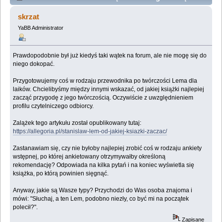
(Przeczytany 20920 razy)
skrzat
YaBB Administrator
Prawdopodobnie był już kiedyś taki wątek na forum, ale nie mogę się do
niego dokopać.
Przygotowujemy coś w rodzaju przewodnika po twórczości Lema dla
laików. Chcielibyśmy między innymi wskazać, od jakiej książki najlepiej
zacząć przygodę z jego twórczością. Oczywiście z uwzględnieniem
profilu czytelniczego odbiorcy.
Zalążek tego artykułu został opublikowany tutaj:
https://allegoria.pl/stanislaw-lem-od-jakiej-ksiazki-zaczac/
Zastanawiam się, czy nie byłoby najlepiej zrobić coś w rodzaju ankiety
wstępnej, po której ankietowany otrzymywałby określoną
rekomendację? Odpowiada na kilka pytań i na koniec wyświetla się
książka, po którą powinien sięgnąć.
Anyway, jakie są Wasze typy? Przychodzi do Was osoba znajoma i
mówi: "Słuchaj, a ten Lem, podobno niezły, co być mi na początek
polecił?".
Zapisane