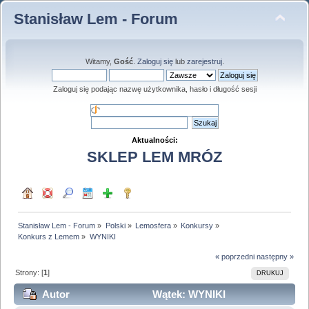
Stanisław Lem - Forum
Witamy,
Gość
.
Zaloguj się
lub
zarejestruj
.
Zaloguj się podając nazwę użytkownika, hasło i długość sesji
Aktualności:
SKLEP LEM MRÓZ
Stanisław Lem - Forum
»
Polski
»
Lemosfera
»
Konkursy
»
Konkurs z Lemem
»
WYNIKI
« poprzedni
następny »
Strony: [
1
]
DRUKUJ
Autor
Wątek: WYNIKI