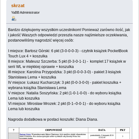
(Przeczytany 34592 razy)
skrzat
YaBB Administrator
Bardzo dziękujemy wszystkim uczestnikom! Ponieważ zarówno ilość, jak
i jakość Waszych odpowiedzi przeszła nasze najśmielsze oczekiwania,
postanowiliśmy nagrodzić więcej osób:
I miejsce: Bartosz Górski: 6 pkt (3-0-0-0-3) - czytnik książek PocketBook
Touch Lux 4 + koszulka
II miejsce: Mateusz Szczerba: 5 pkt (0-3-0-1-1) - komplet 17 książek w
serii WL w miękkiej oprawie + koszulka
III miejsce: Karolina Przygodzka: 3 pkt (0-0-0-3-0) - pakiet 3 książek
Stanisława Lema + koszulka
IV miejsce: Łukasz Kucharczyk: 3 pkt (0-0-3-0-0) - pakiet koszulka +
wybrana książka Stanisława Lema
V miejsce: Natalia Soszyńska: 2 pkt (1-0-1-0-0) - do wyboru książka
Lema lub koszulka
VI miejsce: Mirosław Mrozek: 2 pkt (0-1–0-0-1) - do wyboru książka
Lema lub koszulka
Nagroda dodatkowa w postaci koszulki: Diana Diana.