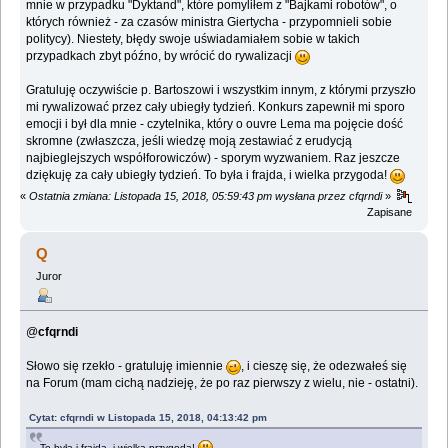
mnie w przypadku "Dyktand", które pomyliłem z "Bajkami robotów", o
których również - za czasów ministra Giertycha - przypomnieli sobie
politycy). Niestety, błędy swoje uświadamiałem sobie w takich
przypadkach zbyt późno, by wrócić do rywalizacji
Gratuluję oczywiście p. Bartoszowi i wszystkim innym, z którymi przyszło
mi rywalizować przez cały ubiegły tydzień. Konkurs zapewnił mi sporo
emocji i był dla mnie - czytelnika, który o ouvre Lema ma pojęcie dość
skromne (zwłaszcza, jeśli wiedzę moją zestawiać z erudycją
najbieglejszych współforowiczów) - sporym wyzwaniem. Raz jeszcze
dziękuję za cały ubiegły tydzień. To była i frajda, i wielka przygoda!
«
Ostatnia zmiana: Listopada 15, 2018, 05:59:43 pm wysłana przez cfqrndi
»
Zapisane
Q
Juror
@
cfqrndi
Słowo się rzekło - gratuluję imiennie
, i cieszę się, że odezwałeś się
na Forum (mam cichą nadzieję, że po raz pierwszy z wielu, nie - ostatni).
Cytat: cfqrndi w Listopada 15, 2018, 04:13:42 pm
To była i frajda, i wielka przygoda!