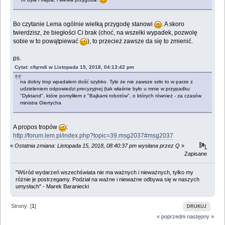
Bo czytanie Lema ogólnie wielką przygodę stanowi
. A skoro
twierdzisz, że biegłości Ci brak (choć, na wszelki wypadek, pozwolę
sobie w to powątpiewać
), to przecież zawsze da się to zmienić.
ps.
Cytat: cfqrndi w Listopada 15, 2018, 04:13:42 pm
na dobry trop wpadałem dość szybko. Tyle że nie zawsze szło to w parze z
udzieleniem odpowiedzi precyzyjnej (tak właśnie było u mnie w przypadku
"Dyktand", które pomyliłem z "Bajkami robotów", o których również - za czasów
ministra Giertycha
A propos tropów
:
http://forum.lem.pl/index.php?topic=39.msg2037#msg2037
«
Ostatnia zmiana: Listopada 15, 2018, 08:40:37 pm wysłana przez Q
»
Zapisane
"Wśród wydarzeń wszechświata nie ma ważnych i nieważnych, tylko my
różnie je postrzegamy. Podział na ważne i nieważne odbywa się w naszych
umysłach" - Marek Baraniecki
Strony: [
1
]
DRUKUJ
« poprzedni
następny »