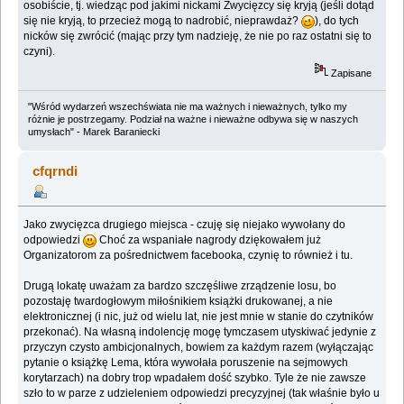
osobiście, tj. wiedząc pod jakimi nickami Zwycięzcy się kryją (jeśli dotąd
się nie kryją, to przecież mogą to nadrobić, nieprawdaż?
), do tych
nicków się zwrócić (mając przy tym nadzieję, że nie po raz ostatni się to
czyni).
Zapisane
"Wśród wydarzeń wszechświata nie ma ważnych i nieważnych, tylko my
różnie je postrzegamy. Podział na ważne i nieważne odbywa się w naszych
umysłach" - Marek Baraniecki
cfqrndi
Jako zwycięzca drugiego miejsca - czuję się niejako wywołany do
odpowiedzi
Choć za wspaniałe nagrody dziękowałem już
Organizatorom za pośrednictwem facebooka, czynię to również i tu.
Drugą lokatę uważam za bardzo szczęśliwe zrządzenie losu, bo
pozostaję twardogłowym miłośnikiem książki drukowanej, a nie
elektronicznej (i nic, już od wielu lat, nie jest mnie w stanie do czytników
przekonać). Na własną indolencję mogę tymczasem utyskiwać jedynie z
przyczyn czysto ambicjonalnych, bowiem za każdym razem (wyłączając
pytanie o książkę Lema, która wywołała poruszenie na sejmowych
korytarzach) na dobry trop wpadałem dość szybko. Tyle że nie zawsze
szło to w parze z udzieleniem odpowiedzi precyzyjnej (tak właśnie było u