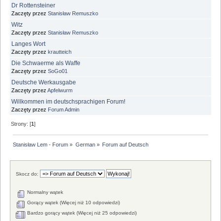
Dr Rottensteiner
Zaczęty przez
Stanisław Remuszko
Witz
Zaczęty przez
Stanisław Remuszko
Langes Wort
Zaczęty przez
krautteich
Die Schwaerme als Waffe
Zaczęty przez
SoGo01
Deutsche Werkausgabe
Zaczęty przez
Apfelwurm
Willkommen im deutschsprachigen Forum!
Zaczęty przez
Forum Admin
Strony: [
1
]
Stanisław Lem - Forum
»
German
»
Forum auf Deutsch
Skocz do:
Normalny wątek
Gorący wątek (Więcej niż 10 odpowiedzi)
Bardzo gorący wątek (Więcej niż 25 odpowiedzi)