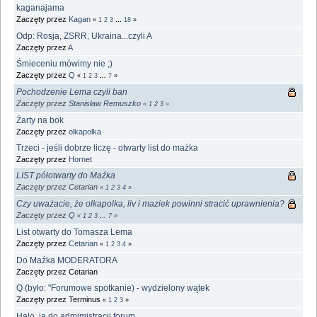
kaganajama
Zaczęty przez
Kagan
«
1
2
3
...
18
»
Odp: Rosja, ZSRR, Ukraina...czyli A
Zaczęty przez
A
Śmieceniu mówimy nie ;)
Zaczęty przez
Q
«
1
2
3
...
7
»
Pochodzenie Lema czyli ban
Zaczęty przez
Stanisław Remuszko
«
1
2
3
»
Żarty na bok
Zaczęty przez
olkapolka
Trzeci - jeśli dobrze liczę - otwarty list do maźka
Zaczęty przez
Hornet
LIST półotwarty do Maźka
Zaczęty przez Cetarian
«
1
2
3
4
»
Czy uważacie, że olkapolka, liv i maziek powinni stracić uprawnienia?
Zaczęty przez
Q
«
1
2
3
...
7
»
List otwarty do Tomasza Lema
Zaczęty przez
Cetarian
«
1
2
3
4
»
Do Maźka MODERATORA
Zaczęty przez Cetarian
Q (było: "Forumowe spotkanie) - wydzielony wątek
Zaczęty przez Terminus
«
1
2
3
»
Halo, ja do admimistracji forum