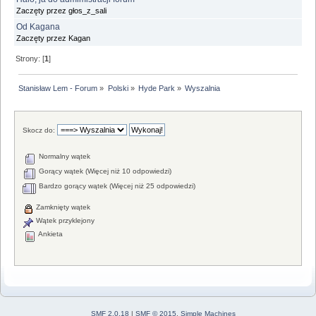
Zaczęty przez głos_z_sali
Od Kagana
Zaczęty przez Kagan
Strony: [
1
]
Stanisław Lem - Forum
»
Polski
»
Hyde Park
»
Wyszalnia
Skocz do:
Normalny wątek
Gorący wątek (Więcej niż 10 odpowiedzi)
Bardzo gorący wątek (Więcej niż 25 odpowiedzi)
Zamknięty wątek
Wątek przyklejony
Ankieta
SMF 2.0.18
|
SMF © 2015
,
Simple Machines