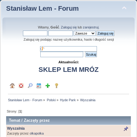
Stanisław Lem - Forum
Witamy,
Gość
.
Zaloguj się
lub
zarejestruj
.
Zaloguj się podając nazwę użytkownika, hasło i długość sesji
Aktualności:
SKLEP LEM MRÓZ
Stanisław Lem - Forum
»
Polski
»
Hyde Park
»
Wyszalnia
Strony: [
1
]
Temat
/
Zaczęty przez
Wyszalnia
Zaczęty przez
olkapolka