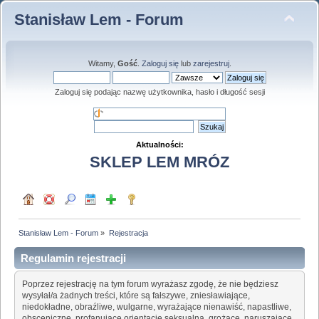
Stanisław Lem - Forum
Witamy,
Gość
.
Zaloguj się
lub
zarejestruj
.
Zaloguj się podając nazwę użytkownika, hasło i długość sesji
Aktualności:
SKLEP LEM MRÓZ
Stanisław Lem - Forum
»
Rejestracja
Regulamin rejestracji
Poprzez rejestrację na tym forum wyrażasz zgodę, że nie będziesz
wysyłał/a żadnych treści, które są fałszywe, zniesławiające,
niedokładne, obraźliwe, wulgarne, wyrażające nienawiść, napastliwe,
obsceniczne, profanujące orientację seksualną, grożące, naruszające