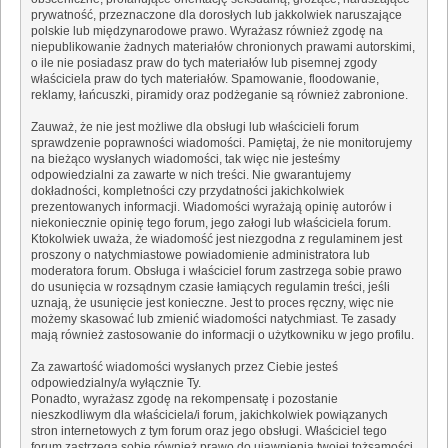
prywatność, przeznaczone dla dorosłych lub jakkolwiek naruszające
polskie lub międzynarodowe prawo. Wyrażasz również zgodę na
niepublikowanie żadnych materiałów chronionych prawami autorskimi,
o ile nie posiadasz praw do tych materiałów lub pisemnej zgody
właściciela praw do tych materiałów. Spamowanie, floodowanie,
reklamy, łańcuszki, piramidy oraz podżeganie są również zabronione.
Zauważ, że nie jest możliwe dla obsługi lub właścicieli forum
sprawdzenie poprawności wiadomości. Pamiętaj, że nie monitorujemy
na bieżąco wysłanych wiadomości, tak więc nie jesteśmy
odpowiedzialni za zawarte w nich treści. Nie gwarantujemy
dokładności, kompletności czy przydatności jakichkolwiek
prezentowanych informacji. Wiadomości wyrażają opinię autorów i
niekoniecznie opinię tego forum, jego załogi lub właściciela forum.
Ktokolwiek uważa, że wiadomość jest niezgodna z regulaminem jest
proszony o natychmiastowe powiadomienie administratora lub
moderatora forum. Obsługa i właściciel forum zastrzega sobie prawo
do usunięcia w rozsądnym czasie łamiących regulamin treści, jeśli
uznają, że usunięcie jest konieczne. Jest to proces ręczny, więc nie
możemy skasować lub zmienić wiadomości natychmiast. Te zasady
mają również zastosowanie do informacji o użytkowniku w jego profilu.
Za zawartość wiadomości wysłanych przez Ciebie jesteś
odpowiedzialny/a wyłącznie Ty.
Ponadto, wyrażasz zgodę na rekompensatę i pozostanie
nieszkodliwym dla właściciela/i forum, jakichkolwiek powiązanych
stron internetowych z tym forum oraz jego obsługi. Właściciel tego
forum zastrzega sobie również prawo do ujawnienia twojej tożsamości