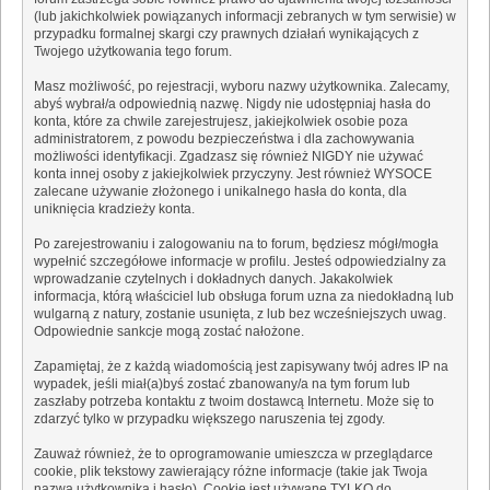
(lub jakichkolwiek powiązanych informacji zebranych w tym serwisie) w
przypadku formalnej skargi czy prawnych działań wynikających z
Twojego użytkowania tego forum.
Masz możliwość, po rejestracji, wyboru nazwy użytkownika. Zalecamy,
abyś wybrał/a odpowiednią nazwę. Nigdy nie udostępniaj hasła do
konta, które za chwile zarejestrujesz, jakiejkolwiek osobie poza
administratorem, z powodu bezpieczeństwa i dla zachowywania
możliwości identyfikacji. Zgadzasz się również NIGDY nie używać
konta innej osoby z jakiejkolwiek przyczyny. Jest również WYSOCE
zalecane używanie złożonego i unikalnego hasła do konta, dla
uniknięcia kradzieży konta.
Po zarejestrowaniu i zalogowaniu na to forum, będziesz mógł/mogła
wypełnić szczegółowe informacje w profilu. Jesteś odpowiedzialny za
wprowadzanie czytelnych i dokładnych danych. Jakakolwiek
informacja, którą właściciel lub obsługa forum uzna za niedokładną lub
wulgarną z natury, zostanie usunięta, z lub bez wcześniejszych uwag.
Odpowiednie sankcje mogą zostać nałożone.
Zapamiętaj, że z każdą wiadomością jest zapisywany twój adres IP na
wypadek, jeśli miał(a)byś zostać zbanowany/a na tym forum lub
zaszłaby potrzeba kontaktu z twoim dostawcą Internetu. Może się to
zdarzyć tylko w przypadku większego naruszenia tej zgody.
Zauważ również, że to oprogramowanie umieszcza w przeglądarce
cookie, plik tekstowy zawierający różne informacje (takie jak Twoja
nazwa użytkownika i hasło). Cookie jest używane TYLKO do