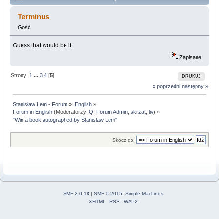
autographed by Stanislaw Lem" (Przeczytany 166093
Terminus
razy)
Gość
Guess that would be it.
Zapisane
Strony:
1
...
3
4
[
5
]
DRUKUJ
« poprzedni
następny »
Stanisław Lem - Forum
»
English
»
Forum in English
(Moderatorzy:
Q
,
Forum Admin
,
skrzat
,
liv
) »
"Win a book autographed by Stanislaw Lem"
Skocz do:
SMF 2.0.18
|
SMF © 2015
,
Simple Machines
XHTML
RSS
WAP2