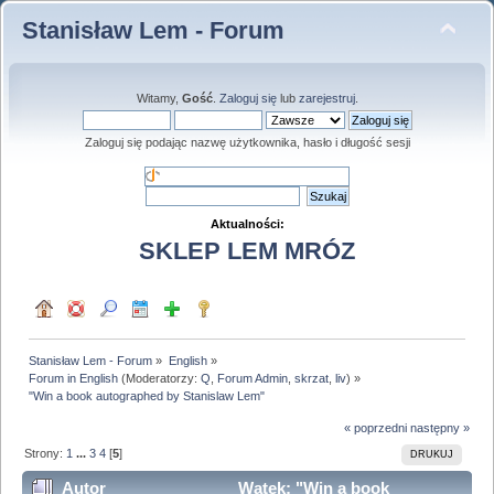
Stanisław Lem - Forum
Witamy,
Gość
.
Zaloguj się
lub
zarejestruj
.
Zaloguj się podając nazwę użytkownika, hasło i długość sesji
Aktualności:
SKLEP LEM MRÓZ
Stanisław Lem - Forum
»
English
»
Forum in English
(Moderatorzy:
Q
,
Forum Admin
,
skrzat
,
liv
) »
"Win a book autographed by Stanislaw Lem"
« poprzedni
następny »
Strony:
1
...
3
4
[
5
]
DRUKUJ
Autor
Wątek: "Win a book