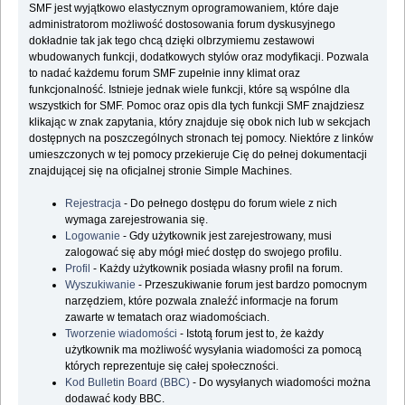
SMF jest wyjątkowo elastycznym oprogramowaniem, które daje
administratorom możliwość dostosowania forum dyskusyjnego
dokładnie tak jak tego chcą dzięki olbrzymiemu zestawowi
wbudowanych funkcji, dodatkowych stylów oraz modyfikacji. Pozwala
to nadać każdemu forum SMF zupełnie inny klimat oraz
funkcjonalność. Istnieje jednak wiele funkcji, które są wspólne dla
wszystkich for SMF. Pomoc oraz opis dla tych funkcji SMF znajdziesz
klikając w znak zapytania, który znajduje się obok nich lub w sekcjach
dostępnych na poszczególnych stronach tej pomocy. Niektóre z linków
umieszczonych w tej pomocy przekieruje Cię do pełnej dokumentacji
znajdującej się na oficjalnej stronie Simple Machines.
Rejestracja
- Do pełnego dostępu do forum wiele z nich
wymaga zarejestrowania się.
Logowanie
- Gdy użytkownik jest zarejestrowany, musi
zalogować się aby mógł mieć dostęp do swojego profilu.
Profil
- Każdy użytkownik posiada własny profil na forum.
Wyszukiwanie
- Przeszukiwanie forum jest bardzo pomocnym
narzędziem, które pozwala znaleźć informacje na forum
zawarte w tematach oraz wiadomościach.
Tworzenie wiadomości
- Istotą forum jest to, że każdy
użytkownik ma możliwość wysyłania wiadomości za pomocą
których reprezentuje się całej społeczności.
Kod Bulletin Board (BBC)
- Do wysyłanych wiadomości można
dodawać kody BBC.