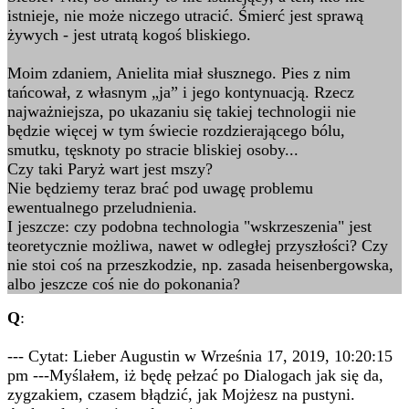
istnieje, nie może niczego utracić. Śmierć jest sprawą
żywych - jest utratą kogoś bliskiego.
Moim zdaniem, Anielita miał słusznego. Pies z nim
tańcował, z własnym „ja” i jego kontynuacją. Rzecz
najważniejsza, po ukazaniu się takiej technologii nie
będzie więcej w tym świecie rozdzierającego bólu,
smutku, tęsknoty po stracie bliskiej osoby...
Czy taki Paryż wart jest mszy?
Nie będziemy teraz brać pod uwagę problemu
ewentualnego przeludnienia.
I jeszcze: czy podobna technologia "wskrzeszenia" jest
teoretycznie możliwa, nawet w odległej przyszłości? Czy
nie stoi coś na przeszkodzie, np. zasada heisenbergowska,
albo jeszcze coś nie do pokonania?
Q
:
--- Cytat: Lieber Augustin w Września 17, 2019, 10:20:15
pm ---Myślałem, iż będę pełzać po Dialogach jak się da,
zygzakiem, czasem błądzić, jak Mojżesz na pustyni.