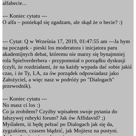
alfabecie...
--- Koniec cytatu ---
O alfa – poniekąd się zgadzam, ale skąd że o becie? :)
--- Cytat: Q w Września 17, 2019, 01:47:55 am ---Ja bym
na początek - pieski los moderatora i inicjatora paru
akademijnych debat, któremu nie marzy się bynajmniej
rola Spielverderbera - przypomniał o porządku dyskusji
(czyli, że rozdziałami, że na każdy wypada dać sobie jakiś
czas, i że Ty, LA, za ów porządek odpowiadasz jako
Założyciel, a więc nasz w podróży po "Dialogach"
przewodnik).
--- Koniec cytatu ---
No masz ci los :)
Co ja zrobiłem? Czyżby wpisałem swoje pytania do
fałszywej rubryki forum? Jak ów Affidavid? ;)
Myślałem, iż będę pełzać po Dialogach jak się da,
zygzakiem, czasem błądzić, jak Mojżesz na pustyni.