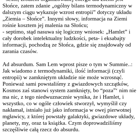
Słońce, zatem zdanie „ogólny bilans termodynamiczny w
dalszym ciągu wykazuje wzrost entropii” dotyczy układu
„Ziemia – Słońce”. Innymi słowy, informacja na Ziemi
rośnie kosztem jej malenia na Słońcu;
- septimo, stąd nasuwa się logiczny wniosek: „Hamlet” i
cały dorobek intelektualny ludzkości, peta- i eksabajty
informacji, pochodzą ze Słońca, gdzie się znajdowały od
zarania czasów.
Ad absurdum. Sam Lem wprost pisze o tym w Summie..:
Jak wiadomo z termodynamiki, ilość informacji (czyli
entropii) w zamkniętym układzie nie może wzrosnąć.
Ponieważ sami powstaliśmy z gwiazdowych szczątków,
Kosmos zaś stanowi system zamknięty, bo “poza”‘ nim nie
ma nic, z tego niedwuznacznie wynika, że i Hamlet, i
wszystko, co w ogóle człowiek stworzył, wymyślił czy
nakłamał, istniało już jako informacja w owej pierwotnej
mgławicy, z której powstały galaktyki, gwiazdowe układy,
planety, my, oraz ta książka. Czym doprowadziliśmy
szczęśliwie całą rzecz do absurdu.