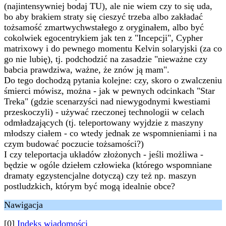
(najintensywniej bodaj TU), ale nie wiem czy to się uda,
bo aby brakiem straty się cieszyć trzeba albo zakładać
tożsamość zmartwychwstałego z oryginałem, albo być
cokolwiek egocentrykiem jak ten z "Incepcji", Cypher
matrixowy i do pewnego momentu Kelvin solaryjski (za co
go nie lubię), tj. podchodzić na zasadzie "nieważne czy
babcia prawdziwa, ważne, że znów ją mam".
Do tego dochodzą pytania kolejne: czy, skoro o zwalczeniu
śmierci mówisz, można - jak w pewnych odcinkach "Star
Treka" (gdzie scenarzyści nad niewygodnymi kwestiami
przeskoczyli) - używać rzeczonej technologii w celach
odmładzających (tj. teleportowany wyjdzie z maszyny
młodszy ciałem - co wtedy jednak ze wspomnieniami i na
czym budować poczucie tożsamości?)
I czy teleportacja układów złożonych - jeśli możliwa -
będzie w ogóle dziełem człowieka (którego wspomniane
dramaty egzystencjalne dotyczą) czy też np. maszyn
postludzkich, którym być mogą idealnie obce?
Nawigacja
[0]
Indeks wiadomości