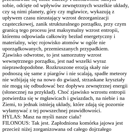
sobie, odcięte od wpływów zewnętrznych wszelkie układy,
czy są nimi planety, góry czy mgławice, wykazują z
upływem czasu nieustający wzrost dezorganizacji
cząsteczkowej, zanik strukturalnego porządku, przy czym
granicą tego procesu jest maksymalny wzrost entropii,
któremu odpowiada całkowity bezład energetyczny i
materialny, więc rojowisko atomów w ogóle nie
uporządkowanych, przemieszanych przypadkiem.
Zjawisko odwrotne, to jest samorzutny wzrost
wewnętrznego porządku, jest nad wszelki wyraz
nieprawdopodobne. Rozkruszone erozją skały nie
podnoszą się same z piargów i nie scalają, spadłe meteory
nie wzbijają się na nowo do gwiazd, strzaskane kryształy
nie mogą się odbudować bez dopływu zewnętrznej energii
(słonecznej na przykład). Choć zjawisko wzrostu entropii
potwierdza się w mgławicach i gwiazdach, na niebie i na
Ziemi, to jednak istnieją układy, które zdają się pozornie
wyłamywać z tej powszechnej prawidłowości.
HYLAS: Masz na myśli nasze ciała?
FILONOUS: Tak jest. Zapłodniona komórka jajowa jest
przecież niżej zorganizowana od całego dojrzałego