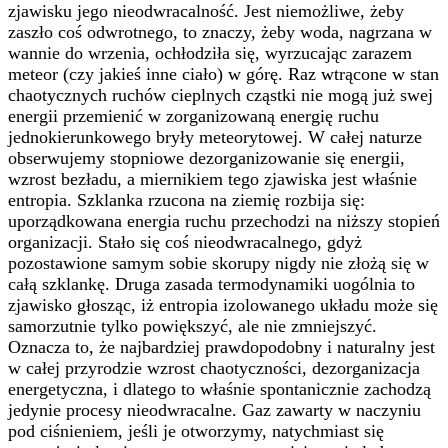
zjawisku jego nieodwracalność. Jest niemożliwe, żeby
zaszło coś odwrotnego, to znaczy, żeby woda, nagrzana w
wannie do wrzenia, ochłodziła się, wyrzucając zarazem
meteor (czy jakieś inne ciało) w górę. Raz wtrącone w stan
chaotycznych ruchów cieplnych cząstki nie mogą już swej
energii przemienić w zorganizowaną energię ruchu
jednokierunkowego bryły meteorytowej. W całej naturze
obserwujemy stopniowe dezorganizowanie się energii,
wzrost bezładu, a miernikiem tego zjawiska jest właśnie
entropia. Szklanka rzucona na ziemię rozbija się:
uporządkowana energia ruchu przechodzi na niższy stopień
organizacji. Stało się coś nieodwracalnego, gdyż
pozostawione samym sobie skorupy nigdy nie złożą się w
całą szklankę. Druga zasada termodynamiki uogólnia to
zjawisko głosząc, iż entropia izolowanego układu może się
samorzutnie tylko powiększyć, ale nie zmniejszyć.
Oznacza to, że najbardziej prawdopodobny i naturalny jest
w całej przyrodzie wzrost chaotyczności, dezorganizacja
energetyczna, i dlatego to właśnie spontanicznie zachodzą
jedynie procesy nieodwracalne. Gaz zawarty w naczyniu
pod ciśnieniem, jeśli je otworzymy, natychmiast się