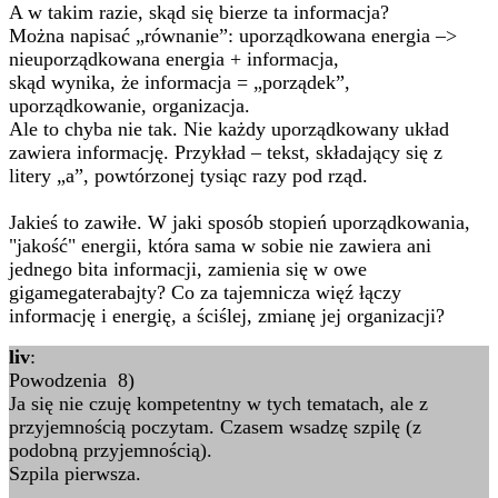
A w takim razie, skąd się bierze ta informacja?
Można napisać „równanie”: uporządkowana energia –>
nieuporządkowana energia + informacja,
skąd wynika, że informacja = „porządek”,
uporządkowanie, organizacja.
Ale to chyba nie tak. Nie każdy uporządkowany układ
zawiera informację. Przykład – tekst, składający się z
litery „a”, powtórzonej tysiąc razy pod rząd.
Jakieś to zawiłe. W jaki sposób stopień uporządkowania,
"jakość" energii, która sama w sobie nie zawiera ani
jednego bita informacji, zamienia się w owe
gigamegaterabajty? Co za tajemnicza więź łączy
informację i energię, a ściślej, zmianę jej organizacji?
liv
:
Powodzenia 8)
Ja się nie czuję kompetentny w tych tematach, ale z
przyjemnością poczytam. Czasem wsadzę szpilę (z
podobną przyjemnością).
Szpila pierwsza.