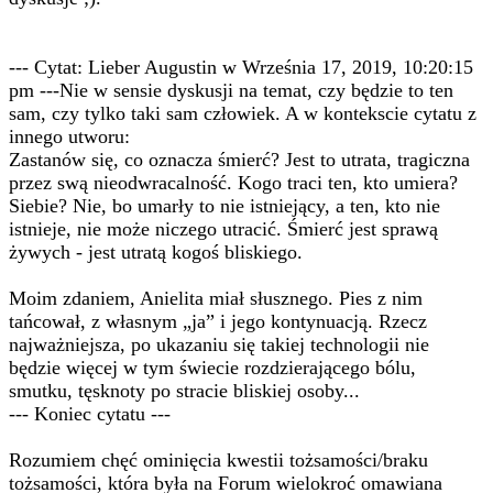
--- Cytat: Lieber Augustin w Września 17, 2019, 10:20:15
pm ---Nie w sensie dyskusji na temat, czy będzie to ten
sam, czy tylko taki sam człowiek. A w kontekscie cytatu z
innego utworu:
Zastanów się, co oznacza śmierć? Jest to utrata, tragiczna
przez swą nieodwracalność. Kogo traci ten, kto umiera?
Siebie? Nie, bo umarły to nie istniejący, a ten, kto nie
istnieje, nie może niczego utracić. Śmierć jest sprawą
żywych - jest utratą kogoś bliskiego.
Moim zdaniem, Anielita miał słusznego. Pies z nim
tańcował, z własnym „ja” i jego kontynuacją. Rzecz
najważniejsza, po ukazaniu się takiej technologii nie
będzie więcej w tym świecie rozdzierającego bólu,
smutku, tęsknoty po stracie bliskiej osoby...
--- Koniec cytatu ---
Rozumiem chęć ominięcia kwestii tożsamości/braku
tożsamości, która była na Forum wielokroć omawiana