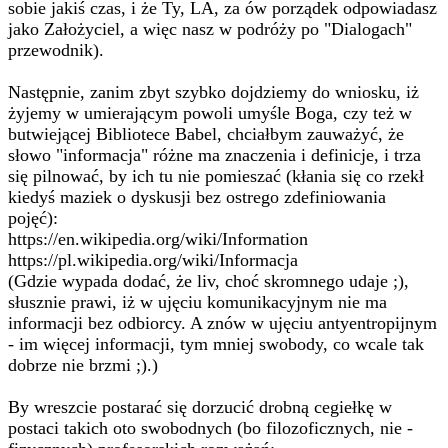
sobie jakiś czas, i że Ty, LA, za ów porządek odpowiadasz
jako Założyciel, a więc nasz w podróży po "Dialogach"
przewodnik).
Następnie, zanim zbyt szybko dojdziemy do wniosku, iż
żyjemy w umierającym powoli umyśle Boga, czy też w
butwiejącej Bibliotece Babel, chciałbym zauważyć, że
słowo "informacja" różne ma znaczenia i definicje, i trza
się pilnować, by ich tu nie pomieszać (kłania się co rzekł
kiedyś maziek o dyskusji bez ostrego zdefiniowania
pojęć):
https://en.wikipedia.org/wiki/Information
https://pl.wikipedia.org/wiki/Informacja
(Gdzie wypada dodać, że liv, choć skromnego udaje ;),
słusznie prawi, iż w ujęciu komunikacyjnym nie ma
informacji bez odbiorcy. A znów w ujęciu antyentropijnym
- im więcej informacji, tym mniej swobody, co wcale tak
dobrze nie brzmi ;).)
By wreszcie postarać się dorzucić drobną cegiełkę w
postaci takich oto swobodnych (bo filozoficznych, nie -