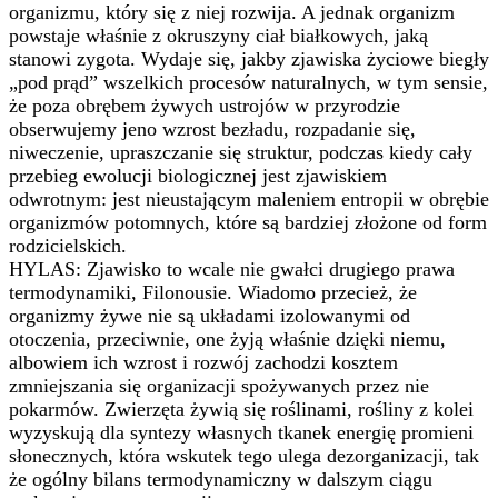
organizmu, który się z niej rozwija. A jednak organizm
powstaje właśnie z okruszyny ciał białkowych, jaką
stanowi zygota. Wydaje się, jakby zjawiska życiowe biegły
„pod prąd” wszelkich procesów naturalnych, w tym sensie,
że poza obrębem żywych ustrojów w przyrodzie
obserwujemy jeno wzrost bezładu, rozpadanie się,
niweczenie, upraszczanie się struktur, podczas kiedy cały
przebieg ewolucji biologicznej jest zjawiskiem
odwrotnym: jest nieustającym maleniem entropii w obrębie
organizmów potomnych, które są bardziej złożone od form
rodzicielskich.
HYLAS: Zjawisko to wcale nie gwałci drugiego prawa
termodynamiki, Filonousie. Wiadomo przecież, że
organizmy żywe nie są układami izolowanymi od
otoczenia, przeciwnie, one żyją właśnie dzięki niemu,
albowiem ich wzrost i rozwój zachodzi kosztem
zmniejszania się organizacji spożywanych przez nie
pokarmów. Zwierzęta żywią się roślinami, rośliny z kolei
wyzyskują dla syntezy własnych tkanek energię promieni
słonecznych, która wskutek tego ulega dezorganizacji, tak
że ogólny bilans termodynamiczny w dalszym ciągu