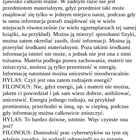
zjawisko całkiem realne. W żadnym razie nie jest
przedmiotem materialnym, gdyż przedmiot taki może
znajdować się tylko w jednym miejscu naraz, podczas gdy
ta sama informacja potrafi znajdować się w wielu
miejscach równocześnie (w wielu egzemplarzach tej samej
książki, na przykład). Można ją mierzyć sposobami fizyki,
można zatem określać zasób, ilość informacji. Można ją
przesyłać środkami materialnymi. Poza takimi środkami
informacja istnieć nie może, a jednak nie jest ona z nimi
tożsama. Materia podlega prawu zachowania, materii nie
zniszczysz, możesz ją tylko przemienić w energię.
Informację natomiast można unicestwić nieodwracalnie.
HYLAS: Czyż jest ona zatem rodzajem energii?
FILONOUS: Nie, gdyż energii, jak i materii nie można,
jakem ci powiedział i jak sam wiesz dobrze, anihilować,
unicestwić. Energia jednego rodzaju, na przykład
promienista, przechodzi w inną, np. w cieplną, podczas
gdy informację można całkowicie zniszczyć.
HYLAS: To bardzo dziwne, istotnie. Więc czymże ona
jest?
FILONOUS: Doniosłość prac cybernetyków na tym się
właśnie zasadza, że wykryli odpowiedź na to pytanie.