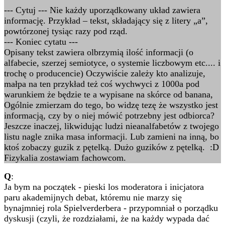
--- Cytuj --- Nie każdy uporządkowany układ zawiera
informację. Przykład – tekst, składający się z litery „a”,
powtórzonej tysiąc razy pod rząd.
--- Koniec cytatu ---
Opisany tekst zawiera olbrzymią ilość informacji (o
alfabecie, szerzej semiotyce, o systemie liczbowym etc.... i
trochę o producencie) Oczywiście zależy kto analizuje,
małpa na ten przykład też coś wychwyci z 1000a pod
warunkiem że będzie te a wypisane na skórce od banana,
Ogólnie zmierzam do tego, bo widzę tezę że wszystko jest
informacją, czy by o niej mówić potrzebny jest odbiorca?
Jeszcze inaczej, likwidując ludzi nieanalfabetów z twojego
listu nagle znika masa informacji. Lub zamieni na inną, bo
ktoś zobaczy guzik z pętelką. Dużo guzików z pętelką. :D
Fizykalia zostawiam fachowcom.
Q
:
Ja bym na początek - pieski los moderatora i inicjatora
paru akademijnych debat, któremu nie marzy się
bynajmniej rola Spielverderbera - przypomniał o porządku
dyskusji (czyli, że rozdziałami, że na każdy wypada dać