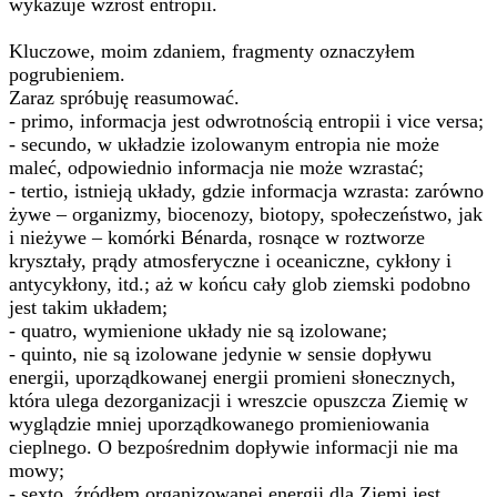
wykazuje wzrost entropii.
Kluczowe, moim zdaniem, fragmenty oznaczyłem
pogrubieniem.
Zaraz spróbuję reasumować.
- primo, informacja jest odwrotnością entropii i vice versa;
- secundo, w układzie izolowanym entropia nie może
maleć, odpowiednio informacja nie może wzrastać;
- tertio, istnieją układy, gdzie informacja wzrasta: zarówno
żywe – organizmy, biocenozy, biotopy, społeczeństwo, jak
i nieżywe – komórki Bénarda, rosnące w roztworze
kryształy, prądy atmosferyczne i oceaniczne, cykłony i
antycykłony, itd.; aż w końcu cały glob ziemski podobno
jest takim układem;
- quatro, wymienione układy nie są izolowane;
- quinto, nie są izolowane jedynie w sensie dopływu
energii, uporządkowanej energii promieni słonecznych,
która ulega dezorganizacji i wreszcie opuszcza Ziemię w
wyglądzie mniej uporządkowanego promieniowania
cieplnego. O bezpośrednim dopływie informacji nie ma
mowy;
- sexto, źródłem organizowanej energii dla Ziemi jest