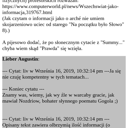
fizycznych) profesorskich rozważań:
https://www.computerworld.pl/news/Wszechswiat-jako-
informacja,319767.html
(Jak czytam o informacji jako o arché nie umiem
skojarzeniowo uciec od starego "Na początku było Słowo"
8).)
A pijesowo dodać, że po słonecznym cytacie z "Summy..."
chyba wiem skąd "Prawda" się wzięła.
Lieber Augustin
:
--- Cytat: liv w Września 16, 2019, 10:32:14 pm ---Ja się
nie czuję kompetentny w tych tematach...
--- Koniec cytatu ---
Znamy was, wiemy, jak wy źle w warcaby gracie, jak
mawiał Nozdriow, bohater słynnego poematu Gogola ;)
--- Cytat: liv w Września 16, 2019, 10:32:14 pm ---
Opisany tekst zawiera olbrzymią ilość informacji (o