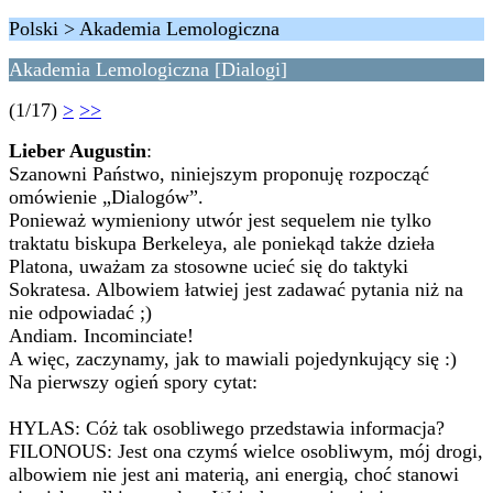
Polski > Akademia Lemologiczna
Akademia Lemologiczna [Dialogi]
(1/17)
>
>>
Lieber Augustin
:
Szanowni Państwo, niniejszym proponuję rozpocząć
omówienie „Dialogów”.
Ponieważ wymieniony utwór jest sequelem nie tylko
traktatu biskupa Berkeleya, ale poniekąd także dzieła
Platona, uważam za stosowne ucieć się do taktyki
Sokratesa. Albowiem łatwiej jest zadawać pytania niż na
nie odpowiadać ;)
Andiam. Incominciate!
A więc, zaczynamy, jak to mawiali pojedynkujący się :)
Na pierwszy ogień spory cytat:
HYLAS: Cóż tak osobliwego przedstawia informacja?
FILONOUS: Jest ona czymś wielce osobliwym, mój drogi,
albowiem nie jest ani materią, ani energią, choć stanowi