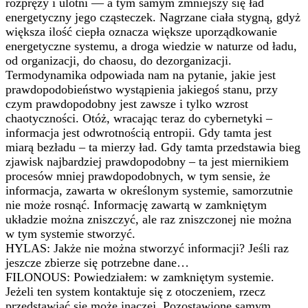
rozpręży i ulotni — a tym samym zmniejszy się ład
energetyczny jego cząsteczek. Nagrzane ciała stygną, gdyż
większa ilość ciepła oznacza większe uporządkowanie
energetyczne systemu, a droga wiedzie w naturze od ładu,
od organizacji, do chaosu, do dezorganizacji.
Termodynamika odpowiada nam na pytanie, jakie jest
prawdopodobieństwo wystąpienia jakiegoś stanu, przy
czym prawdopodobny jest zawsze i tylko wzrost
chaotyczności. Otóż, wracając teraz do cybernetyki –
informacja jest odwrotnością entropii. Gdy tamta jest
miarą bezładu – ta mierzy ład. Gdy tamta przedstawia bieg
zjawisk najbardziej prawdopodobny – ta jest miernikiem
procesów mniej prawdopodobnych, w tym sensie, że
informacja, zawarta w określonym systemie, samorzutnie
nie może rosnąć. Informację zawartą w zamkniętym
układzie można zniszczyć, ale raz zniszczonej nie można
w tym systemie stworzyć.
HYLAS: Jakże nie można stworzyć informacji? Jeśli raz
jeszcze zbierze się potrzebne dane…
FILONOUS: Powiedziałem: w zamkniętym systemie.
Jeżeli ten system kontaktuje się z otoczeniem, rzecz
przedstawiać się może inaczej. Pozostawione samym