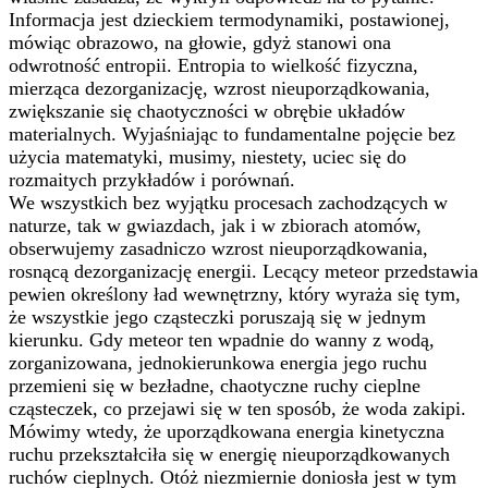
Informacja jest dzieckiem termodynamiki, postawionej,
mówiąc obrazowo, na głowie, gdyż stanowi ona
odwrotność entropii. Entropia to wielkość fizyczna,
mierząca dezorganizację, wzrost nieuporządkowania,
zwiększanie się chaotyczności w obrębie układów
materialnych. Wyjaśniając to fundamentalne pojęcie bez
użycia matematyki, musimy, niestety, uciec się do
rozmaitych przykładów i porównań.
We wszystkich bez wyjątku procesach zachodzących w
naturze, tak w gwiazdach, jak i w zbiorach atomów,
obserwujemy zasadniczo wzrost nieuporządkowania,
rosnącą dezorganizację energii. Lecący meteor przedstawia
pewien określony ład wewnętrzny, który wyraża się tym,
że wszystkie jego cząsteczki poruszają się w jednym
kierunku. Gdy meteor ten wpadnie do wanny z wodą,
zorganizowana, jednokierunkowa energia jego ruchu
przemieni się w bezładne, chaotyczne ruchy cieplne
cząsteczek, co przejawi się w ten sposób, że woda zakipi.
Mówimy wtedy, że uporządkowana energia kinetyczna
ruchu przekształciła się w energię nieuporządkowanych
ruchów cieplnych. Otóż niezmiernie doniosła jest w tym