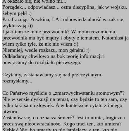
A okazało się, nie wolno mi...
Porządek... odpowiadasz... ostra discyplina, jak w wojsku,
żebym pękł :)
Parafrazując Puszkina, LA i odpowiedzialność wszak się
wykluczają :))
I jaki tam ze mnie przewodnik? W moim rozumieniu,
przewodnik ma być mądry i obyty z tematem. Natomiast ja
wiem tylko tyle, że nic nie wiem ::)
Niemniej, wedle rozkazu, mon général :)
Odkładamy chwilowo na bok teorię informacji i
powracamy do rozdziału pierwszego.
Czytamy, zastanawiamy się nad przeczytanym,
rozmyślamy...
Co Państwo myślicie o „zmartwychwstaniu atomowym”?
Nie w sensie dyskusji na temat, czy będzie to ten sam, czy
tylko taki sam człowiek. A w kontekscie cytatu z innego
utworu:
Zastanów się, co oznacza śmierć? Jest to utrata, tragiczna
przez swą nieodwracalność. Kogo traci ten, kto umiera?
Siebie? Nie, bo umarły to nie istniejący, a ten, kto nie