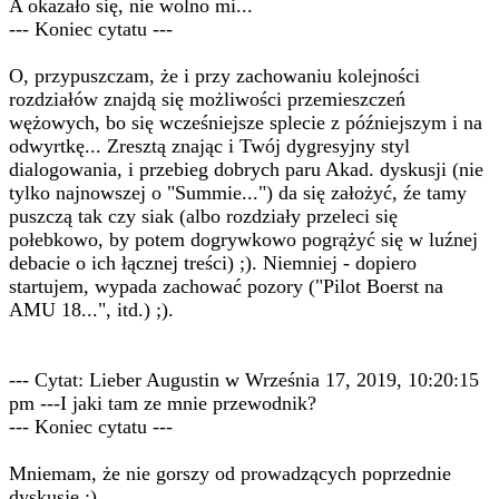
A okazało się, nie wolno mi...
--- Koniec cytatu ---
O, przypuszczam, że i przy zachowaniu kolejności
rozdziałów znajdą się możliwości przemieszczeń
wężowych, bo się wcześniejsze splecie z późniejszym i na
odwyrtkę... Zresztą znając i Twój dygresyjny styl
dialogowania, i przebieg dobrych paru Akad. dyskusji (nie
tylko najnowszej o "Summie...") da się założyć, źe tamy
puszczą tak czy siak (albo rozdziały przeleci się
połebkowo, by potem dogrywkowo pogrążyć się w luźnej
debacie o ich łącznej treści) ;). Niemniej - dopiero
startujem, wypada zachować pozory ("Pilot Boerst na
AMU 18...", itd.) ;).
--- Cytat: Lieber Augustin w Września 17, 2019, 10:20:15
pm ---I jaki tam ze mnie przewodnik?
--- Koniec cytatu ---
Mniemam, że nie gorszy od prowadzących poprzednie
dyskusje ;).