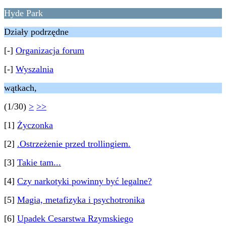
Hyde Park
Działy podrzędne
[-]
Organizacja forum
[-]
Wyszalnia
wątkach,
(1/30)
>
>>
[1]
Życzonka
[2]
.Ostrzeżenie przed trollingiem.
[3]
Takie tam...
[4]
Czy narkotyki powinny być legalne?
[5]
Magia, metafizyka i psychotronika
[6]
Upadek Cesarstwa Rzymskiego