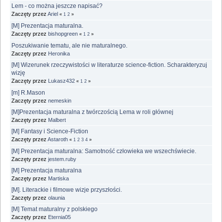
Lem - co można jeszcze napisać?
Zaczęty przez
Ariel
«
1
2
»
[M] Prezentacja maturalna.
Zaczęty przez
bishopgreen
«
1
2
»
Poszukiwanie tematu, ale nie maturalnego.
Zaczęty przez
Heronika
[M] Wizerunek rzeczywistości w literaturze science-fiction. Scharakteryzuj
wizję
Zaczęty przez
Lukasz432
«
1
2
»
[m] R.Mason
Zaczęty przez
nemeskin
[M]Prezentacja maturalna z twórczością Lema w roli głównej
Zaczęty przez
Malbert
[M] Fantasy i Science-Fiction
Zaczęty przez
Astaroth
«
1
2
3
4
»
[M] Prezentacja maturalna: Samotność człowieka we wszechświecie.
Zaczęty przez
jestem.ruby
[M] Prezentacja maturalna
Zaczęty przez
Martiska
[M]. Literackie i filmowe wizje przyszłości.
Zaczęty przez
olaunia
[M] Temat maturalny z polskiego
Zaczęty przez
Eternia05