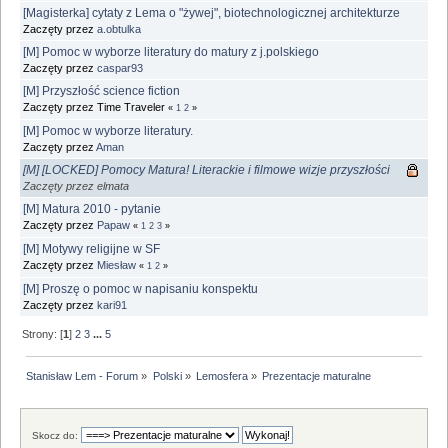
[Magisterka] cytaty z Lema o "żywej", biotechnologicznej architekturze
Zaczęty przez
a.obtulka
[M] Pomoc w wyborze literatury do matury z j.polskiego
Zaczęty przez
caspar93
[M] Przyszłość science fiction
Zaczęty przez Time Traveler
«
1
2
»
[M] Pomoc w wyborze literatury.
Zaczęty przez
Aman
[M] [LOCKED] Pomocy Matura! Literackie i filmowe wizje przyszłości
Zaczęty przez elmata
[M] Matura 2010 - pytanie
Zaczęty przez
Papaw
«
1
2
3
»
[M] Motywy religijne w SF
Zaczęty przez
Miesław
«
1
2
»
[M] Proszę o pomoc w napisaniu konspektu
Zaczęty przez
kari91
Strony: [
1
]
2
3
...
5
Stanisław Lem - Forum
»
Polski
»
Lemosfera
»
Prezentacje maturalne
Skocz do: