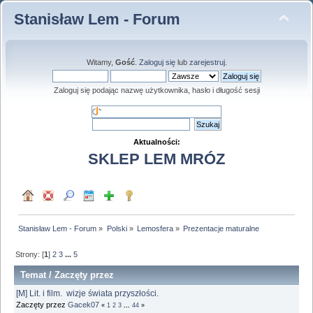
Stanisław Lem - Forum
Witamy,
Gość
.
Zaloguj się
lub
zarejestruj
.
Zaloguj się podając nazwę użytkownika, hasło i długość sesji
Aktualności:
SKLEP LEM MRÓZ
Stanisław Lem - Forum
»
Polski
»
Lemosfera
»
Prezentacje maturalne
Strony: [
1
]
2
3
...
5
Temat
/
Zaczęty przez
[M] Lit. i film. wizje świata przyszłości.
Zaczęty przez
Gacek07
«
1
2
3
...
44
»