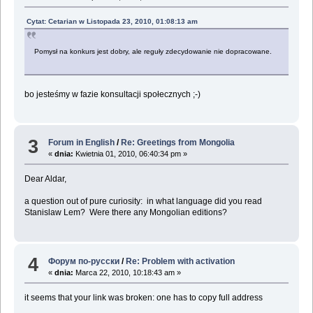
Cytat: Cetarian w Listopada 23, 2010, 01:08:13 am
Pomysł na konkurs jest dobry, ale reguły zdecydowanie nie dopracowane.
bo jesteśmy w fazie konsultacji społecznych ;-)
3
Forum in English
/
Re: Greetings from Mongolia
«
dnia:
Kwietnia 01, 2010, 06:40:34 pm »
Dear Aldar,
a question out of pure curiosity: in what language did you read
Stanislaw Lem? Were there any Mongolian editions?
4
Форум по-русски
/
Re: Problem with activation
«
dnia:
Marca 22, 2010, 10:18:43 am »
it seems that your link was broken: one has to copy full address