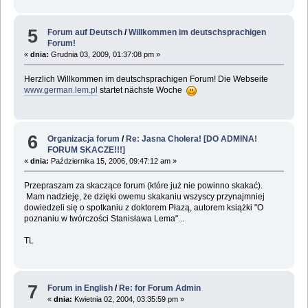
5
Forum auf Deutsch
/
Willkommen im deutschsprachigen
Forum!
«
dnia:
Grudnia 03, 2009, 01:37:08 pm »
Herzlich Willkommen im deutschsprachigen Forum! Die Webseite
www.german.lem.pl
startet nächste Woche
6
Organizacja forum
/
Re: Jasna Cholera! [DO ADMINA!
FORUM SKACZE!!!]
«
dnia:
Października 15, 2006, 09:47:12 am »
Przepraszam za skaczące forum (które już nie powinno skakać).
Mam nadzieję, że dzięki owemu skakaniu wszyscy przynajmniej
dowiedzeli się o spotkaniu z doktorem Płazą, autorem książki "O
poznaniu w twórczości Stanisława Lema"...
TL
7
Forum in English
/
Re: for Forum Admin
«
dnia:
Kwietnia 02, 2004, 03:35:59 pm »