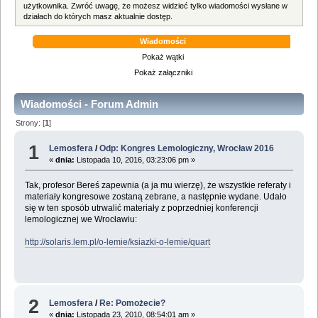
użytkownika. Zwróć uwagę, że możesz widzieć tylko wiadomości wysłane w
działach do których masz aktualnie dostęp.
Wiadomości
Pokaż wątki
Pokaż załączniki
Wiadomości - Forum Admin
Strony: [
1
]
1
Lemosfera
/
Odp: Kongres Lemologiczny, Wrocław 2016
«
dnia:
Listopada 10, 2016, 03:23:06 pm »
Tak, profesor Bereś zapewnia (a ja mu wierzę), że wszystkie referaty i
materiały kongresowe zostaną zebrane, a następnie wydane. Udało
się w ten sposób utrwalić materiały z poprzedniej konferencji
lemologicznej we Wrocławiu:
http://solaris.lem.pl/o-lemie/ksiazki-o-lemie/quart
2
Lemosfera
/
Re: Pomożecie?
«
dnia:
Listopada 23, 2010, 08:54:01 am »