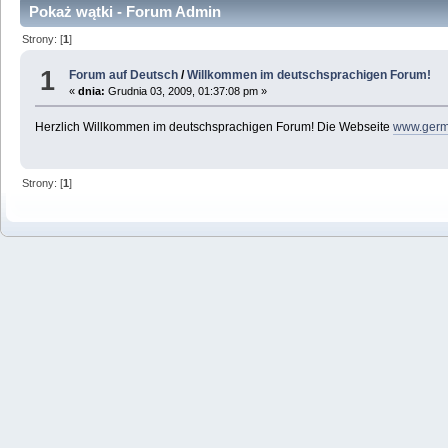
Pokaż wątki - Forum Admin
Strony: [
1
]
1
Forum auf Deutsch
/
Willkommen im deutschsprachigen Forum!
«
dnia:
Grudnia 03, 2009, 01:37:08 pm »
Herzlich Willkommen im deutschsprachigen Forum! Die Webseite
www.germ
Strony: [
1
]