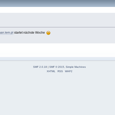
an.lem.pl
startet nächste Woche
SMF 2.0.18
|
SMF © 2015
,
Simple Machines
XHTML
RSS
WAP2