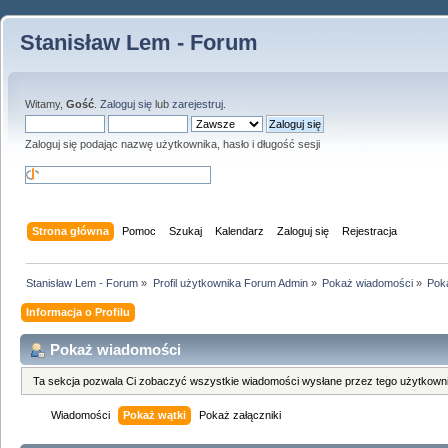
Stanisław Lem - Forum
Witamy,
Gość
.
Zaloguj się
lub
zarejestruj
.
Zaloguj się podając nazwę użytkownika, hasło i długość sesji
Strona główna
Pomoc
Szukaj
Kalendarz
Zaloguj się
Rejestracja
Stanisław Lem - Forum
»
Profil użytkownika Forum Admin
»
Pokaż wiadomości
»
Pok
Informacja o Profilu
Pokaż wiadomości
Ta sekcja pozwala Ci zobaczyć wszystkie wiadomości wysłane przez tego użytkowni
Wiadomości
Pokaż wątki
Pokaż załączniki