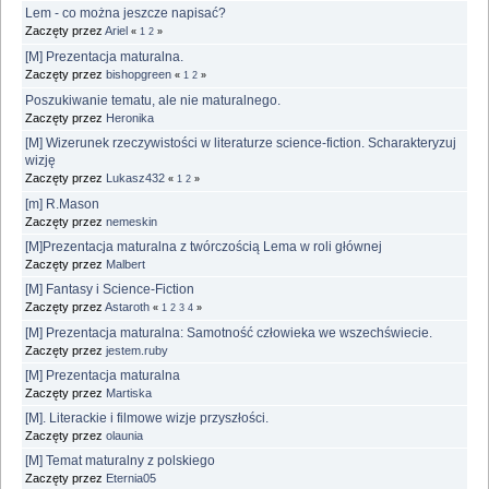
Lem - co można jeszcze napisać?
Zaczęty przez
Ariel
«
1
2
»
[M] Prezentacja maturalna.
Zaczęty przez
bishopgreen
«
1
2
»
Poszukiwanie tematu, ale nie maturalnego.
Zaczęty przez
Heronika
[M] Wizerunek rzeczywistości w literaturze science-fiction. Scharakteryzuj
wizję
Zaczęty przez
Lukasz432
«
1
2
»
[m] R.Mason
Zaczęty przez
nemeskin
[M]Prezentacja maturalna z twórczością Lema w roli głównej
Zaczęty przez
Malbert
[M] Fantasy i Science-Fiction
Zaczęty przez
Astaroth
«
1
2
3
4
»
[M] Prezentacja maturalna: Samotność człowieka we wszechświecie.
Zaczęty przez
jestem.ruby
[M] Prezentacja maturalna
Zaczęty przez
Martiska
[M]. Literackie i filmowe wizje przyszłości.
Zaczęty przez
olaunia
[M] Temat maturalny z polskiego
Zaczęty przez
Eternia05