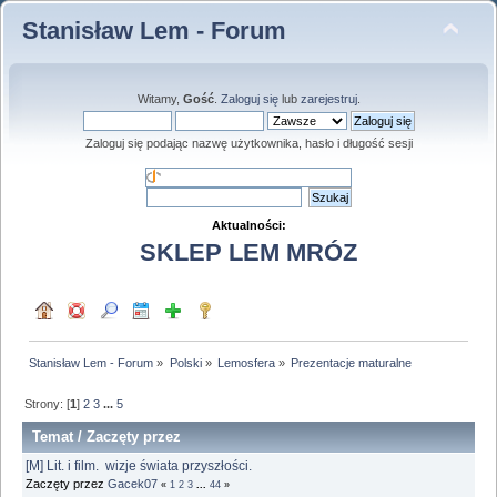
Stanisław Lem - Forum
Witamy,
Gość
.
Zaloguj się
lub
zarejestruj
.
Zaloguj się podając nazwę użytkownika, hasło i długość sesji
Aktualności:
SKLEP LEM MRÓZ
Stanisław Lem - Forum
»
Polski
»
Lemosfera
»
Prezentacje maturalne
Strony: [
1
]
2
3
...
5
Temat
/
Zaczęty przez
[M] Lit. i film. wizje świata przyszłości.
Zaczęty przez
Gacek07
«
1
2
3
...
44
»