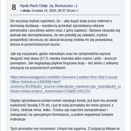
8
Hyde Park
/
Odp: Ja, Remuszko :-)
«
dnia:
Grudnia 15, 2020, 06:37:28 pm »
Do wczoraj mylnie sądziłem, że – aby kupić buty przez internet z
domową dostawą – wystarczy przesłać sprzedawcy własne
personalia i pocztowy adres oraz z góry zapłacić. Sprawa okazała się
jednak tak skomplikowana, że nie potrafię jej załatwić. A pilna
pospolitość skrzeczy, bo akurat wczoraj zrobiła mi się prawdziwa
dziura w przechodzonym bucie.
Jak się nazywam, gdzie mieszkam oraz ile centymetrów wynosi
długość mej stopy (27,5; męska ósemka albo osiem i pół) – jeszcze
pamiętam. Jak wyglądają piękne brązowe buty – też wiem z reklamy
wiszącej na popularnych portalach:
https://www.banggood.com/Men-Genuine-Leather-Non-Slip-Casual-
Office-Oxfords-p-1490898.html?
currency=EUR&utm_source=criteo&utm_medium=cpc_brand&utm_content=
shoes-emea-en&cur_warehouse=CN&ID=291224
.
Gdyby sprzedawca podał numer swojego konta, już bym mu przelał
należność (bodaj 170 zł), i już te buty jechałyby do mnie (ponoć z
Chin). Jednak nima letko. Trzeba się naprzód zarejestrować i
zalogować na specjalnym formularzu, a potem wypełniać kolejne
instrukcje.
Tych procedur nie rozumiem. Umysł nie ogarnia. Z rozpaczy klikam w