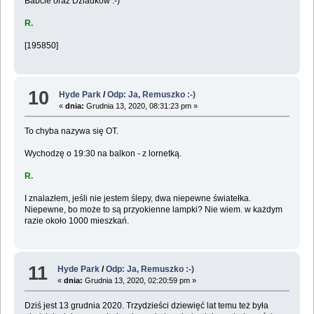
Babcie oraz Dziadków :-)
R.
[195850]
10
Hyde Park
/
Odp: Ja, Remuszko :-)
«
dnia:
Grudnia 13, 2020, 08:31:23 pm »
To chyba nazywa się OT.
Wychodzę o 19:30 na balkon - z lornetką.
R.
I znalazłem, jeśli nie jestem ślepy, dwa niepewne światełka.
Niepewne, bo może to są przyokienne lampki? Nie wiem. w każdym
razie około 1000 mieszkań.
11
Hyde Park
/
Odp: Ja, Remuszko :-)
«
dnia:
Grudnia 13, 2020, 02:20:59 pm »
Dziś jest 13 grudnia 2020. Trzydzieści dziewięć lat temu też była