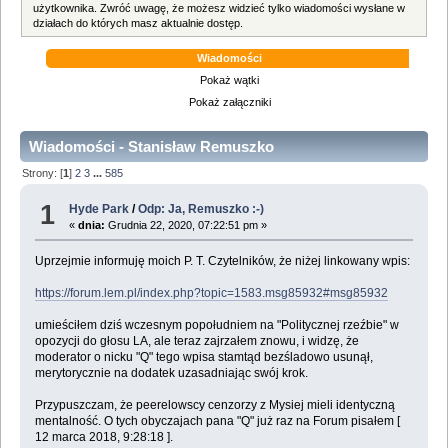
użytkownika. Zwróć uwagę, że możesz widzieć tylko wiadomości wysłane w
działach do których masz aktualnie dostęp.
Wiadomości
Pokaż wątki
Pokaż załączniki
Wiadomości - Stanisław Remuszko
Strony: [
1
]
2
3
...
585
1
Hyde Park
/
Odp: Ja, Remuszko :-)
«
dnia:
Grudnia 22, 2020, 07:22:51 pm »
Uprzejmie informuję moich P. T. Czytelników, że niżej linkowany wpis:
https://forum.lem.pl/index.php?topic=1583.msg85932#msg85932
umieściłem dziś wczesnym popołudniem na "Politycznej rzeźbie" w
opozycji do głosu LA, ale teraz zajrzałem znowu, i widzę, że
moderator o nicku "Q" tego wpisa stamtąd bezśladowo usunął,
merytorycznie na dodatek uzasadniając swój krok.
Przypuszczam, że peerelowscy cenzorzy z Mysiej mieli identyczną
mentalność. O tych obyczajach pana "Q" już raz na Forum pisałem [
12 marca 2018, 9:28:18 ].