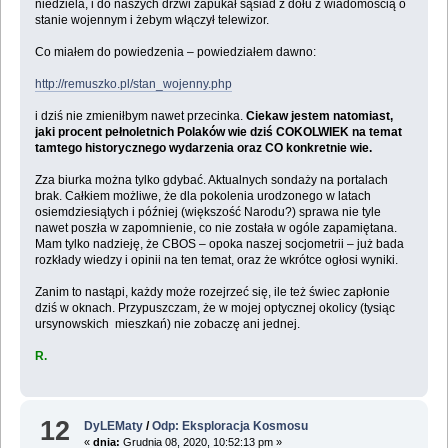
niedziela, i do naszych drzwi zapukał sąsiad z dołu z wiadomością o
stanie wojennym i żebym włączył telewizor.
Co miałem do powiedzenia – powiedziałem dawno:
http://remuszko.pl/stan_wojenny.php
i dziś nie zmieniłbym nawet przecinka.
Ciekaw jestem natomiast,
jaki procent pełnoletnich Polaków wie dziś COKOLWIEK na temat
tamtego historycznego wydarzenia oraz CO konkretnie wie.
Zza biurka można tylko gdybać. Aktualnych sondaży na portalach
brak. Całkiem możliwe, że dla pokolenia urodzonego w latach
osiemdziesiątych i później (większość Narodu?) sprawa nie tyle
nawet poszła w zapomnienie, co nie została w ogóle zapamiętana.
Mam tylko nadzieję, że CBOS – opoka naszej socjometrii – już bada
rozkłady wiedzy i opinii na ten temat, oraz że wkrótce ogłosi wyniki.
Zanim to nastąpi, każdy może rozejrzeć się, ile też świec zapłonie
dziś w oknach. Przypuszczam, że w mojej optycznej okolicy (tysiąc
ursynowskich mieszkań) nie zobaczę ani jednej.
R.
12
DyLEMaty
/
Odp: Eksploracja Kosmosu
«
dnia:
Grudnia 08, 2020, 10:52:13 pm »