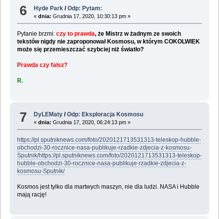
6
Hyde Park
/
Odp: Pytam:
«
dnia:
Grudnia 17, 2020, 10:30:13 pm »
Pytanie brzmi:
czy to prawda
, że Mistrz w żadnym ze swoich
tekstów nigdy nie zaproponował Kosmosu, w którym COKOLWIEK
może się przemieszczać szybciej niż światło?
Prawda czy fałsz?
R.
7
DyLEMaty
/
Odp: Eksploracja Kosmosu
«
dnia:
Grudnia 17, 2020, 06:24:13 pm »
https://pl.sputniknews.com/foto/2020121713531313-teleskop-hubble-
obchodzi-30-rocznice-nasa-publikuje-rzadkie-zdjecia-z-kosmosu-
Sputnik/https://pl.sputniknews.com/foto/2020121713531313-teleskop-
hubble-obchodzi-30-rocznice-nasa-publikuje-rzadkie-zdjecia-z-
kosmosu-Sputnik/
Kosmos jest tylko dla martwych maszyn, nie dla ludzi. NASA i Hubble
mają rację!