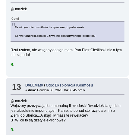
@ maziek
Cytuj
Ta witryna nie umożliwia bezpiecznego połączenia
Serwer android.com.pl używa nieobsługiwanego protokołu.
Rzut rzutem, ale wstępny dostęp mam. Pan Piotr Cieśliński nic o tym
nie zapodał...
R
.
13
DyLEMaty
/
Odp: Eksploracja Kosmosu
«
dnia:
Grudnia 08, 2020, 04:06:45 pm »
@ maziek
Wojażery przeżywają fenomenalną II młodość! Dwadzieścia godzin
jest absolutnie imponujące!!! Panie, to ponad sto razy dalej niż z
Ziemi do Słońca... A skąd Ty masz te rewelacje?
BTW: co to są dżety elektronowe?
R.