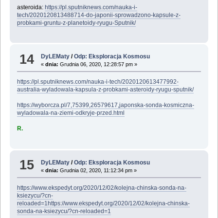
asteroida:
https://pl.sputniknews.com/nauka-i-
tech/2020120813488714-do-japonii-sprowadzono-kapsule-z-
probkami-gruntu-z-planetoidy-ryugu-Sputnik/
14
DyLEMaty
/
Odp: Eksploracja Kosmosu
«
dnia:
Grudnia 06, 2020, 12:28:57 pm »
https://pl.sputniknews.com/nauka-i-tech/2020120613477992-
australia-wyladowala-kapsula-z-probkami-asteroidy-ryugu-sputnik/
https://wyborcza.pl/7,75399,26579617,japonska-sonda-kosmiczna-
wyladowala-na-ziemi-odkryje-przed.html
R.
15
DyLEMaty
/
Odp: Eksploracja Kosmosu
«
dnia:
Grudnia 02, 2020, 11:12:34 pm »
https://www.ekspedyt.org/2020/12/02/kolejna-chinska-sonda-na-
ksiezycu/?cn-
reloaded=1https://www.ekspedyt.org/2020/12/02/kolejna-chinska-
sonda-na-ksiezycu/?cn-reloaded=1