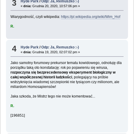
3
Hyde Park
/
Odp: Ja, Remuszko :-)
«
dnia:
Grudnia 20, 2020, 10:57:06 pm »
Wiarygodność, czyli wikipedia:
https://pl.wikipedia.org/wiki/Wim_Hof
R.
4
Hyde Park
/
Odp: Ja, Remuszko :-)
«
dnia:
Grudnia 19, 2020, 02:07:02 pm »
Jako samotny forumowy prekursor tematu kowidowego, odnotuję dla
porządku taką oto konstatację: rok po pojawieniu się wirusa,
rozpoczyna się bezprecedensowy eksperyment biologiczny w
całej współczesnej historii ludzkości
, polegający na próbie
wstrzyknięcia wiadomej szczepionki nie tysiącom czy milionom, ale
miliardom Homosapiensów!
Jaka szkoda, że Mistrz tego nie może komentować...
R.
[196851]