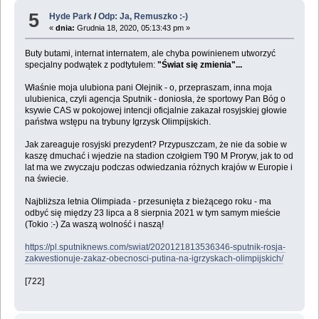
5
Hyde Park
/
Odp: Ja, Remuszko :-)
«
dnia:
Grudnia 18, 2020, 05:13:43 pm »
Buty butami, internat internatem, ale chyba powinienem utworzyć
specjalny podwątek z podtytułem:
"Świat się zmienia"...
Właśnie moja ulubiona pani Olejnik - o, przepraszam, inna moja
ulubienica, czyli agencja Sputnik - doniosła, że sportowy Pan Bóg o
ksywie CAS w pokojowej intencji oficjalnie zakazał rosyjskiej głowie
państwa wstępu na trybuny Igrzysk Olimpijskich.
Jak zareaguje rosyjski prezydent? Przypuszczam, że nie da sobie w
kaszę dmuchać i wjedzie na stadion czołgiem T90 M Proryw, jak to od
lat ma we zwyczaju podczas odwiedzania różnych krajów w Europie i
na świecie.
Najbliższa letnia Olimpiada - przesunięta z bieżącego roku - ma
odbyć się między 23 lipca a 8 sierpnia 2021 w tym samym mieście
(Tokio :-) Za waszą wolność i naszą!
https://pl.sputniknews.com/swiat/2020121813536346-sputnik-rosja-
zakwestionuje-zakaz-obecnosci-putina-na-igrzyskach-olimpijskich/
[722]