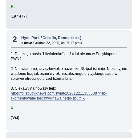
R.
[197 477]
2
Hyde Park
/
Odp: Ja, Remuszko :-)
«
dnia:
Grudnia 22, 2020, 04:07:17 pm »
1. Dlaczego hasła "Litwinienko" od 14 lat nie ma w Encyklopedii
PWN?
2. Nie wiadomo, czy człowiek o nazwisku Skripal istnieje. Niestety, nie
wiadomo też, jak brzmi wyrok niezależnego brytyjskiego sądu w
sprawie otrucia go przed trzema laty.
3. Ciekawy najnowszy fejk:
https://pl.sputniknews.com/swiat/2020122113555887-fsb-
skomentowala-sledztwo-nawalnego-sputnik/
R.
[394]