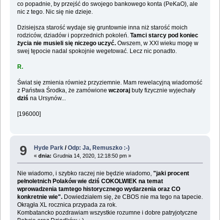
co popadnie, by przejść do swojego bankowego konta (PeKaO), ale
nic z tego. Nic się nie dzieje.
Dzisiejsza starość wydaje się gruntownie inna niż starość moich
rodziców, dziadów i poprzednich pokoleń.
Tamci starcy pod koniec
życia nie musieli się niczego uczyć.
Owszem, w XXI wieku mogę w
swej tępocie nadal spokojnie wegetować. Lecz nic ponadto.
R.
Świat się zmienia również przyziemnie. Mam rewelacyjną wiadomość
z Państwa Środka, że zamówione
wczoraj
buty fizycznie wyjechały
dziś
na Ursynów...
[196000]
9
Hyde Park
/
Odp: Ja, Remuszko :-)
«
dnia:
Grudnia 14, 2020, 12:18:50 pm »
Nie wiadomo, i szybko raczej nie będzie wiadomo,
"jaki procent
pełnoletnich Polaków wie dziś COKOLWIEK na temat
wprowadzenia tamtego historycznego wydarzenia oraz CO
konkretnie wie".
Dowiedziałem się, że CBOS nie ma tego na tapecie.
Okrągła XL rocznica przypada za rok.
Kombatancko pozdrawiam wszystkie rozumne i dobre patryjotyczne