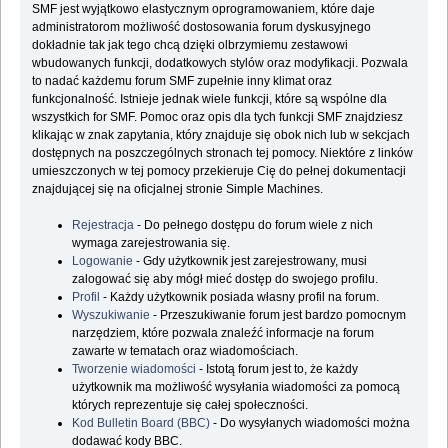
SMF jest wyjątkowo elastycznym oprogramowaniem, które daje
administratorom możliwość dostosowania forum dyskusyjnego
dokładnie tak jak tego chcą dzięki olbrzymiemu zestawowi
wbudowanych funkcji, dodatkowych stylów oraz modyfikacji. Pozwala
to nadać każdemu forum SMF zupełnie inny klimat oraz
funkcjonalność. Istnieje jednak wiele funkcji, które są wspólne dla
wszystkich for SMF. Pomoc oraz opis dla tych funkcji SMF znajdziesz
klikając w znak zapytania, który znajduje się obok nich lub w sekcjach
dostępnych na poszczególnych stronach tej pomocy. Niektóre z linków
umieszczonych w tej pomocy przekieruje Cię do pełnej dokumentacji
znajdującej się na oficjalnej stronie Simple Machines.
Rejestracja
- Do pełnego dostępu do forum wiele z nich
wymaga zarejestrowania się.
Logowanie
- Gdy użytkownik jest zarejestrowany, musi
zalogować się aby mógł mieć dostęp do swojego profilu.
Profil
- Każdy użytkownik posiada własny profil na forum.
Wyszukiwanie
- Przeszukiwanie forum jest bardzo pomocnym
narzędziem, które pozwala znaleźć informacje na forum
zawarte w tematach oraz wiadomościach.
Tworzenie wiadomości
- Istotą forum jest to, że każdy
użytkownik ma możliwość wysyłania wiadomości za pomocą
których reprezentuje się całej społeczności.
Kod Bulletin Board (BBC)
- Do wysyłanych wiadomości można
dodawać kody BBC.