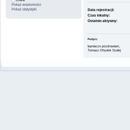
Offline
Pokaż wiadomości
Pokaż statystyki
Data rejestracji:
Czas lokalny:
Ostatnio aktywny:
Podpis:
lepniaczo pozdrawiam,
Tomasz-Ohydek Szalej