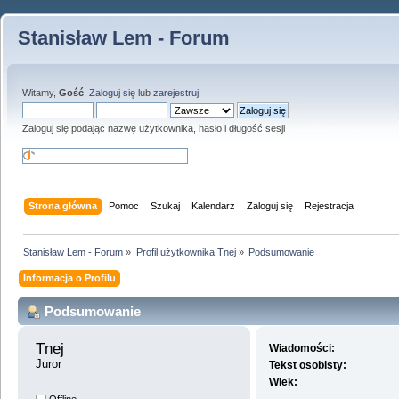
Stanisław Lem - Forum
Witamy,
Gość
.
Zaloguj się
lub
zarejestruj
.
Zaloguj się podając nazwę użytkownika, hasło i długość sesji
Strona główna
Pomoc
Szukaj
Kalendarz
Zaloguj się
Rejestracja
Stanisław Lem - Forum
»
Profil użytkownika Tnej
»
Podsumowanie
Informacja o Profilu
Podsumowanie
Tnej 
Wiadomości:
Juror
Tekst osobisty:
Wiek: