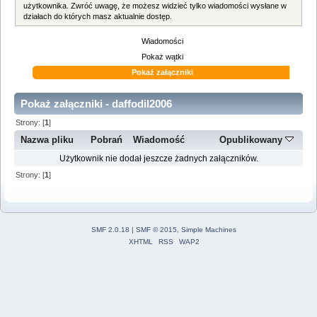
użytkownika. Zwróć uwagę, że możesz widzieć tylko wiadomości wysłane w
działach do których masz aktualnie dostęp.
Wiadomości
Pokaż wątki
Pokaż załączniki
Pokaż załączniki - daffodil2006
Strony: [
1
]
Nazwa pliku
Pobrań
Wiadomość
Opublikowany
Użytkownik nie dodał jeszcze żadnych załączników.
Strony: [
1
]
SMF 2.0.18
|
SMF © 2015
,
Simple Machines
XHTML
RSS
WAP2