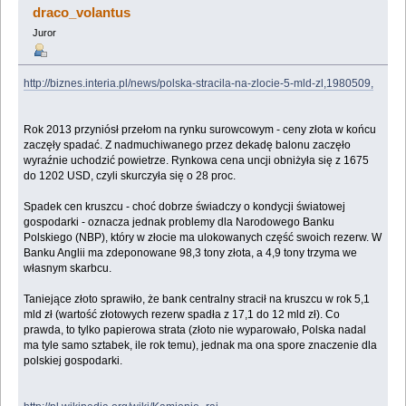
draco_volantus
Juror
http://biznes.interia.pl/news/polska-stracila-na-zlocie-5-mld-zl,1980509,
Rok 2013 przyniósł przełom na rynku surowcowym - ceny złota w końcu
zaczęły spadać. Z nadmuchiwanego przez dekadę balonu zaczęło
wyraźnie uchodzić powietrze. Rynkowa cena uncji obniżyła się z 1675
do 1202 USD, czyli skurczyła się o 28 proc.
Spadek cen kruszcu - choć dobrze świadczy o kondycji światowej
gospodarki - oznacza jednak problemy dla Narodowego Banku
Polskiego (NBP), który w złocie ma ulokowanych część swoich rezerw. W
Banku Anglii ma zdeponowane 98,3 tony złota, a 4,9 tony trzyma we
własnym skarbcu.
Taniejące złoto sprawiło, że bank centralny stracił na kruszcu w rok 5,1
mld zł (wartość złotowych rezerw spadła z 17,1 do 12 mld zł). Co
prawda, to tylko papierowa strata (złoto nie wyparowało, Polska nadal
ma tyle samo sztabek, ile rok temu), jednak ma ona spore znaczenie dla
polskiej gospodarki.