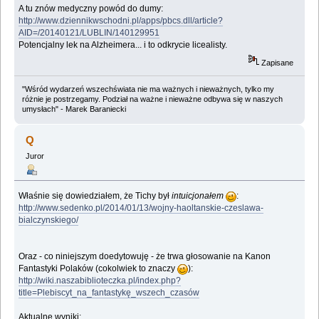
A tu znów medyczny powód do dumy:
http://www.dziennikwschodni.pl/apps/pbcs.dll/article?
AID=/20140121/LUBLIN/140129951
Potencjalny lek na Alzheimera... i to odkrycie licealisty.
Zapisane
"Wśród wydarzeń wszechświata nie ma ważnych i nieważnych, tylko my
różnie je postrzegamy. Podział na ważne i nieważne odbywa się w naszych
umysłach" - Marek Baraniecki
Q
Juror
Właśnie się dowiedziałem, że Tichy był
intuicjonałem
:
http://www.sedenko.pl/2014/01/13/wojny-haoltanskie-czeslawa-
bialczynskiego/
Oraz - co niniejszym doedytowuję - że trwa głosowanie na Kanon
Fantastyki Polaków (cokolwiek to znaczy
):
http://wiki.naszabiblioteczka.pl/index.php?
title=Plebiscyt_na_fantastykę_wszech_czasów
Aktualne wyniki: