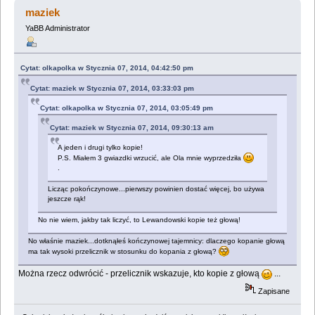
dowiedziałem... (Przeczytany 6587227 razy)
maziek
YaBB Administrator
Cytat: olkapolka w Stycznia 07, 2014, 04:42:50 pm
Cytat: maziek w Stycznia 07, 2014, 03:33:03 pm
Cytat: olkapolka w Stycznia 07, 2014, 03:05:49 pm
Cytat: maziek w Stycznia 07, 2014, 09:30:13 am
A jeden i drugi tylko kopie!
P.S. Miałem 3 gwiazdki wrzucić, ale Ola mnie wyprzedziła
.
Licząc pokończynowe...pierwszy powinien dostać więcej, bo używa
jeszcze rąk!
No nie wiem, jakby tak liczyć, to Lewandowski kopie też głową!
No właśnie maziek...dotknąłeś kończynowej tajemnicy: dlaczego kopanie głową
ma tak wysoki przelicznik w stosunku do kopania z głową?
Można rzecz odwrócić - przelicznik wskazuje, kto kopie z głową
...
Zapisane