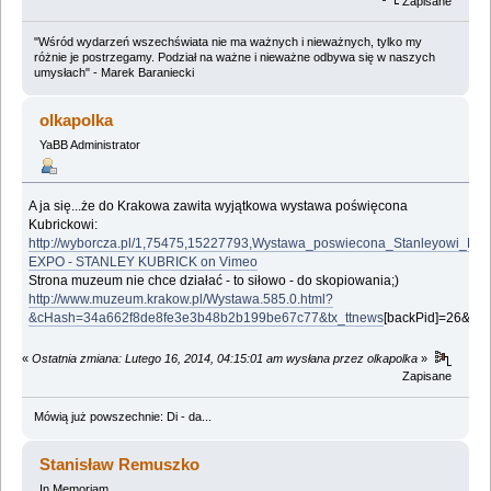
Zapisane
"Wśród wydarzeń wszechświata nie ma ważnych i nieważnych, tylko my
różnie je postrzegamy. Podział na ważne i nieważne odbywa się w naszych
umysłach" - Marek Baraniecki
olkapolka
YaBB Administrator
A ja się...że do Krakowa zawita wyjątkowa wystawa poświęcona
Kubrickowi:
http://wyborcza.pl/1,75475,15227793,Wystawa_poswiecona_Stanleyowi_Ku
EXPO - STANLEY KUBRICK on Vimeo
Strona muzeum nie chce działać - to siłowo - do skopiowania;)
http://www.muzeum.krakow.pl/Wystawa.585.0.html?
&cHash=34a662f8de8fe3e3b48b2b199be67c77&tx_ttnews
[backPid]=26&tx_
«
Ostatnia zmiana: Lutego 16, 2014, 04:15:01 am wysłana przez olkapolka
»
Zapisane
Mówią już powszechnie: Di - da...
Stanisław Remuszko
In Memoriam