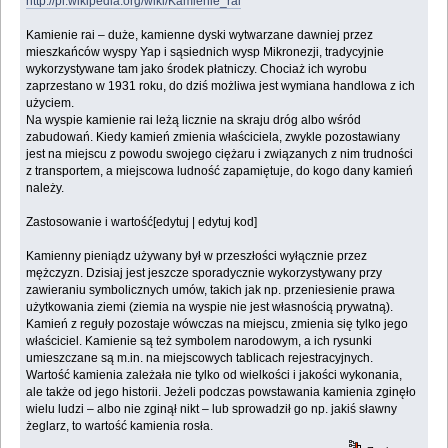
http://pl.wikipedia.org/wiki/Kamienie_rai
Kamienie rai – duże, kamienne dyski wytwarzane dawniej przez
mieszkańców wyspy Yap i sąsiednich wysp Mikronezji, tradycyjnie
wykorzystywane tam jako środek płatniczy. Chociaż ich wyrobu
zaprzestano w 1931 roku, do dziś możliwa jest wymiana handlowa z ich
użyciem.
Na wyspie kamienie rai leżą licznie na skraju dróg albo wśród
zabudowań. Kiedy kamień zmienia właściciela, zwykle pozostawiany
jest na miejscu z powodu swojego ciężaru i związanych z nim trudności
z transportem, a miejscowa ludność zapamiętuje, do kogo dany kamień
należy.
Zastosowanie i wartość[edytuj | edytuj kod]
Kamienny pieniądz używany był w przeszłości wyłącznie przez
mężczyzn. Dzisiaj jest jeszcze sporadycznie wykorzystywany przy
zawieraniu symbolicznych umów, takich jak np. przeniesienie prawa
użytkowania ziemi (ziemia na wyspie nie jest własnością prywatną).
Kamień z reguły pozostaje wówczas na miejscu, zmienia się tylko jego
właściciel. Kamienie są też symbolem narodowym, a ich rysunki
umieszczane są m.in. na miejscowych tablicach rejestracyjnych.
Wartość kamienia zależała nie tylko od wielkości i jakości wykonania,
ale także od jego historii. Jeżeli podczas powstawania kamienia zginęło
wielu ludzi – albo nie zginął nikt – lub sprowadził go np. jakiś sławny
żeglarz, to wartość kamienia rosła.