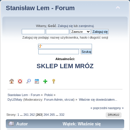
Stanisław Lem - Forum
Witamy,
Gość
.
Zaloguj się
lub
zarejestruj
.
Zaloguj się podając nazwę użytkownika, hasło i długość sesji
Aktualności:
SKLEP LEM MRÓZ
Stanisław Lem - Forum
»
Polski
»
DyLEMaty
(Moderatorzy:
Forum Admin
,
skrzat
) »
Właśnie się dowiedziałem...
« poprzedni
następny »
Strony:
1
...
261
262
[
263
]
264
265
...
332
DRUKUJ
Autor
Wątek: Właśnie się