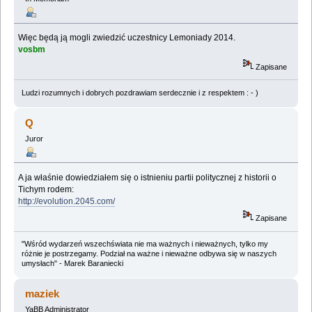
Więc będą ją mogli zwiedzić uczestnicy Lemoniady 2014.
vosbm
Zapisane
Ludzi rozumnych i dobrych pozdrawiam serdecznie i z respektem : - )
Q
Juror
A ja właśnie dowiedziałem się o istnieniu partii politycznej z historii o
Tichym rodem:
http://evolution.2045.com/
Zapisane
"Wśród wydarzeń wszechświata nie ma ważnych i nieważnych, tylko my
różnie je postrzegamy. Podział na ważne i nieważne odbywa się w naszych
umysłach" - Marek Baraniecki
maziek
YaBB Administrator