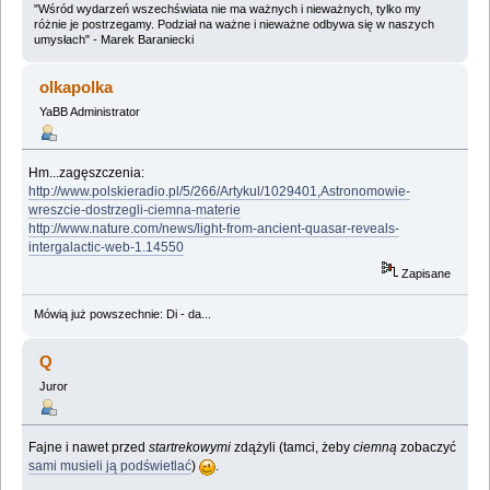
"Wśród wydarzeń wszechświata nie ma ważnych i nieważnych, tylko my
różnie je postrzegamy. Podział na ważne i nieważne odbywa się w naszych
umysłach" - Marek Baraniecki
olkapolka
YaBB Administrator
Hm...zagęszczenia:
http://www.polskieradio.pl/5/266/Artykul/1029401,Astronomowie-
wreszcie-dostrzegli-ciemna-materie
http://www.nature.com/news/light-from-ancient-quasar-reveals-
intergalactic-web-1.14550
Zapisane
Mówią już powszechnie: Di - da...
Q
Juror
Fajne i nawet przed
startrekowymi
zdążyli (tamci, żeby
ciemną
zobaczyć
sami musieli ją podświetlać
)
.