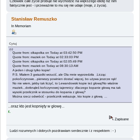
Człowiek całe życie próbuje nie wychodzić na większego idiotę niż nim
faktycznie jest - i przeważnie to mu się nie udaje (moje, z życia).
Stanisław Remuszko
In Memoriam
Cytuj
Quote from: olkapolka on Today at 03:42:50 PM
Quote from: maziek on Today at 02:33:03 PM
Quote from: olkapolka on Today at 02:05:49 PM
Quote from: maziek on Today at 08:30:13 AM
A jeden i drugi tylko kopie!
P.S. Miałem 3 gwiazdki wrzucić, ale Ola mnie wyprzedziła .Licząc
pokończynowe...pierwszy powinien dostać więcej, bo używa jeszcze rąk!
No nie wiem, jakby tak liczyć, to Lewandowski kopie też głową!No właśnie
maziek...dotknąłeś kończynowej tajemnicy: dlaczego kopanie głową ma tak
wysoki przelicznik w stosunku do kopania z głową?
Można rzecz odwrócić - przelicznik wskazuje, kto kopie z głową ...
...oraz kto jest kopnięty w głowę...
r.
Zapisane
Ludzi rozumnych i dobrych pozdrawiam serdecznie i z respektem : - )