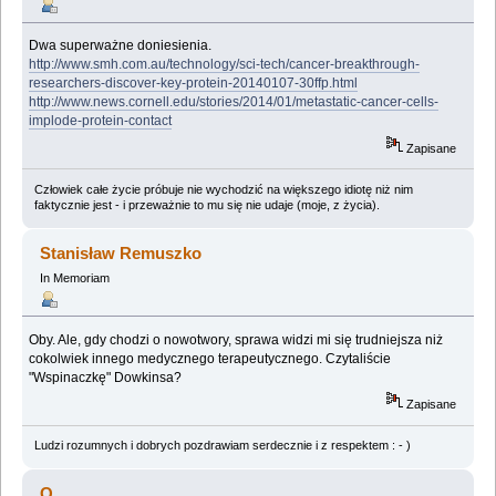
Dwa superważne doniesienia.
http://www.smh.com.au/technology/sci-tech/cancer-breakthrough-
researchers-discover-key-protein-20140107-30ffp.html
http://www.news.cornell.edu/stories/2014/01/metastatic-cancer-cells-
implode-protein-contact
Zapisane
Człowiek całe życie próbuje nie wychodzić na większego idiotę niż nim
faktycznie jest - i przeważnie to mu się nie udaje (moje, z życia).
Stanisław Remuszko
In Memoriam
Oby. Ale, gdy chodzi o nowotwory, sprawa widzi mi się trudniejsza niż
cokolwiek innego medycznego terapeutycznego. Czytaliście
"Wspinaczkę" Dowkinsa?
Zapisane
Ludzi rozumnych i dobrych pozdrawiam serdecznie i z respektem : - )
Q