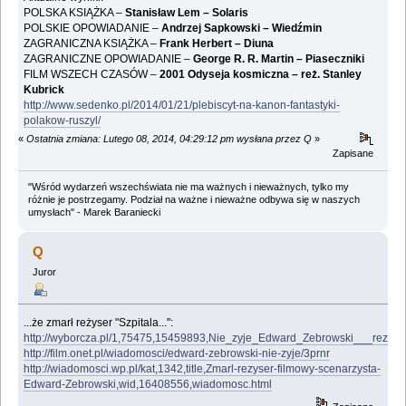
POLSKA KSIĄŻKA –
Stanisław Lem – Solaris
POLSKIE OPOWIADANIE –
Andrzej Sapkowski – Wiedźmin
ZAGRANICZNA KSIĄŻKA –
Frank Herbert – Diuna
ZAGRANICZNE OPOWIADANIE –
George R. R. Martin – Piaseczniki
FILM WSZECH CZASÓW –
2001 Odyseja kosmiczna – reż. Stanley
Kubrick
http://www.sedenko.pl/2014/01/21/plebiscyt-na-kanon-fantastyki-
polakow-ruszyl/
«
Ostatnia zmiana: Lutego 08, 2014, 04:29:12 pm wysłana przez Q
»
Zapisane
"Wśród wydarzeń wszechświata nie ma ważnych i nieważnych, tylko my
różnie je postrzegamy. Podział na ważne i nieważne odbywa się w naszych
umysłach" - Marek Baraniecki
Q
Juror
...że zmarł reżyser "Szpitala...":
http://wyborcza.pl/1,75475,15459893,Nie_zyje_Edward_Zebrowski___rezyse
http://film.onet.pl/wiadomosci/edward-zebrowski-nie-zyje/3prnr
http://wiadomosci.wp.pl/kat,1342,title,Zmarl-rezyser-filmowy-scenarzysta-
Edward-Zebrowski,wid,16408556,wiadomosc.html