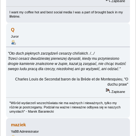
Zapisane
I want my coffee hot and best social media I was a part of brought back in my
lifetime.
Q
Juror
"Oto duch pięknych zarządzeń cesarzy chińskich. /.../
Trzeci cesarz dwudziestej pierwszej dynastii, kiedy mu przyniesiono
drogie kamienie znalezione w żupie, kazał ją zasypać, nie chcąc trudzić
swego ludu pracą dla rzeczy, niezdolnej ani go wyżywić, ani odziać."
Charles Louis de Secondat baron de la Brède et de Montesquieu, "O
duchu praw"
Zapisane
"Wśród wydarzeń wszechświata nie ma ważnych i nieważnych, tylko my
różnie je postrzegamy. Podział na ważne i nieważne odbywa się w naszych
umysłach" - Marek Baraniecki
maziek
YaBB Administrator