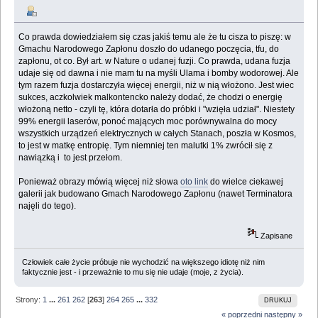
Co prawda dowiedziałem się czas jakiś temu ale że tu cisza to piszę: w
Gmachu Narodowego Zapłonu doszło do udanego poczęcia, tfu, do
zapłonu, ot co. Był art. w Nature o udanej fuzji. Co prawda, udana fuzja
udaje się od dawna i nie mam tu na myśli Ulama i bomby wodorowej. Ale
tym razem fuzja dostarczyła więcej energii, niż w nią włożono. Jest wiec
sukces, aczkolwiek malkontencko należy dodać, że chodzi o energię
włożoną netto - czyli tę, która dotarła do próbki i "wzięła udział". Niestety
99% energii laserów, ponoć mających moc porównywalna do mocy
wszystkich urządzeń elektrycznych w całych Stanach, poszła w Kosmos,
to jest w matkę entropię. Tym niemniej ten malutki 1% zwrócił się z
nawiązką i to jest przełom.
Ponieważ obrazy mówią więcej niż słowa
oto link
do wielce ciekawej
galerii jak budowano Gmach Narodowego Zapłonu (nawet Terminatora
najęli do tego).
Zapisane
Człowiek całe życie próbuje nie wychodzić na większego idiotę niż nim
faktycznie jest - i przeważnie to mu się nie udaje (moje, z życia).
Strony:
1
...
261
262
[
263
]
264
265
...
332
DRUKUJ
« poprzedni
następny »