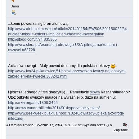
Juror
...komu powierza się broń atomową:
http://www.airforcetimes.com/article/20140115/NEWS06/301150022/34-
nuclear-missile-officers-implicated-cheating-investigation
http://stooq.com/n/?f=835365
http://www.sfora.pl/Arsenalu-jadrowego-USA-pilnuja-narkomani-i-
oszusci-a63728
A dla równowagi... Mały powód do dumy dla polskich lekarzy
:
http://www.tvn24.pl/katowice,51/polski-przeszczep-twarzy-najlepszym-
zabiegiem-na-swiecie,388242.html
I jeszcze jednego
niusa
doedytuję.... Pamiętacie
słowa
Kashenbladego?
Otóż odkryto gwiazdy mające najwyraźniej b. dużo na sumieniu:
http://arxiv.org/abs/1308.3495
http://news.vanderbilt.edu/2014/01/hypervelocity-stars/
http://www.geekweek.pl/aktualnosci/18246/gwiazdy-uciekaja-z-drogi-
mlecznej
«
Ostatnia zmiana: Stycznia 17, 2014, 11:15:22 am wysłana przez Q
»
Zapisane