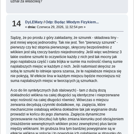
uznał za właściwą?
14
DyLEMaty
/
Odp: Będąc Młodym Fizykiem...
«
dnia:
Czerwca 29, 2026, 11:32:54 pm »
Sądzę, że po prostu z góry zakładamy, że sznurek - składowa liny -
jest mniej więcej jednorodny. Tak nie jest. Ten "pierwszy sznurek" -
pierwszy czy też stopnia pierwszego, skręcony bezpośrednio z
włókien jest siłą rzeczy bardzo niejednorodny. Jeśli więc weźmiesz 3
takie osobne sznurki to oczywiście każdy z nich jest tak mocny jak
jego najsłabsza część i cała trójka w sumie ma nośność równą sumie
najsłabszych miejsc w każdym z nich. Jeśli natomiast skręcisz ze
sobą te sznurki to istnieje spora szansa, że te najsłabsze miejsca się
nie pokryją. W efekcie lina w każdym miejscu będzie mocniejsza niż
suma najsłabszych miejsc w tworzących ją sznurkach.
A co do lin syntetycznych (lub stalowych) - tam z dużą dozą
dokładności włókna na całej długości są identyczne i nieprzerwane
więc nośność na całej długości również. Wówczas o miejscu
zerwania decydują czynniki dodatkowe, np. zagięcia, które
mechanicznie osłabiają włókna dokładnie tak jak wyginanie drutu
prowadzi w końcu do jego złamania. Zagięcia dynamiczne
(przesuwanie na bloczku) lub tylko zmiana kierunku pod obciążeniem
(miażdżenie wewnętrznych włókien przez zewnętrzne) plus tarcie
między włóknami. Im grubsza lina tym bardziej powyginane są w
efekcie włókna w splocie i to powoduje ich osłabienie w stosunku do