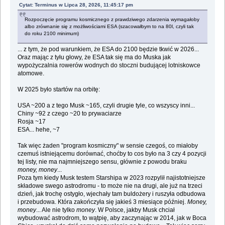
Cytat: Terminus w Lipca 28, 2026, 11:45:17 pm
Rozpoczęcie programu kosmicznego z prawdziwego zdarzenia wymagałoby
albo zrównanie się z możliwościami ESA (szacowałbym to na 80l, czyli tak
do roku 2100 minimum)
... z tym, że pod warunkiem, że ESA do 2100 będzie tkwić w 2026...
Oraz mając z tyłu głowy, że ESA tak się ma do Muska jak
wypożyczalnia rowerów wodnych do stoczni budującej lotniskowce
atomowe.
W 2025 było startów na orbitę:
USA ~200 a z tego Musk ~165, czyli drugie tyle, co wszyscy inni...
Chiny ~92 z czego ~20 to prywaciarze
Rosja ~17
ESA... hehe, ~7
Tak więc żaden "program kosmiczny" w sensie czegoś, co miałoby
czemuś istniejącemu dorównać, choćby to cos było na 3 czy 4 pozycji
tej listy, nie ma najmniejszego sensu, głównie z powodu braku
money, money
...
Poza tym kiedy Musk testem Starshipa w 2023 rozpylił najistotniejsze
składowe swego astrodromu - to może nie na drugi, ale już na trzeci
dzień, jak trochę ostygło, wjechały tam buldożery i ruszyła odbudowa
i przebudowa. Która zakończyła się jakieś 3 miesiące później.
Money,
money
... Ale nie tylko
money
. W Polsce, jakby Musk chciał
wybudować astrodrom, to wątpię, aby zaczynając w 2014, jak w Boca