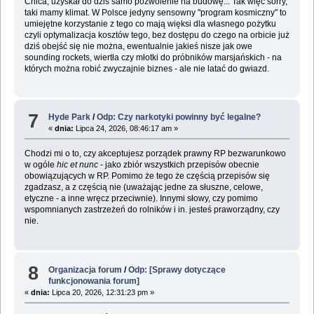
Chica, uzyskał do dziś samo pozwolenie na budowę... Tak więc sorry,
taki mamy klimat. W Polsce jedyny sensowny "program kosmiczny" to
umiejętne korzystanie z tego co mają więksi dla własnego pożytku
czyli optymalizacja kosztów tego, bez dostępu do czego na orbicie już
dziś obejść się nie można, ewentualnie jakieś nisze jak owe
sounding rockets, wiertła czy młotki do próbników marsjańskich - na
których można robić zwyczajnie biznes - ale nie latać do gwiazd.
7
Hyde Park
/
Odp: Czy narkotyki powinny być legalne?
«
dnia:
Lipca 24, 2026, 08:46:17 am »
Chodzi mi o to, czy akceptujesz porządek prawny RP bezwarunkowo
w ogóle
hic et nunc
- jako zbiór wszystkich przepisów obecnie
obowiązujących w RP. Pomimo że tego że częścią przepisów się
zgadzasz, a z częścią nie (uważając jedne za słuszne, celowe,
etyczne - a inne wręcz przeciwnie). Innymi słowy, czy pomimo
wspomnianych zastrzeżeń do rolników i in. jesteś praworządny, czy
nie.
8
Organizacja forum
/
Odp: [Sprawy dotyczące
funkcjonowania forum]
«
dnia:
Lipca 20, 2026, 12:31:23 pm »