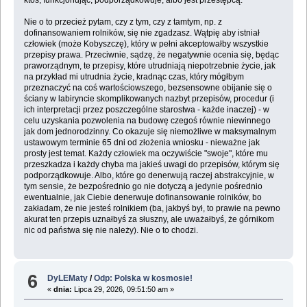
ktoś, funkcjonując, podporządkowuje, albo jest przestępcą.
Nie o to przecież pytam, czy z tym, czy z tamtym, np. z
dofinansowaniem rolników, się nie zgadzasz. Wątpię aby istniał
człowiek (może Kobyszczę), który w pełni akceptowałby wszystkie
przepisy prawa. Przeciwnie, sądzę, że negatywnie ocenia się, będąc
praworządnym, te przepisy, które utrudniają niepotrzebnie życie, jak
na przykład mi utrudnia życie, kradnąc czas, który mógłbym
przeznaczyć na coś wartościowszego, bezsensowne obijanie się o
ściany w labiryncie skomplikowanych nazbyt przepisów, procedur (i
ich interpretacji przez poszczególne starostwa - każde inaczej) - w
celu uzyskania pozwolenia na budowę czegoś równie niewinnego
jak dom jednorodzinny. Co okazuje się niemożliwe w maksymalnym
ustawowym terminie 65 dni od złożenia wniosku - nieważne jak
prosty jest temat. Każdy człowiek ma oczywiście "swoje", które mu
przeszkadza i każdy chyba ma jakieś uwagi do przepisów, którym się
podporządkowuje. Albo, które go denerwują raczej abstrakcyjnie, w
tym sensie, że bezpośrednio go nie dotyczą a jedynie pośrednio
ewentualnie, jak Ciebie denerwuje dofinansowanie rolników, bo
zakładam, że nie jesteś rolnikiem (ba, jakbyś był, to prawie na pewno
akurat ten przepis uznałbyś za słuszny, ale uważałbyś, że górnikom
nic od państwa się nie należy). Nie o to chodzi.
6
DyLEMaty
/
Odp: Polska w kosmosie!
«
dnia:
Lipca 29, 2026, 09:51:50 am »