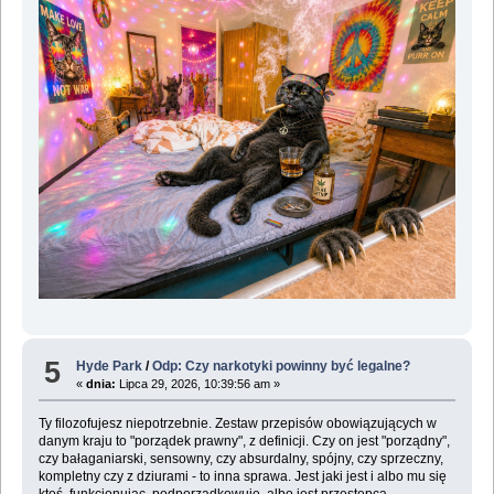
5
Hyde Park
/
Odp: Czy narkotyki powinny być legalne?
«
dnia:
Lipca 29, 2026, 10:39:56 am »
Ty filozofujesz niepotrzebnie. Zestaw przepisów obowiązujących w
danym kraju to "porządek prawny", z definicji. Czy on jest "porządny",
czy bałaganiarski, sensowny, czy absurdalny, spójny, czy sprzeczny,
kompletny czy z dziurami - to inna sprawa. Jest jaki jest i albo mu się