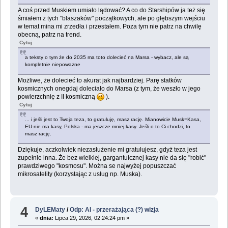
A coś przed Muskiem umiało lądować? A co do Starshipów ja też się
śmiałem z tych "blaszaków" początkowych, ale po głębszym wejściu
w temat mina mi zrzedła i przestałem. Poza tym nie patrz na chwilę
obecną, patrz na trend.
Cytuj
a teksty o tym że do 2035 ma toto dolecieć na Marsa - wybacz, ale są
kompletnie niepoważne
Możliwe, że dolecieć to akurat jak najbardziej. Parę statków
kosmicznych onegdaj doleciało do Marsa (z tym, że weszło w jego
powierzchnię z II kosmiczną
).
Cytuj
... i jeśli jest to Twoja teza, to gratuluję, masz rację. Mianowicie Musk=Kasa,
EU-nie ma kasy, Polska - ma jeszcze mniej kasy. Jeśli o to Ci chodzi, to
masz rację.
Dziękuje, aczkolwiek niezasłużenie mi gratulujesz, gdyż teza jest
zupełnie inna. Że bez wielkiej, gargantuicznej kasy nie da się "robić"
prawdziwego "kosmosu". Można se najwyżej popuszczać
mikrosatelity (korzystając z usług np. Muska).
4
DyLEMaty
/
Odp: AI - przerażająca (?) wizja
«
dnia:
Lipca 29, 2026, 02:24:24 pm »