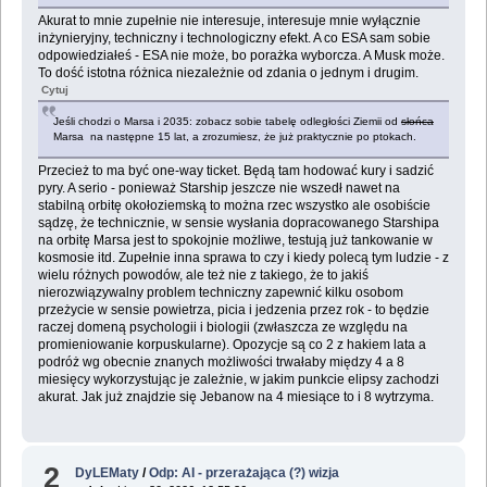
Akurat to mnie zupełnie nie interesuje, interesuje mnie wyłącznie
inżynieryjny, techniczny i technologiczny efekt. A co ESA sam sobie
odpowiedziałeś - ESA nie może, bo porażka wyborcza. A Musk może.
To dość istotna różnica niezależnie od zdania o jednym i drugim.
Cytuj
Jeśli chodzi o Marsa i 2035: zobacz sobie tabelę odległości Ziemii od
słońca
Marsa na następne 15 lat, a zrozumiesz, że już praktycznie po ptokach.
Przecież to ma być one-way ticket. Będą tam hodować kury i sadzić
pyry. A serio - ponieważ Starship jeszcze nie wszedł nawet na
stabilną orbitę okołoziemską to można rzec wszystko ale osobiście
sądzę, że technicznie, w sensie wysłania dopracowanego Starshipa
na orbitę Marsa jest to spokojnie możliwe, testują już tankowanie w
kosmosie itd. Zupełnie inna sprawa to czy i kiedy polecą tym ludzie - z
wielu różnych powodów, ale też nie z takiego, że to jakiś
nierozwiązywalny problem techniczny zapewnić kilku osobom
przeżycie w sensie powietrza, picia i jedzenia przez rok - to będzie
raczej domeną psychologii i biologii (zwłaszcza ze względu na
promieniowanie korpuskularne). Opozycje są co 2 z hakiem lata a
podróż wg obecnie znanych możliwości trwałaby między 4 a 8
miesięcy wykorzystując je zależnie, w jakim punkcie elipsy zachodzi
akurat. Jak już znajdzie się Jebanow na 4 miesiące to i 8 wytrzyma.
2
DyLEMaty
/
Odp: AI - przerażająca (?) wizja