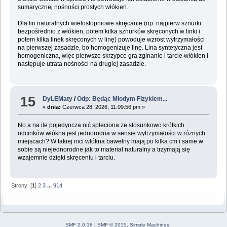
sumarycznej nośności prostych włókien.
Dla lin naturalnych wielostopniowe skręcanie (np. najpierw sznurki
bezpośrednio z włókien, potem kilka sznurków skręconych w linki i
potem kilka linek skręconych w linę) powoduje wzrost wytrzymałości
na pierwszej zasadzie, bo homogenizuje linę. Lina syntetyczna jest
homogeniczna, więc pierwsze skrzypce gra zginanie i tarcie włókien i
następuje utrata nośności na drugiej zasadzie.
15
DyLEMaty
/
Odp: Będąc Młodym Fizykiem...
«
dnia:
Czerwca 28, 2026, 11:09:56 pm »
No a na ile pojedyncza nić spleciona ze stosunkowo krótkich
odcinków włókna jest jednorodna w sensie wytrzymałości w różnych
miejscach? W takiej nici włókna bawełny mają po kilka cm i same w
sobie są niejednorodne jak to materiał naturalny a trzymają się
wzajemnie dzięki skręceniu i tarciu.
Strony: [
1
]
2
3
...
914
SMF 2.0.18
|
SMF © 2015
,
Simple Machines