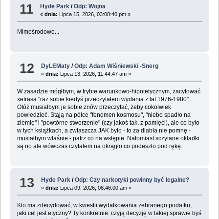
11
Hyde Park
/
Odp: Wojna
«
dnia:
Lipca 15, 2026, 03:08:40 pm »
Mimośrodowo...
12
DyLEMaty
/
Odp: Adam Wiśniewski -Snerg
«
dnia:
Lipca 13, 2026, 11:44:47 am »
W zasadzie mógłbym, w trybie warunkowo-hipotetycznym, zacytować
xetrasa "raz sobie kiedyś przeczytałem wydania z lat 1976-1980".
Otóż musiałbym je sobie znów przeczytać, żeby cokolwiek
powiedzieć. Stąją na półce "fenomen kosmosu", "niebo spadło na
ziemię" i "powtórne stworzenie" (czy jakoś tak, z pamięci), ale co było
w tych książkach, a zwłaszcza JAK było - to za diabła nie pomnę -
musiałbym właśnie - patrz co na wstępie. Natomiast sczytane okładki
są no ale wówczas czytałem na okrągło co podeszło pod rękę.
13
Hyde Park
/
Odp: Czy narkotyki powinny być legalne?
«
dnia:
Lipca 09, 2026, 08:46:00 am »
Kto ma zdecydować, w kwestii wydatkowania zebranego podatku,
jaki cel jest etyczny? Ty konkretnie: czyją decyzję w takiej sprawie byś