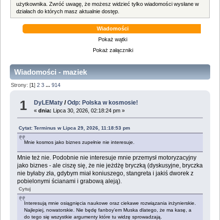
użytkownika. Zwróć uwagę, że możesz widzieć tylko wiadomości wysłane w
działach do których masz aktualnie dostęp.
Wiadomości
Pokaż wątki
Pokaż załączniki
Wiadomości - maziek
Strony: [
1
]
2
3
...
914
1
DyLEMaty
/
Odp: Polska w kosmosie!
«
dnia:
Lipca 30, 2026, 02:18:24 pm »
Cytat: Terminus w Lipca 29, 2026, 11:18:53 pm
Mnie kosmos jako biznes zupełnie nie interesuje.
Mnie też nie. Podobnie nie interesuje mnie przemysł motoryzacyjny
jako biznes - ale ciszę się, że nie jeżdżę bryczką (dyskusyjne, bryczka
nie byłaby zła, gdybym miał koniuszego, stangreta i jakiś dworek z
pobielonymi ścianami i grabową aleją).
Cytuj
Interesują mnie osiągnięcia naukowe oraz ciekawe rozwiązania inżynierskie.
Najlepiej, nowatorskie. Nie będę fanboy'em Muska dlatego, że ma kasę, a
do tego się wszystkie argumenty które tu widzę sprowadzają.