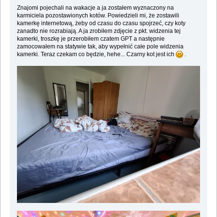
Znajomi pojechali na wakacje a ja zostałem wyznaczony na
karmiciela pozostawionych kotów. Powiedzieli mi, że zostawili
kamerkę internetową, żeby od czasu do czasu spojrzeć, czy koty
zanadto nie rozrabiają. A ja zrobiłem zdjęcie z pkt. widzenia tej
kamerki, troszkę je przerobiłem czatem GPT a następnie
zamocowałem na statywie tak, aby wypełnić całe pole widzenia
kamerki. Teraz czekam co będzie, hehe... Czarny kot jest ich
.