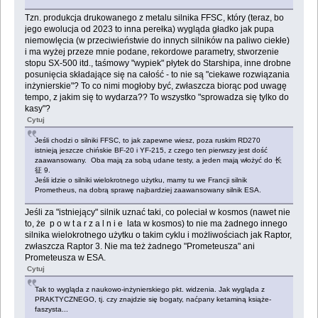
Tzn. produkcja drukowanego z metalu silnika FFSC, który (teraz, bo
jego ewolucja od 2023 to inna perełka) wygląda gładko jak pupa
niemowlęcia (w przeciwieństwie do innych silników na paliwo ciekłe)
i ma wyżej przeze mnie podane, rekordowe parametry, stworzenie
stopu SX-500 itd., taśmowy "wypiek" płytek do Starshipa, inne drobne
posunięcia składające się na całość - to nie są "ciekawe rozwiązania
inżynierskie"? To co nimi mogłoby być, zwłaszcza biorąc pod uwagę
tempo, z jakim się to wydarza?? To wszystko "sprowadza się tylko do
kasy"?
Cytuj
Jeśli chodzi o silniki FFSC, to jak zapewne wiesz, poza ruskim RD270
istnieją jeszcze chińskie BF-20 i YF-215, z czego ten pierwszy jest dość
zaawansowany. Oba mają za sobą udane testy, a jeden mają włożyć do 长
征 9.
Jeśli idzie o silniki wielokrotnego użytku, mamy tu we Francji silnik
Prometheus, na dobrą sprawę najbardziej zaawansowany silnik ESA.
Jeśli za "istniejący" silnik uznać taki, co poleciał w kosmos (nawet nie
to, że p o w t a r z a l n i e lata w kosmos) to nie ma żadnego innego
silnika wielokrotnego użytku o takim cyklu i możliwościach jak Raptor,
zwłaszcza Raptor 3. Nie ma też żadnego "Prometeusza" ani
Prometeusza w ESA.
Cytuj
Tak to wygląda z naukowo-inżynierskiego pkt. widzenia. Jak wygląda z
PRAKTYCZNEGO, tj. czy znajdzie się bogaty, naćpany ketaminą książe-
faszysta...