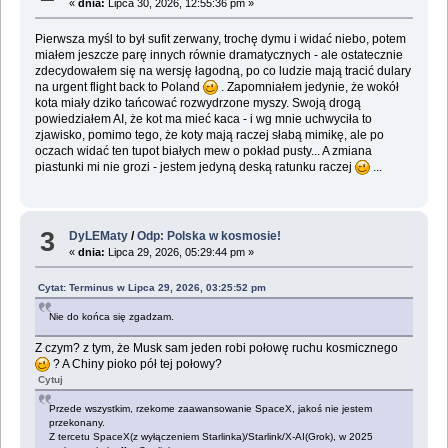
«
dnia:
Lipca 30, 2026, 12:55:36 pm »
Pierwsza myśl to był sufit zerwany, trochę dymu i widać niebo, potem
miałem jeszcze parę innych równie dramatycznych - ale ostatecznie
zdecydowałem się na wersję łagodną, po co ludzie mają tracić dulary
na urgent flight back to Poland
. Zapomniałem jedynie, że wokół
kota miały dziko tańcować rozwydrzone myszy. Swoją drogą
powiedziałem AI, że kot ma mieć kaca - i wg mnie uchwyciła to
zjawisko, pomimo tego, że koty mają raczej słabą mimikę, ale po
oczach widać ten tupot białych mew o pokład pusty... A zmiana
piastunki mi nie grozi - jestem jedyną deską ratunku raczej
...
3
DyLEMaty
/
Odp: Polska w kosmosie!
«
dnia:
Lipca 29, 2026, 05:29:44 pm »
Cytat: Terminus w Lipca 29, 2026, 03:25:52 pm
Nie do końca się zgadzam.
Z czym? z tym, że Musk sam jeden robi połowę ruchu kosmicznego
? A Chiny pioko pół tej połowy?
Cytuj
Przede wszystkim, rzekome zaawansowanie SpaceX, jakoś nie jestem
przekonany.
Z tercetu SpaceX(z wyłączeniem Starlinka)/Starlink/X-AI(Grok), w 2025