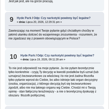
Jest jak jest, ale na górze pracują.
9
Hyde Park
/
Odp: Czy narkotyki powinny być legalne?
«
dnia:
Lipca 20, 2026, 12:29:31 pm »
Zawieszając na moment Twoje pytanie gdyż chciałbym choćby w
jakimś ułamku dotrzeć do wzajemnego zrozumienia - rozumiem, że
nie zgadzasz się z prawem obowiązującym w Polsce?
10
Hyde Park
/
Odp: Czy narkotyki powinny być legalne?
«
dnia:
Lipca 19, 2026, 09:11:28 am »
To nie jest odpowiedź na moje pytanie. Ja nie pytam teoretycznie
tylko konkretnie - czyją Ty decyzję w kwestii podatków byś uznał (lub
uznajesz) bezwarunkowo za właściwą i to nie jest żadna filozofia
tylko pytanie wprost do Ciebie, bo albo istnieje taki organ decyzyjny
(osoba, organizacja), z którego decyzją byś się bezwarunkowo
zgodził, albo nie ma takiego organu wg Ciebie. Chodzi mi o Twoją
opinię - stan faktyczny teraźniejszy - a nie o teoretyczną dyskusję z
obszaru filozofii politycznej.