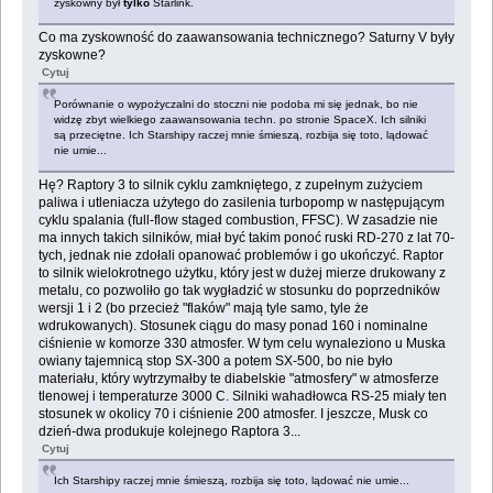
zyskowny był
tylko
Starlink.
Co ma zyskowność do zaawansowania technicznego? Saturny V były
zyskowne?
Cytuj
Porównanie o wypożyczalni do stoczni nie podoba mi się jednak, bo nie
widzę zbyt wielkiego zaawansowania techn. po stronie SpaceX. Ich silniki
są przeciętne. Ich Starshipy raczej mnie śmieszą, rozbija się toto, lądować
nie umie...
Hę? Raptory 3 to silnik cyklu zamkniętego, z zupełnym zużyciem
paliwa i utleniacza użytego do zasilenia turbopomp w następującym
cyklu spalania (full-flow staged combustion, FFSC). W zasadzie nie
ma innych takich silników, miał być takim ponoć ruski RD-270 z lat 70-
tych, jednak nie zdołali opanować problemów i go ukończyć. Raptor
to silnik wielokrotnego użytku, który jest w dużej mierze drukowany z
metalu, co pozwoliło go tak wygładzić w stosunku do poprzedników
wersji 1 i 2 (bo przecież "flaków" mają tyle samo, tyle że
wdrukowanych). Stosunek ciągu do masy ponad 160 i nominalne
ciśnienie w komorze 330 atmosfer. W tym celu wynaleziono u Muska
owiany tajemnicą stop SX-300 a potem SX-500, bo nie było
materiału, który wytrzymałby te diabelskie "atmosfery" w atmosferze
tlenowej i temperaturze 3000 C. Silniki wahadłowca RS-25 miały ten
stosunek w okolicy 70 i ciśnienie 200 atmosfer. I jeszcze, Musk co
dzień-dwa produkuje kolejnego Raptora 3...
Cytuj
Ich Starshipy raczej mnie śmieszą, rozbija się toto, lądować nie umie...