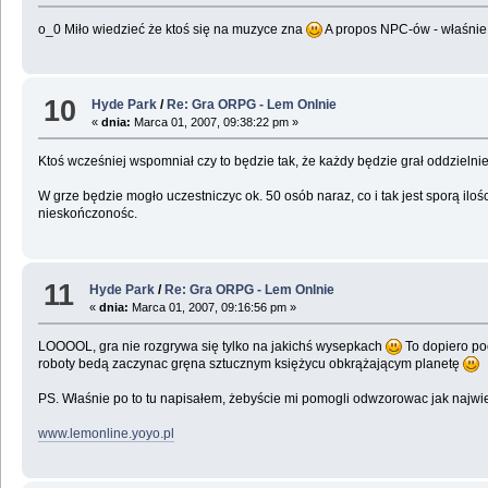
o_0 Miło wiedzieć że ktoś się na muzyce zna
A propos NPC-ów - właśnie 
10
Hyde Park
/
Re: Gra ORPG - Lem Onlnie
«
dnia:
Marca 01, 2007, 09:38:22 pm »
Ktoś wcześniej wspomniał czy to będzie tak, że każdy będzie grał oddzielnie
W grze będzie mogło uczestniczyc ok. 50 osób naraz, co i tak jest sporą il
nieskończonośc.
11
Hyde Park
/
Re: Gra ORPG - Lem Onlnie
«
dnia:
Marca 01, 2007, 09:16:56 pm »
LOOOOL, gra nie rozgrywa się tylko na jakichś wysepkach
To dopiero po
roboty bedą zaczynac gręna sztucznym księżycu obkrążającym planetę
PS. Właśnie po to tu napisałem, żebyście mi pomogli odwzorowac jak najwiern
www.lemonline.yoyo.pl