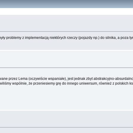
yły problemy z implementacją niektórych rzeczy (pojazdy np.) do silnika, a poza tym 
ne przez Lema (oczywiście wspaniałe), jest jednak zbyt abstrakcyjno-absurdalno-
nowiliśmy wspólnie, że przeniesiemy grę do innego uniwersum, również z polskich 