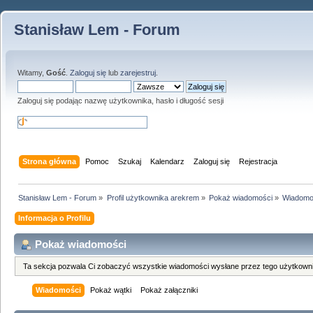
Stanisław Lem - Forum
Witamy,
Gość
.
Zaloguj się
lub
zarejestruj
.
Zaloguj się podając nazwę użytkownika, hasło i długość sesji
Strona główna
Pomoc
Szukaj
Kalendarz
Zaloguj się
Rejestracja
Stanisław Lem - Forum
»
Profil użytkownika arekrem
»
Pokaż wiadomości
»
Wiadomo
Informacja o Profilu
Pokaż wiadomości
Ta sekcja pozwala Ci zobaczyć wszystkie wiadomości wysłane przez tego użytkowni
Wiadomości
Pokaż wątki
Pokaż załączniki