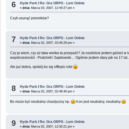
6
Hyde Park
/
Re: Gra ORPG - Lem Onlnie
«
dnia:
Marca 03, 2007, 12:49:27 pm »
Czyli usunąć psioników?
7
Hyde Park
/
Re: Gra ORPG - Lem Onlnie
«
dnia:
Marca 02, 2007, 03:46:29 pm »
Czy ja wiem, czy aż taka wielka ta przepaść? Ja osobiście jestem gdzieś w 
współczesnośći - Pratchett i Sapkowski.... Ogólnie jestem stary jak na 17 lat..
Ale już dobra, spokój bo się offtopic robi
8
Hyde Park
/
Re: Gra ORPG - Lem Onlnie
«
dnia:
Marca 02, 2007, 02:48:40 pm »
Bo może być neutralny chaotyczny np.
A on jest neutralny, neutralny
9
Hyde Park
/
Re: Gra ORPG - Lem Onlnie
«
dnia:
Marca 02, 2007, 12:00:21 pm »