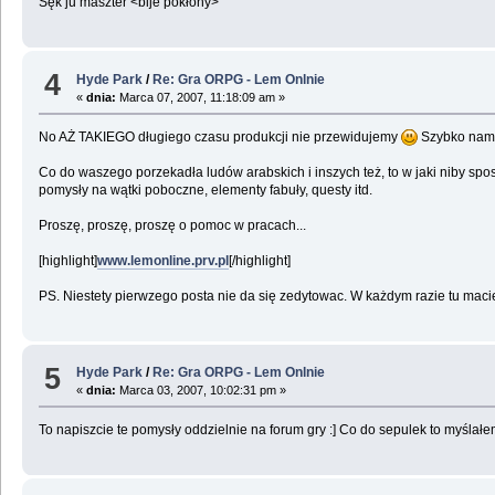
Sęk ju maszter <bije pokłony>
4
Hyde Park
/
Re: Gra ORPG - Lem Onlnie
«
dnia:
Marca 07, 2007, 11:18:09 am »
No AŻ TAKIEGO długiego czasu produkcji nie przewidujemy
Szybko nam i
Co do waszego porzekadła ludów arabskich i inszych też, to w jaki niby s
pomysły na wątki poboczne, elementy fabuły, questy itd.
Proszę, proszę, proszę o pomoc w pracach...
[highlight]
www.lemonline.prv.pl
[/highlight]
PS. Niestety pierwzego posta nie da się zedytowac. W każdym razie tu macie ak
5
Hyde Park
/
Re: Gra ORPG - Lem Onlnie
«
dnia:
Marca 03, 2007, 10:02:31 pm »
To napiszcie te pomysły oddzielnie na forum gry :] Co do sepulek to myślał