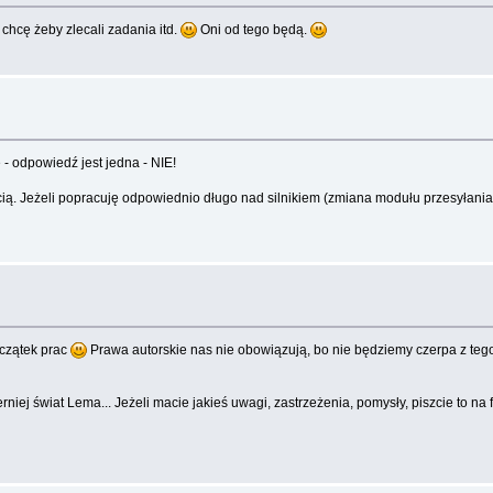
chcę żeby zlecali zadania itd.
Oni od tego będą.
 - odpowiedź jest jedna - NIE!
ością. Jeżeli popracuję odpowiednio długo nad silnikiem (zmiana modułu przesyłan
czątek prac
Prawa autorskie nas nie obowiązują, bo nie będziemy czerpa z teg
iej świat Lema... Jeżeli macie jakieś uwagi, zastrzeżenia, pomysły, piszcie to na 