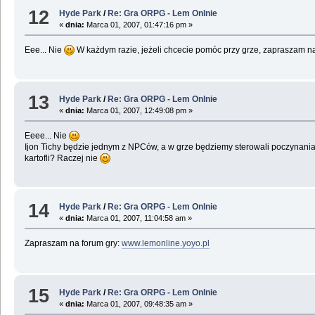
12
Hyde Park
/
Re: Gra ORPG - Lem Onlnie
«
dnia:
Marca 01, 2007, 01:47:16 pm »
Eee... Nie
W każdym razie, jeżeli chcecie pomóc przy grze, zapraszam n
13
Hyde Park
/
Re: Gra ORPG - Lem Onlnie
«
dnia:
Marca 01, 2007, 12:49:08 pm »
Eeee... Nie
Ijon Tichy będzie jednym z NPCów, a w grze będziemy sterowali poczynani
kartofli? Raczej nie
14
Hyde Park
/
Re: Gra ORPG - Lem Onlnie
«
dnia:
Marca 01, 2007, 11:04:58 am »
Zapraszam na forum gry:
www.lemonline.yoyo.pl
15
Hyde Park
/
Re: Gra ORPG - Lem Onlnie
«
dnia:
Marca 01, 2007, 09:48:35 am »