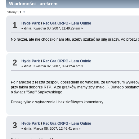
Wiadomości - arekrem
Strony: [
1
]
2
1
Hyde Park
/
Re: Gra ORPG - Lem Onlnie
«
dnia:
Kwietnia 03, 2007, 11:49:29 am »
No raczej, ale nie chodziło nam oto, ażeby szukać na siłę graczy. Po prostu b
2
Hyde Park
/
Re: Gra ORPG - Lem Onlnie
«
dnia:
Kwietnia 02, 2007, 09:41:54 am »
Po naradzie z resztą zespołu doszedłem do wniosku, że uniwersum wykreowa
przy takim doborze RTP... A że grafików mamy zbyt mało...). Dlatego posta
o świat z "Sagi" Sapkowskiego.
Proszę tylko o wybaczenie i bez złośliwych komentarzy...
3
Hyde Park
/
Re: Gra ORPG - Lem Onlnie
«
dnia:
Marca 08, 2007, 12:46:41 pm »