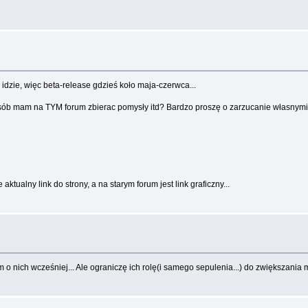
dzie, więc beta-release gdzieś koło maja-czerwca...
posób mam na TYM forum zbierac pomysły itd? Bardzo proszę o zarzucanie własnymi
tualny link do strony, a na starym forum jest link graficzny...
em o nich wcześniej... Ale ograniczę ich rolę(i samego sepulenia...) do zwiększan