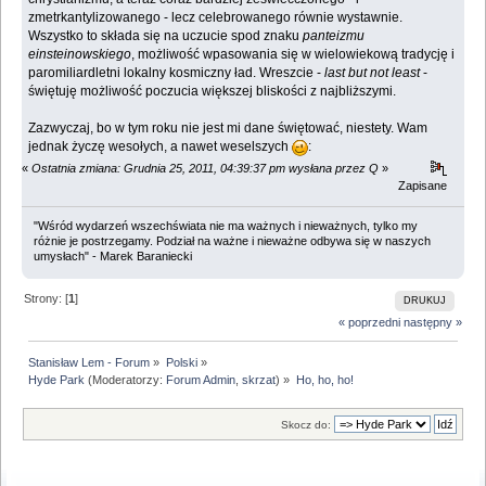
zmetrkantylizowanego - lecz celebrowanego równie wystawnie.
Wszystko to składa się na uczucie spod znaku
panteizmu
einsteinowskiego
, możliwość wpasowania się w wielowiekową tradycję i
paromiliardletni lokalny kosmiczny ład. Wreszcie -
last but not least
-
świętuję możliwość poczucia większej bliskości z najbliższymi.
Zazwyczaj, bo w tym roku nie jest mi dane świętować, niestety. Wam
jednak życzę wesołych, a nawet weselszych
:
«
Ostatnia zmiana: Grudnia 25, 2011, 04:39:37 pm wysłana przez Q
»
Zapisane
"Wśród wydarzeń wszechświata nie ma ważnych i nieważnych, tylko my
różnie je postrzegamy. Podział na ważne i nieważne odbywa się w naszych
umysłach" - Marek Baraniecki
Strony: [
1
]
DRUKUJ
« poprzedni
następny »
Stanisław Lem - Forum
»
Polski
»
Hyde Park
(Moderatorzy:
Forum Admin
,
skrzat
) »
Ho, ho, ho!
Skocz do: