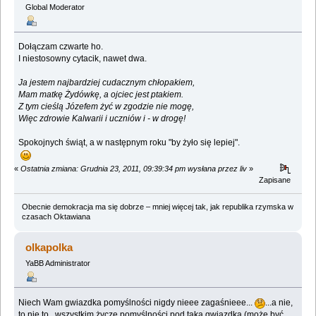
Global Moderator
Dołączam czwarte ho.
I niestosowny cytacik, nawet dwa.
Ja jestem najbardziej cudacznym chłopakiem,
Mam matkę Żydówkę, a ojciec jest ptakiem.
Z tym cieślą Józefem żyć w zgodzie nie mogę,
Więc zdrowie Kalwarii i uczniów i - w drogę!
Spokojnych świąt, a w następnym roku "by żyło się lepiej".
«
Ostatnia zmiana: Grudnia 23, 2011, 09:39:34 pm wysłana przez liv
»
Zapisane
Obecnie demokracja ma się dobrze – mniej więcej tak, jak republika rzymska w
czasach Oktawiana
olkapolka
YaBB Administrator
Niech Wam gwiazdka pomyślności nigdy nieee zagaśnieee...
...a nie,
to nie to...wszystkim życzę pomyślności pod taką gwiazdką (może być