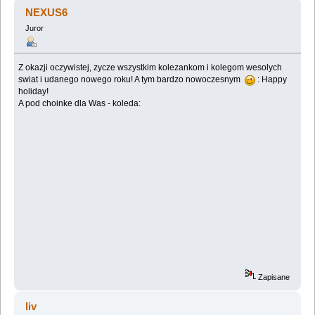
(Przeczytany 28242 razy)
NEXUS6
Juror
Z okazji oczywistej, zycze wszystkim kolezankom i kolegom wesolych
swiat i udanego nowego roku! A tym bardzo nowoczesnym
: Happy
holiday!
A pod choinke dla Was - koleda:
Zapisane
liv