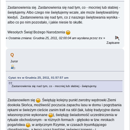
Zastanowienia się. Zastanowienia się nad tym, co - mocniej lub słabiej -
świętujemy. Albo czego nie świętujemy wcale, ale może świętowaliśmy
kiedyś. Zastanowienia się nad tym, co z naszego świętowania wynika -
albo co po nim pozostało, i jakie niesie to skutki.
Wesołych Świąt Bożego Narodzenia
«
Ostatnia zmiana: Grudnia 25, 2011, 02:00:04 am wysłana przez trx
»
Zapisane
Q
Juror
Cytat: trx w Grudnia 25, 2011, 01:57:57 am
Zastanowienia się nad tym, co - mocniej lub słabiej - świętujemy.
Zastanowiłem się
. Świętuję kolejny punkt zwrotny wędrowki Ziemi
dookoła Słońca, możliwość poczucia zapachu lasu w domu i pogrzbania
rękami w świeżym cieście zanim trafi na stół (tak, lubię tradycyjne dania
własnoręcznie wykonane
), świętuję świadomość uczestniczenia w
rytuale obchodzonym - w różnych formach - głęboko w tzw. mrokach
pogaństwa
, w antycznym Rzymie, w czasach tryumfującego
chrystianizmu, a teraz coraz bardziej zeświecczonego - i