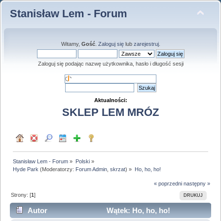
Stanisław Lem - Forum
Witamy,
Gość
.
Zaloguj się
lub
zarejestruj
.
Zaloguj się podając nazwę użytkownika, hasło i długość sesji
Aktualności:
SKLEP LEM MRÓZ
Stanisław Lem - Forum
»
Polski
»
Hyde Park
(Moderatorzy:
Forum Admin
,
skrzat
) »
Ho, ho, ho!
« poprzedni
następny »
Strony: [
1
]
DRUKUJ
Autor
Wątek: Ho, ho, ho!