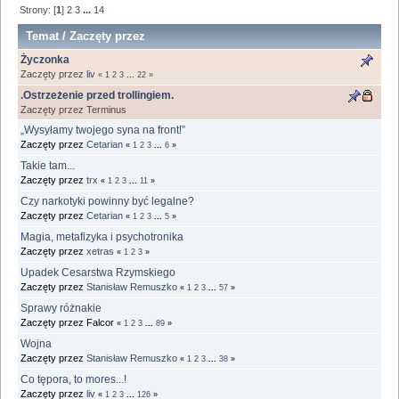
Strony: [
1
]
2
3
...
14
Temat
/
Zaczęty przez
Życzonka
Zaczęty przez
liv
«
1
2
3
...
22
»
.Ostrzeżenie przed trollingiem.
Zaczęty przez Terminus
„Wysyłamy twojego syna na front!”
Zaczęty przez
Cetarian
«
1
2
3
...
6
»
Takie tam...
Zaczęty przez
trx
«
1
2
3
...
11
»
Czy narkotyki powinny być legalne?
Zaczęty przez
Cetarian
«
1
2
3
...
5
»
Magia, metafizyka i psychotronika
Zaczęty przez
xetras
«
1
2
3
»
Upadek Cesarstwa Rzymskiego
Zaczęty przez
Stanisław Remuszko
«
1
2
3
...
57
»
Sprawy różnakie
Zaczęty przez Falcor
«
1
2
3
...
89
»
Wojna
Zaczęty przez
Stanisław Remuszko
«
1
2
3
...
38
»
Co tępora, to mores...!
Zaczęty przez
liv
«
1
2
3
...
126
»