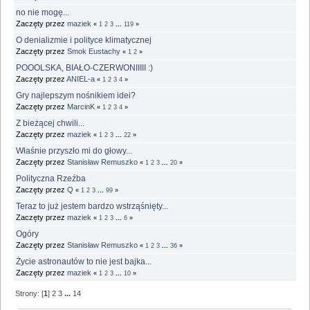
no nie mogę...
Zaczęty przez
maziek
«
1
2
3
...
119
»
O denializmie i polityce klimatycznej
Zaczęty przez
Smok Eustachy
«
1
2
»
POOOLSKA, BIAŁO-CZERWONIIIII :)
Zaczęty przez
ANIEL-a
«
1
2
3
4
»
Gry najlepszym nośnikiem idei?
Zaczęty przez
MarcinK
«
1
2
3
4
»
Z bieżącej chwili...
Zaczęty przez
maziek
«
1
2
3
...
22
»
Właśnie przyszło mi do głowy...
Zaczęty przez
Stanisław Remuszko
«
1
2
3
...
20
»
Polityczna Rzeźba
Zaczęty przez
Q
«
1
2
3
...
99
»
Teraz to już jestem bardzo wstrząśnięty...
Zaczęty przez
maziek
«
1
2
3
...
6
»
Ogóry
Zaczęty przez
Stanisław Remuszko
«
1
2
3
...
36
»
Życie astronautów to nie jest bajka...
Zaczęty przez
maziek
«
1
2
3
...
10
»
Strony: [
1
]
2
3
...
14