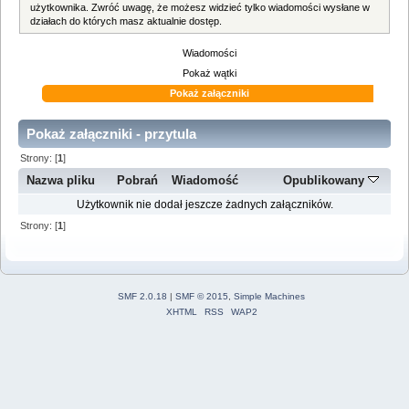
użytkownika. Zwróć uwagę, że możesz widzieć tylko wiadomości wysłane w
działach do których masz aktualnie dostęp.
Wiadomości
Pokaż wątki
Pokaż załączniki
Pokaż załączniki - przytula
Strony: [
1
]
Nazwa pliku
Pobrań
Wiadomość
Opublikowany
Użytkownik nie dodał jeszcze żadnych załączników.
Strony: [
1
]
SMF 2.0.18
|
SMF © 2015
,
Simple Machines
XHTML
RSS
WAP2