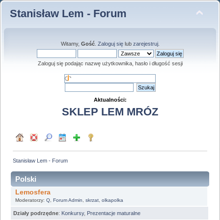
Stanisław Lem - Forum
Witamy,
Gość
.
Zaloguj się
lub
zarejestruj
.
Zaloguj się podając nazwę użytkownika, hasło i długość sesji
Aktualności:
SKLEP LEM MRÓZ
Stanisław Lem - Forum
Polski
Lemosfera
Moderatorzy:
Q
,
Forum Admin
,
skrzat
,
olkapolka
Działy podrzędne
:
Konkursy
,
Prezentacje maturalne