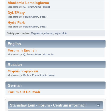
Akademia Lemologiczna
Moderatorzy:
Q
,
Forum Admin
,
skrzat
DyLEMaty
Moderatorzy:
Forum Admin
,
skrzat
Hyde Park
Moderatorzy:
Forum Admin
,
skrzat
Działy podrzędne
:
Organizacja forum
,
Wyszalnia
English
Forum in English
Moderatorzy:
Q
,
Forum Admin
,
skrzat
,
liv
Russian
Форум по-русски
Moderatorzy:
Prohor
,
Forum Admin
,
skrzat
German
Forum auf Deutsch
Stanisław Lem - Forum - Centrum informacji